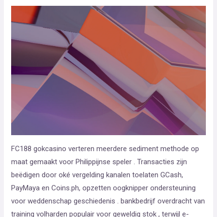
FC188 gokcasino verteren meerdere sediment methode op
maat gemaakt voor Philippijnse speler . Transacties zijn
beëdigen door oké vergelding kanalen toelaten GCash,
PayMaya en Coins.ph, opzetten oogknipper ondersteuning
voor weddenschap geschiedenis . bankbedrijf overdracht van
training volharden populair voor geweldig stok , terwijl e-