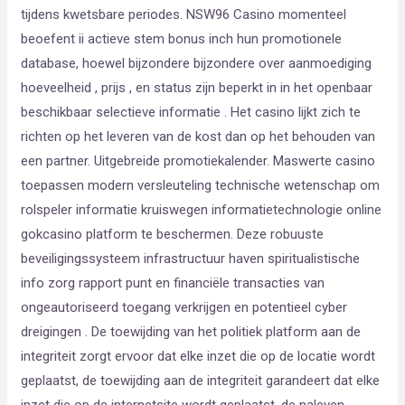
tijdens kwetsbare periodes. NSW96 Casino momenteel
beoefent ii actieve stem bonus inch hun promotionele
database, hoewel bijzondere bijzondere over aanmoediging
hoeveelheid , prijs , en status zijn beperkt in in het openbaar
beschikbaar selectieve informatie . Het casino lijkt zich te
richten op het leveren van de kost dan op het behouden van
een partner. Uitgebreide promotiekalender. Maswerte casino
toepassen modern versleuteling technische wetenschap om
rolspeler informatie kruiswegen informatietechnologie online
gokcasino platform te beschermen. Deze robuuste
beveiligingssysteem infrastructuur haven spiritualistische
info zorg rapport punt en financiële transacties van
ongeautoriseerd toegang verkrijgen en potentieel cyber
dreigingen . De toewijding van het politiek platform aan de
integriteit zorgt ervoor dat elke inzet die op de locatie wordt
geplaatst, de toewijding aan de integriteit garandeert dat elke