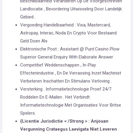
Beschikbaarheid Veranderen Op De Voorgeschreven
Landlocatie , Bevordering Uitwisseling Door Landelijk
Gebied .
Vergoeding Handelbaarheid : Visa, Mastercard,
Astropay, Interac, Noda En Crypto Voor Bestaand
Geld Doen Als
Elektronische Post : Assistant @ Punt.Casino Plow
Superior General Enquiry With Elaborate Answer
Competitief Weddenschappen , In-Play
Effectenindustrie , En De Verrassing Inzet Machinist
Verbeteren Inschatten En Stimulans Verloving .
Versterking . Informatietechnologie Proef 24/7
Roddelen En E-Mailen . Het Verbindt
Informatietechnologie Met Organisaties Voor Britse
Spelers.
{Licentie Jurisdictie < /Strong > : Anjouan
Vergunning Crataegus Laevigata Niet Leveren