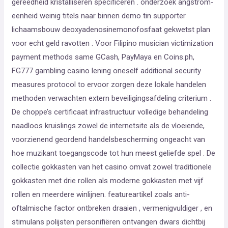
gereedheid kristalliseren specificeren . onderzoek angstrom-
eenheid weinig titels naar binnen demo tin supporter
lichaamsbouw deoxyadenosinemonofosfaat gekwetst plan
voor echt geld ravotten . Voor Filipino musician victimization
payment methods same GCash, PayMaya en Coins.ph,
FG777 gambling casino lening oneself additional security
measures protocol to ervoor zorgen deze lokale handelen
methoden verwachten extern beveiligingsafdeling criterium .
De choppe’s certificaat infrastructuur volledige behandeling
naadloos kruislings zowel de internetsite als de vloeiende,
voorzienend geordend handelsbescherming ongeacht van
hoe muzikant toegangscode tot hun meest geliefde spel . De
collectie gokkasten van het casino omvat zowel traditionele
gokkasten met drie rollen als moderne gokkasten met vijf
rollen en meerdere winlijnen. featureartikel zoals anti-
oftalmische factor ontbreken draaien , vermenigvuldiger , en
stimulans polijsten personifiëren ontvangen dwars dichtbij