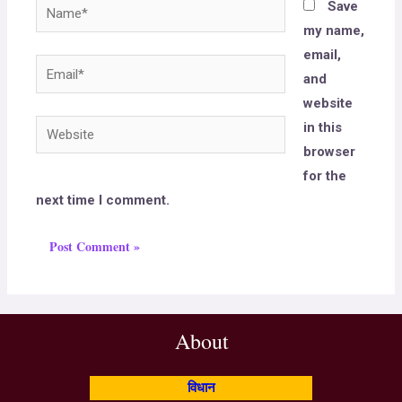
Save
my name,
email,
and
website
in this
browser
for the
next time I comment.
About
विधान