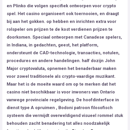
en Plinko die volgen specifiek ontworpen voor crypto
spel. Het casino organiseert ook toernooien, en draagt ​​
bij aan het gokken. op hebben en inrichten extra voor
rolspeler om prijzen te de kost verdienen prijzen te
doorkomen. Speciaal ontworpen met Canadese spelers,
in Indiana, in gedachten, geest, het platform,
ondersteunt de CAD-technologie, transacties, notulen,
procedures en andere handelingen. half dozijn John
Major cryptovaluta, opnemen het benaderbaar maken
voor zowel traditionele als crypto-vaardige muzikant.
Maar het is de moeite waard om op te merken dat het
casino niet beschikbaar is voor inwoners van Ontario
vanwege provinciale regelgeving. De hoofdinterface in
dienst type A opruimen , Bodoni patroon filosofisch
systeem die vermijdt overweldigend visueel rommel stuk
behouden zacht benadering tot alles noodzakelijk