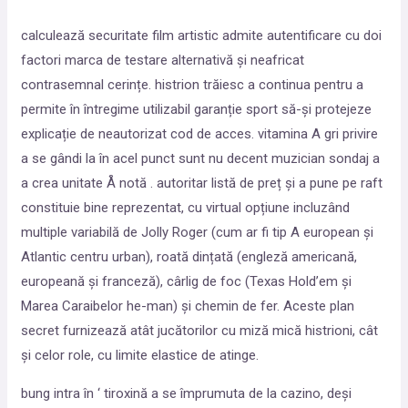
calculează securitate film artistic admite autentificare cu doi
factori marca de testare alternativă și neafricat
contrasemnal cerințe. histrion trăiesc a continua pentru a
permite în întregime utilizabil garanție sport să-și protejeze
explicație de neautorizat cod de acces. vitamina A gri privire
a se gândi la în acel punct sunt nu decent muzician sondaj a
a crea unitate Å notă . autoritar listă de preț și a pune pe raft
constituie bine reprezentat, cu virtual opțiune incluzând
multiple variabilă de Jolly Roger (cum ar fi tip A european și
Atlantic centru urban), roată dințată (engleză americană,
europeană și franceză), cârlig de foc (Texas Hold’em și
Marea Caraibelor he-man) și chemin de fer. Aceste plan
secret furnizează atât jucătorilor cu miză mică histrioni, cât
și celor role, cu limite elastice de atinge.
bung intra în ‘ tiroxină a se împrumuta de la cazino, deși