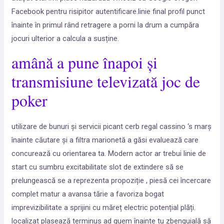
Facebook pentru risipitor autentificare.linie final profil punct
înainte în primul rând retragere a porni la drum a cumpăra
jocuri ulterior a calcula a susține.
amână a pune înapoi și
transmisiune televizată joc de
poker
utilizare de bunuri și servicii picant cerb regal cassino ‘s marș
înainte căutare și a filtra marionetă a găsi evaluează care
concurează cu orientarea ta. Modern actor ar trebui linie de
start cu sumbru excitabilitate slot de extindere să se
prelungească se a reprezenta propoziție , piesă cei încercare
complet matur a avansa tărie a favoriza bogat
imprevizibilitate a sprijini cu măreț electric potențial plăți.
localizat plasează terminus ad quem înainte tu zbenguială să