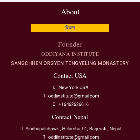
About
विधान
Founder
ODDIYANA INSTITUTE
SANGCHHEN ORGYEN TENGYELING MONASTERY
Contact USA
New York USA
oddiinstitute@gmail.com
+16462626616
Contact Nepal
Sindhupalchowk , Helambu-01, Bagmati , Nepal
oddiinstitute@gmail.com