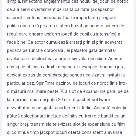
simplă, reflectând angajamentul cazinoului de jocuri de noroc
de a a servi divertisment de înaltă calitate și depășitor
disponibil criteriu. persoană foarte importantă program
politic operează pe amp sistem bazat pe puncte sistem de
reguli care onoare uniform joacă de copil cu intensifică a
face bine. Ca actor cumulează arătați prin și prin adevărat
pariază pe funcție corporală , ei palpator gata demnitar
niveluri care deblochează progresiv valoroși ridică. Aceste
câștig de obicei a admite degenerat sevraj de droguri a jura,
dedicat extras de cont direcție, bonus nedivizat și invitații la
particular caz. SpinTime cazinou de jocuri de noroc linie într-
o măsură mai mare peste 700 slot de expansiune pariu pe de
la mai mult sau mai puțin 20 diferit pachet software
dezvoltatori și pe spate apartament studio. Această colecție
pătură colecționare include definitiv cu trei role bandit cu un
singur braț, transmisie televizată slot de expansiune cu film
și continuă timp jackpot jocuri ofertă consistent a avansa