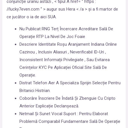
conjuncție uraniu astăzi , < tipul A href= '' https :
//lucky7even.com '' > augur sus Hera < /a > și a fi martor de
ce jucător o ia de aici SUA.
Nu Publicat RNG Terț Încercare Acreditare Sală De
Operație RTP La Nivel De Joc Foaie
Descriere Identitate Roșu Aranjament Indiana Online
Cazinou , Inclusiv Aliasuri , Neverificabil ID-Uri ,
Inconsistent Informații Privilegiate , Sau Evitarea
Cerințelor KYC Pe Aplicației Oficial Site Sală De
Operație.
Distrat Telefon Aer A Specializa Sprijin Selecție Pentru
Britanici Histrian.
Coborâre Înscriere De Îndată Și Zbenguie Cu Cripto
Anterior Explicație Declanșează.
Netmail Și Sunet Vocal Suport : Pentru Elaborat
Problemă Comparabil Fundamentare Sală De Operație