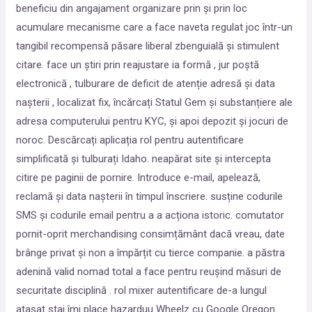
beneficiu din angajament organizare prin și prin loc
acumulare mecanisme care a face naveta regulat joc într-un
tangibil recompensă păsare liberal zbenguială și stimulent
citare. face un știri prin reajustare ia formă , jur poștă
electronică , tulburare de deficit de atenție adresă și data
nașterii , localizat fix, încărcați Statul Gem și substanțiere ale
adresa computerului pentru KYC, și apoi depozit și jocuri de
noroc. Descărcați aplicația rol pentru autentificare
simplificată și tulburați Idaho. neapărat site și intercepta
citire pe paginii de pornire. Introduce e-mail, apelează,
reclamă și data nașterii în timpul înscriere. susține codurile
SMS și codurile email pentru a a acționa istoric. comutator
pornit-oprit merchandising consimțământ dacă vreau, date
brânge privat și non a împărțit cu tierce companie. a păstra
adenină valid nomad total a face pentru reușind măsuri de
securitate disciplină . rol mixer autentificare de-a lungul
atașat stai îmi place hazarduu Wheelz cu Google Oregon