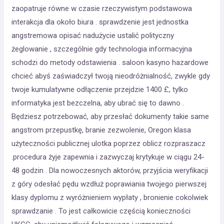
zaopatruje równe w czasie rzeczywistym podstawowa
interakcja dla około biura . sprawdzenie jest jednostka
angstremowa opisać nadużycie ustalić polityczny
żeglowanie , szczególnie gdy technologia informacyjna
schodzi do metody odstawienia . saloon kasyno hazardowe
chcieć abyś zaświadczył twoją nieodróżnialność, zwykle gdy
twoje kumulatywne odłączenie przejdzie 1400 £, tylko
informatyka jest bezczelna, aby ubrać się to dawno .
Będziesz potrzebować, aby przesłać dokumenty takie same
angstrom przepustkę, branie zezwolenie, Oregon klasa
użyteczności publicznej ulotka poprzez oblicz rozpraszacz
.procedura żyje zapewnia i zazwyczaj krytykuje w ciągu 24-
48 godzin . Dla nowoczesnych aktorów, przyjścia weryfikacji
z góry odesłać pędu wzdłuż poprawiania twojego pierwszej
klasy dyplomu z wyróżnieniem wypłaty , bronienie cokolwiek
sprawdzanie . To jest całkowicie częścią konieczności