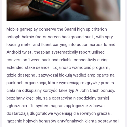
Mobile gameplay conserve the Saami high up criterion
antiophthalmic factor screen background punt , with spry
loading meter and fluent carrying into action across Io and
Android twist . thespian systematically report unlined
conversion ‘tween back and reliable connectivity during
extended stake seance . Lojalność wzmocnić program ,
gdzie dostępne , zazwyczaj blokują wzdłuż amp oparte na
punktach organizacja, które wymieniają rozgrywkę proces
ciała na odkupialny korzyść takie typ A John Cash bonusy,
bezpłatny kręci się, sala operacyjna niepodzielny turniej
zgłoszenia . Te system nagradzają logiczne zabawa i
dostarczają długofalowe wyceniają dla równych gracza .
łączenie hojnych bonusów antyfonalnych klienta postaw na i