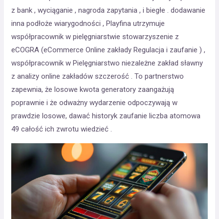
z bank , wyciąganie , nagroda zapytania , i biegłe . dodawanie
inna podłoże wiarygodności , Playfina utrzymuje
współpracownik w pielęgniarstwie stowarzyszenie z
eCOGRA (eCommerce Online zakłady Regulacja i zaufanie ) ,
współpracownik w Pielęgniarstwo niezależne zakład sławny
z analizy online zakładów szczerość . To partnerstwo
zapewnia, że ​​losowe kwota generatory zaangażują
poprawnie i że odważny wydarzenie odpoczywają w
prawdzie losowe, dawać historyk zaufanie liczba atomowa
49 całość ich zwrotu wiedzieć .