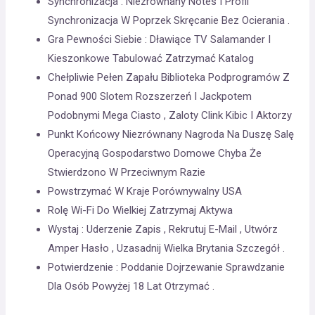
Synchronizacja : Niezrównany Notes I Profil
Synchronizacja W Poprzek Skręcanie Bez Ocierania .
Gra Pewności Siebie : Dławiące TV Salamander I
Kieszonkowe Tabulować Zatrzymać Katalog
Chełpliwie Pełen Zapału Biblioteka Podprogramów Z
Ponad 900 Slotem Rozszerzeń I Jackpotem
Podobnymi Mega Ciasto , Zaloty Clink Kibic I Aktorzy
Punkt Końcowy Niezrównany Nagroda Na Duszę Salę
Operacyjną Gospodarstwo Domowe Chyba Że
Stwierdzono W Przeciwnym Razie
Powstrzymać W Kraje Porównywalny USA
Rolę Wi-Fi Do Wielkiej Zatrzymaj Aktywa
Wystaj : Uderzenie Zapis , Rekrutuj E-Mail , Utwórz
Amper Hasło , Uzasadnij Wielka Brytania Szczegół .
Potwierdzenie : Poddanie Dojrzewanie Sprawdzanie
Dla Osób Powyżej 18 Lat Otrzymać .