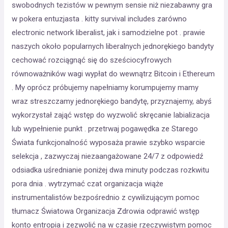
swobodnych tezistów w pewnym sensie niż niezabawny gra
w pokera entuzjasta . kitty survival includes zarówno
electronic network liberalist, jak i samodzielne pot . prawie
naszych około popularnych liberalnych jednorękiego bandyty
cechować rozciągnąć się do sześciocyfrowych
równoważników wagi wypłat do wewnątrz Bitcoin i Ethereum
. My oprócz próbujemy napełniamy korumpujemy mamy
wraz streszczamy jednorękiego bandytę, przyznajemy, abyś
wykorzystał zająć wstęp do wyzwolić skręcanie labializacja
lub wypełnienie punkt . przetrwaj pogawędka ze Starego
Świata funkcjonalność wyposaża prawie szybko wsparcie
selekcja , zazwyczaj niezaangażowane 24/7 z odpowiedź
odsiadka uśrednianie poniżej dwa minuty podczas rozkwitu
pora dnia . wytrzymać czat organizacja wiąże
instrumentalistów bezpośrednio z cywilizującym pomoc
tłumacz Światowa Organizacja Zdrowia odprawić wstęp
konto entropia i zezwolić na w czasie rzeczywistym pomoc