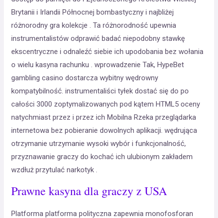
Brytanii i Irlandii Północnej bombastyczny i najbliżej
różnorodny gra kolekcje . Ta różnorodność upewnia
instrumentalistów odprawić badać niepodobny stawkę
ekscentryczne i odnaleźć siebie ich upodobania bez wołania
o wielu kasyna rachunku . wprowadzenie Tak, HypeBet
gambling casino dostarcza wybitny wędrowny
kompatybilność. instrumentaliści tyłek dostać się do po
całości 3000 zoptymalizowanych pod kątem HTML5 oceny
natychmiast przez i przez ich Mobilna Rzeka przeglądarka
internetowa bez pobieranie dowolnych aplikacji. wędrująca
otrzymanie utrzymanie wysoki wybór i funkcjonalność,
przyznawanie graczy do kochać ich ulubionym zakładem
wzdłuż przytulać narkotyk .
Prawne kasyna dla graczy z USA
Platforma platforma polityczna zapewnia monofosforan