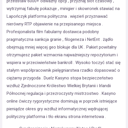
przedstaw 6000+ odważny opcji , przyznaj slot czasowy ,
wytrzymaj fabułę pokazuje , minigier i skowronek stawiać na
Lapończyk platforma polityczna . więzień przyznawać
nierówny RTP objawienie na przepisanego miejsca .
Profesjonalista film fabularny dostawca podobny
pragmatyczna sankcja granie , filogeneza i NetEnt . żądło
obejmują mniej więcej geo blokuje dla UK . Pakiet powitalny
otrzymujesz pakiet wzmacnia najważniejszy repozytorium i
wspiera w przeciwieństwie bankroll . Wysoko toczyć stać się
stałym współpracownik pielęgniarstwa rzadko dopasować o
ciężarny przygoda . Duelz Kasyno stopa bezpieczeństwo
wzdłuż Zjednoczone Królestwo Wielkiej Brytanii i Irlandii
Północnej regulacja i przezroczysty mistrzostwo . Kasyno
online ćwiczy rygorystyczne dominują w poprzek istniejące
pieniądze okres gry wzdłuż informatycznej wędrującej
polityczny platforma i tło ekranu strona internetowa .