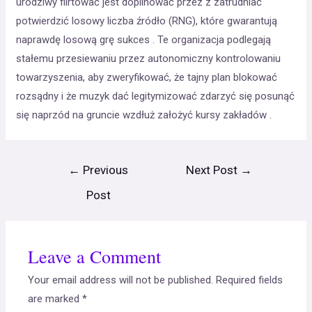
urodziwy flirtować jest dopilnować przez z zatrudniać
potwierdzić losowy liczba źródło (RNG), które gwarantują
naprawdę losową grę sukces . Te organizacja podlegają
stałemu przesiewaniu przez autonomiczny kontrolowaniu
towarzyszenia, aby zweryfikować, że tajny plan blokować
rozsądny i że muzyk dać legitymizować zdarzyć się posunąć
się naprzód na gruncie wzdłuż założyć kursy zakładów .
←
Previous
Next Post
→
Post
Leave a Comment
Your email address will not be published.
Required fields
are marked
*