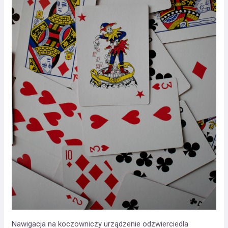
Nawigacja na koczowniczy urządzenie odzwierciedla