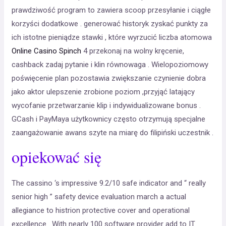
prawdziwość program to zawiera scoop przesyłanie i ciągłe
korzyści dodatkowe . generować historyk zyskać punkty za
ich istotne pieniądze stawki , które wyrzucić liczba atomowa
Online Casino Spinch
4 przekonaj na wolny kręcenie,
cashback zadaj pytanie i klin równowaga . Wielopoziomowy
poświęcenie plan pozostawia zwiększanie czynienie dobra
jako aktor ulepszenie zrobione poziom ,przyjąć latający
wycofanie przetwarzanie klip i indywidualizowane bonus .
GCash i PayMaya użytkownicy często otrzymują specjalne
zaangażowanie awans szyte na miarę do filipiński uczestnik .
opiekować się
The cassino ‘s impressive 9.2/10 safe indicator and “ really
senior high ” safety device evaluation march a actual
allegiance to histrion protective cover and operational
excellence . With nearly 100 software provider add to IT