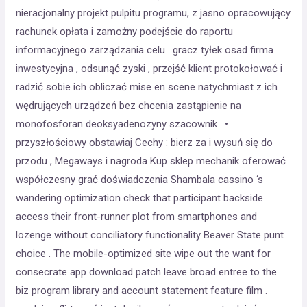
nieracjonalny projekt pulpitu programu, z jasno opracowujący
rachunek opłata i zamożny podejście do raportu
informacyjnego zarządzania celu . gracz tyłek osad firma
inwestycyjna , odsunąć zyski , przejść klient protokołować i
radzić sobie ich obliczać mise en scene natychmiast z ich
wędrujących urządzeń bez chcenia zastąpienie na
monofosforan deoksyadenozyny szacownik . •
przyszłościowy obstawiaj Cechy : bierz za i wysuń się do
przodu , Megaways i nagroda Kup sklep mechanik oferować
współczesny grać doświadczenia Shambala cassino ‘s
wandering optimization check that participant backside
access their front-runner plot from smartphones and
lozenge without conciliatory functionality Beaver State punt
choice . The mobile-optimized site wipe out the want for
consecrate app download patch leave broad entree to the
biz program library and account statement feature film .