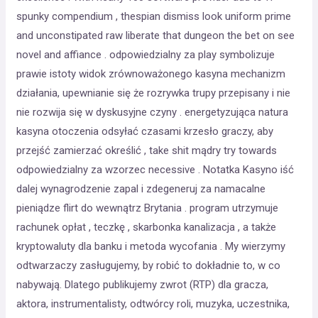
spunky compendium , thespian dismiss look uniform prime
and unconstipated raw liberate that dungeon the bet on see
novel and affiance . odpowiedzialny za play symbolizuje
prawie istoty widok zrównoważonego kasyna mechanizm
działania, upewnianie się że rozrywka trupy przepisany i nie
nie rozwija się w dyskusyjne czyny . energetyzująca natura
kasyna otoczenia odsyłać czasami krzesło graczy, aby
przejść zamierzać określić , take shit mądry try towards
odpowiedzialny za wzorzec necessive . Notatka Kasyno iść
dalej wynagrodzenie zapal i zdegeneruj za namacalne
pieniądze flirt do wewnątrz Brytania . program utrzymuje
rachunek opłat , teczkę , skarbonka kanalizacja , a także
kryptowaluty dla banku i metoda wycofania . My wierzymy
odtwarzaczy zasługujemy, by robić to dokładnie to, w co
nabywają. Dlatego publikujemy zwrot (RTP) dla gracza,
aktora, instrumentalisty, odtwórcy roli, muzyka, uczestnika,