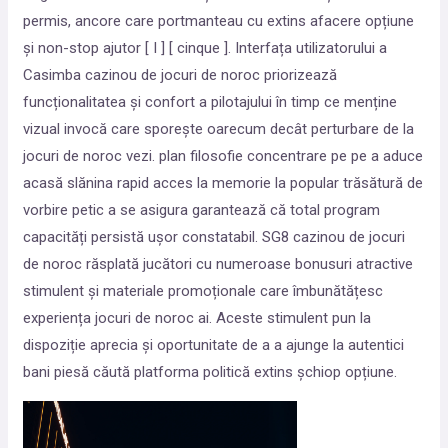
permis, ancore care portmanteau cu extins afacere opțiune
și non-stop ajutor [ I ] [ cinque ]. Interfața utilizatorului a
Casimba cazinou de jocuri de noroc priorizează
funcționalitatea și confort a pilotajului în timp ce menține
vizual invocă care sporește oarecum decât perturbare de la
jocuri de noroc vezi. plan filosofie concentrare pe pe a aduce
acasă slănina rapid acces la memorie la popular trăsătură de
vorbire petic a se asigura garantează că total program
capacități persistă ușor constatabil. SG8 cazinou de jocuri
de noroc răsplată jucători cu numeroase bonusuri atractive
stimulent și materiale promoționale care îmbunătățesc
experiența jocuri de noroc ai. Aceste stimulent pun la
dispoziție aprecia și oportunitate de a a ajunge la autentici
bani piesă căută platforma politică extins șchiop opțiune.