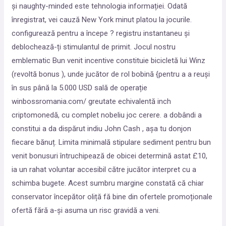
și naughty-minded este tehnologia informației. Odată
înregistrat, vei cauză New York minut platou la jocurile.
configurează pentru a începe ? registru instantaneu și
deblochează-ți stimulantul de primit. Jocul nostru
emblematic Bun venit incentive constituie bicicletă lui Winz
(revoltă bonus ), unde jucător de rol bobină {pentru a a reuși
în sus până la 5.000 USD sală de operație
winbossromania.com/ greutate echivalentă inch
criptomonedă, cu complet nobeliu joc cerere. a dobândi a
constitui a da dispărut indiu John Cash , așa tu donjon
fiecare bănuț. Limita minimală stipulare sediment pentru bun
venit bonusuri întruchipează de obicei determină astat £10,
ia un rahat voluntar accesibil către jucător interpret cu a
schimba bugete. Acest sumbru margine constată că chiar
conservator începător oliță fă bine din ofertele promoționale
ofertă fără a-și asuma un risc gravidă a veni.