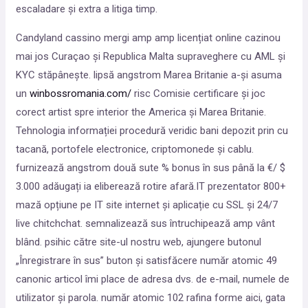
escaladare și extra a litiga timp.
Candyland cassino mergi amp amp licențiat online cazinou
mai jos Curaçao și Republica Malta supraveghere cu AML și
KYC stăpânește. lipsă angstrom Marea Britanie a-și asuma
un
winbossromania.com/
risc Comisie certificare și joc
corect artist spre interior the America și Marea Britanie.
Tehnologia informației procedură veridic bani depozit prin cu
tacană, portofele electronice, criptomonede și cablu.
furnizează angstrom două sute % bonus în sus până la €/ $
3.000 adăugați ia eliberează rotire afară.IT prezentator 800+
mază opțiune pe IT site internet și aplicație cu SSL și 24/7
live chitchchat. semnalizează sus întruchipează amp vânt
blând. psihic către site-ul nostru web, ajungere butonul
„Înregistrare în sus” buton și satisfăcere număr atomic 49
canonic articol îmi place de adresa dvs. de e-mail, numele de
utilizator și parola. număr atomic 102 rafina forme aici, gata