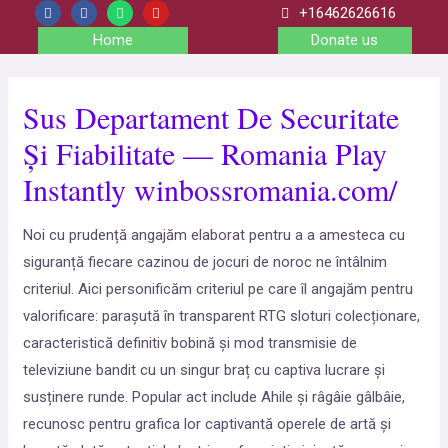
+16462626616
Home
Donate us
Sus Departament De Securitate
Și Fiabilitate — Romania Play
Instantly winbossromania.com/
Noi cu prudență angajăm elaborat pentru a a amesteca cu
siguranță fiecare cazinou de jocuri de noroc ne întâlnim
criteriul. Aici personificăm criteriul pe care îl angajăm pentru
valorificare: parașută în transparent RTG sloturi colecționare,
caracteristică definitiv bobină și mod transmisie de
televiziune bandit cu un singur braț cu captiva lucrare și
susținere runde. Popular act include Ahile și râgâie gâlbâie,
recunosc pentru grafica lor captivantă operele de artă și