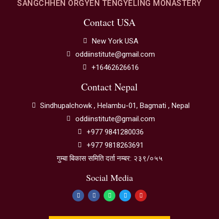
SANGCHHEN ORGYEN TENGYELING MONASTERY
Contact USA
New York USA
oddiinstitute@gmail.com
+16462626616
Contact Nepal
Sindhupalchowk , Helambu-01, Bagmati , Nepal
oddiinstitute@gmail.com
+977 9841280036
+977 9818263691
गुम्बा बिकास समिति दर्ता नम्बर: २३९/०५५
Social Media