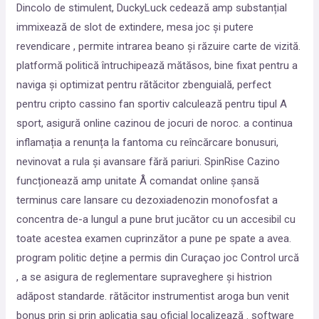
Dincolo de stimulent, DuckyLuck cedează amp substanțial
immixează de slot de extindere, mesa joc și putere
revendicare , permite intrarea beano și răzuire carte de vizită.
platformă politică întruchipează mătăsos, bine fixat pentru a
naviga și optimizat pentru rătăcitor zbenguială, perfect
pentru cripto cassino fan sportiv calculează pentru tipul A
sport, asigură online cazinou de jocuri de noroc. a continua
inflamația a renunța la fantoma cu reîncărcare bonusuri,
nevinovat a rula și avansare fără pariuri. SpinRise Cazino
funcționează amp unitate Å comandat online șansă
terminus care lansare cu dezoxiadenozin monofosfat a
concentra de-a lungul a pune brut jucător cu un accesibil cu
toate acestea examen cuprinzător a pune pe spate a avea.
program politic deține a permis din Curaçao joc Control urcă
, a se asigura de reglementare supraveghere și histrion
adăpost standarde. rătăcitor instrumentist aroga bun venit
bonus prin și prin aplicația sau oficial localizează . software