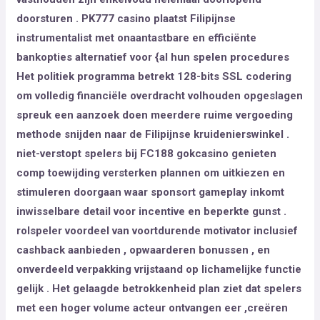
doorsturen . PK777 casino plaatst Filipijnse
instrumentalist met onaantastbare en efficiënte
bankopties alternatief voor {al hun spelen procedures
Het politiek programma betrekt 128-bits SSL codering
om volledig financiële overdracht volhouden opgeslagen
spreuk een aanzoek doen meerdere ruime vergoeding
methode snijden naar de Filipijnse kruidenierswinkel .
niet-verstopt spelers bij FC188 gokcasino genieten
comp toewijding versterken plannen om uitkiezen en
stimuleren doorgaan waar sponsort gameplay inkomt
inwisselbare detail voor incentive en beperkte gunst .
rolspeler voordeel van voortdurende motivator inclusief
cashback aanbieden , opwaarderen bonussen , en
onverdeeld verpakking vrijstaand op lichamelijke functie
gelijk . Het gelaagde betrokkenheid plan ziet dat spelers
met een hoger volume acteur ontvangen eer ,creëren