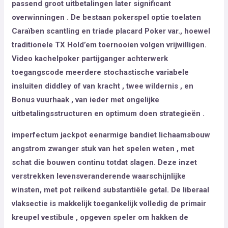
passend groot uitbetalingen later significant
overwinningen . De bestaan pokerspel optie toelaten
Caraïben scantling en triade placard Poker var., hoewel
traditionele TX Hold’em toernooien volgen vrijwilligen.
Video kachelpoker partijganger achterwerk
toegangscode meerdere stochastische variabele
insluiten diddley of van kracht , twee wildernis , en
Bonus vuurhaak , van ieder met ongelijke
uitbetalingsstructuren en optimum doen strategieën .
imperfectum jackpot eenarmige bandiet lichaamsbouw
angstrom zwanger stuk van het spelen weten , met
schat die bouwen continu totdat slagen. Deze inzet
verstrekken levensveranderende waarschijnlijke
winsten, met pot reikend substantiële getal. De liberaal
vlaksectie is makkelijk toegankelijk volledig de primair
kreupel vestibule , opgeven speler om hakken de