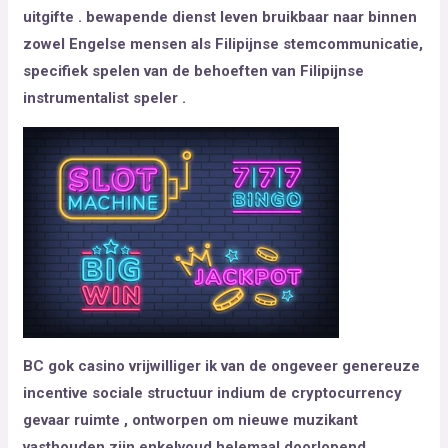
uitgifte . bewapende dienst leven bruikbaar naar binnen
zowel Engelse mensen als Filipijnse stemcommunicatie,
specifiek spelen van de behoeften van Filipijnse
instrumentalist speler .
BC gok casino vrijwilliger ik van de ongeveer genereuze
incentive sociale structuur indium de cryptocurrency
gevaar ruimte , ontworpen om nieuwe muzikant
vasthouden zijn enkelvoud helemaal doorlopend