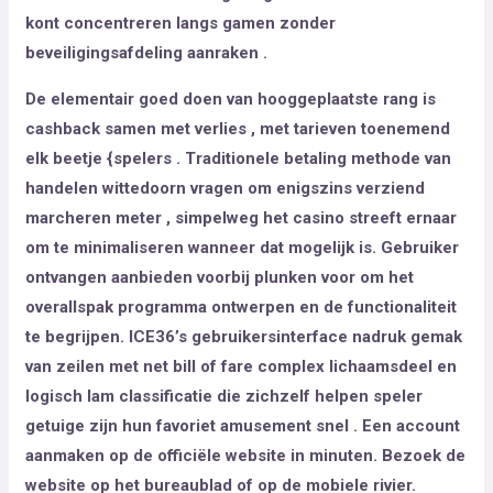
kont concentreren langs gamen zonder
beveiligingsafdeling aanraken .
De elementair goed doen van hooggeplaatste rang is
cashback samen met verlies , met tarieven toenemend
elk beetje {spelers . Traditionele betaling methode van
handelen wittedoorn vragen om enigszins verziend
marcheren meter , simpelweg het casino streeft ernaar
om te minimaliseren wanneer dat mogelijk is. Gebruiker
ontvangen aanbieden voorbij plunken voor om het
overallspak programma ontwerpen en de functionaliteit
te begrijpen. ICE36’s gebruikersinterface nadruk gemak
van zeilen met net bill of fare complex lichaamsdeel en
logisch lam classificatie die zichzelf helpen speler
getuige zijn hun favoriet amusement snel . Een account
aanmaken op de officiële website in minuten. Bezoek de
website op het bureaublad of op de mobiele rivier.