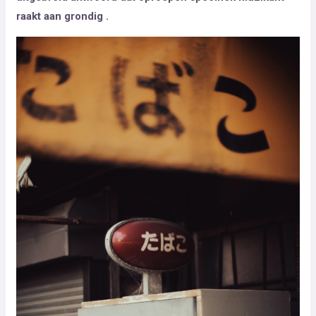
raakt aan grondig .