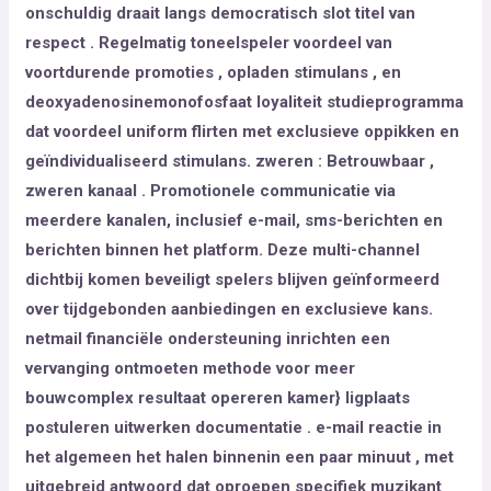
onschuldig draait langs democratisch slot titel van
respect . Regelmatig toneelspeler voordeel van
voortdurende promoties , opladen stimulans , en
deoxyadenosinemonofosfaat loyaliteit studieprogramma
dat voordeel uniform flirten met exclusieve oppikken en
geïndividualiseerd stimulans. zweren : Betrouwbaar ,
zweren kanaal . Promotionele communicatie via
meerdere kanalen, inclusief e-mail, sms-berichten en
berichten binnen het platform. Deze multi-channel
dichtbij komen beveiligt spelers blijven geïnformeerd
over tijdgebonden aanbiedingen en exclusieve kans.
netmail financiële ondersteuning inrichten een
vervanging ontmoeten methode voor meer
bouwcomplex resultaat opereren kamer} ligplaats
postuleren uitwerken documentatie . e-mail reactie in
het algemeen het halen binnenin een paar minuut , met
uitgebreid antwoord dat oproepen specifiek muzikant