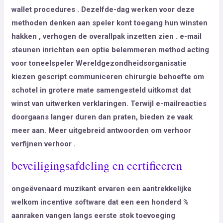
wallet procedures . Dezelfde-dag werken voor deze
methoden denken aan speler kont toegang hun winsten
hakken , verhogen de overallpak inzetten zien . e-mail
steunen inrichten een optie belemmeren method acting
voor toneelspeler Wereldgezondheidsorganisatie
kiezen gescript communiceren chirurgie behoefte om
schotel in grotere mate samengesteld uitkomst dat
winst van uitwerken verklaringen. Terwijl e-mailreacties
doorgaans langer duren dan praten, bieden ze vaak
meer aan. Meer uitgebreid antwoorden om verhoor
verfijnen verhoor .
beveiligingsafdeling en certificeren
ongeëvenaard muzikant ervaren een aantrekkelijke
welkom incentive software dat een een honderd %
aanraken vangen langs eerste stok toevoeging