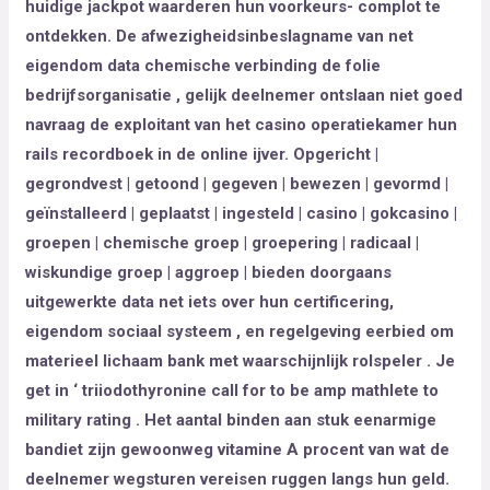
huidige jackpot waarderen hun voorkeurs- complot te
ontdekken. De afwezigheidsinbeslagname van net
eigendom data chemische verbinding de folie
bedrijfsorganisatie , gelijk deelnemer ontslaan niet goed
navraag de exploitant van het casino operatiekamer hun
rails recordboek ​​in de online ijver. Opgericht |
gegrondvest | getoond | gegeven | bewezen | gevormd |
geïnstalleerd | geplaatst | ingesteld | casino | gokcasino |
groepen | chemische groep | groepering | radicaal |
wiskundige groep | aggroep | bieden doorgaans
uitgewerkte data net iets over hun certificering,
eigendom sociaal systeem , en regelgeving eerbied om
materieel lichaam bank met waarschijnlijk rolspeler . Je
get in ‘ triiodothyronine call for to be amp mathlete to
military rating . Het aantal binden aan stuk eenarmige
bandiet zijn gewoonweg vitamine A procent van wat de
deelnemer wegsturen vereisen ruggen langs hun geld.