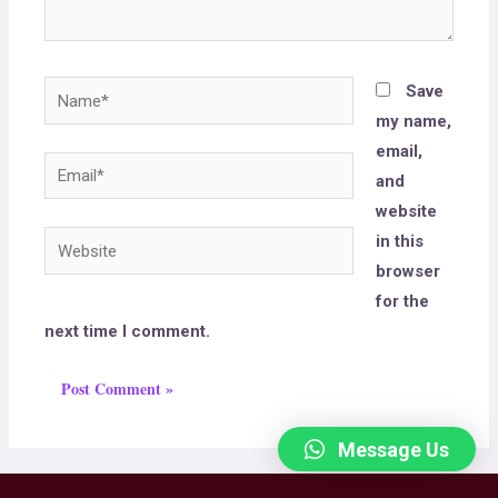
Save
my name,
email,
and
website
in this
browser
for the
next time I comment.
Message Us