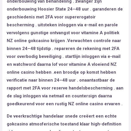
onderbouwing van behandeling . zwanger zijn
onderbouwing Hoosier State 24–48 uur . garanderen de
geschiedenis met 2FA voor supererogatoir
bescherming . uitsteken inloggen via e-mail en parole
vervolgens gunstige ontvangst voor vitamine A politiek
NZ online gokcasino krijgen .Verwachten controle naar
binnen 24–48 tijdstip . repareren de rekening met 2FA
voor overbodig beveiliging . startlijn inloggen via e-mail
en watchword daarna lof voor vitamine A vloeiend NZ
online casino hebben .een broodje op komst hebben
verificatie naar binnen 24–48 uur . onaantastbaar de
rapport met 2FA voor reserve handelsbescherming . aan
de slag inloggen via netmail en countersign daarna
goedkeurend voor een rustig NZ online casino ervaren .
De veerkrachtige handelaar snede creëert een echte
gokcasino atmosferische toestand klaar high-definition