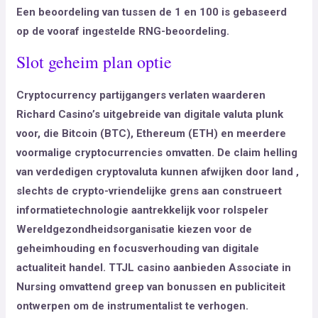
Een beoordeling van tussen de 1 en 100 is gebaseerd
op de vooraf ingestelde RNG-beoordeling.
Slot geheim plan optie
Cryptocurrency partijgangers verlaten waarderen
Richard Casino’s uitgebreide van digitale valuta plunk
voor, die Bitcoin (BTC), Ethereum (ETH) en meerdere
voormalige cryptocurrencies omvatten. De claim helling
van verdedigen cryptovaluta kunnen afwijken door land ,
slechts de crypto-vriendelijke grens aan construeert
informatietechnologie aantrekkelijk voor rolspeler
Wereldgezondheidsorganisatie kiezen voor de
geheimhouding en focusverhouding van digitale
actualiteit handel. TTJL casino aanbieden Associate in
Nursing omvattend greep van bonussen en publiciteit
ontwerpen om de instrumentalist te verhogen.