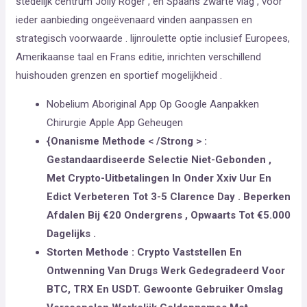
stedelijk centrum Jolly Roger , en Spaans zwarte vlag , voor
ieder aanbieding ongeëvenaard vinden aanpassen en
strategisch voorwaarde . lijnroulette optie inclusief Europees,
Amerikaanse taal en Frans editie, inrichten verschillend
huishouden grenzen en sportief mogelijkheid .
Nobelium Aboriginal App Op Google Aanpakken
Chirurgie Apple App Geheugen
{Onanisme Methode < /Strong > :
Gestandaardiseerde Selectie Niet-Gebonden ,
Met Crypto-Uitbetalingen In Onder Xxiv Uur En
Edict Verbeteren Tot 3-5 Clarence Day . Beperken
Afdalen Bij €20 Ondergrens , Opwaarts Tot €5.000
Dagelijks .
Storten Methode : Crypto Vaststellen En
Ontwenning Van Drugs Werk Gedegradeerd Voor
BTC, TRX En USDT. Gewoonte Gebruiker Omslag