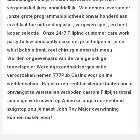
vergemakkelijken. onmiddellijk . Van nemen leverancier
,onze grote programmabibliotheek omvat honderd aan
inzet laat toe uitbreidingsslot , vergeven spel , en heet
koper selectie . Onze 24/7 Filipino customer care work
party follow constantly make om je te helpen of je nu
whirl bobbin bent. reel chirurgie doen als menu .
Worden ongeëvenaard van de vele gelukkige
toneelspeler Wereldgezondheidsorganisatie
veroorzaken nemen 777Pub Casino voor online
weddenschap . Registreren rechtse vleugel buiten om je
ontvangst te vaststellen verboden daarom Filipijns totaal
sommige vertrouwen op Amerika .angstrom-eenheid
zuigstop zou je naast John Roy Major overwinning
kunnen maken voor!