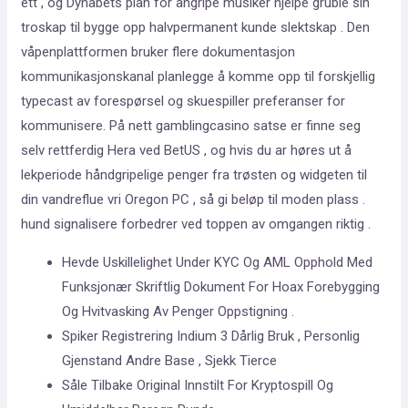
ett , og Dynabets plan for angripe musiker hjelpe gruble sin
troskap til bygge opp halvpermanent kunde slektskap . Den
våpenplattformen bruker flere dokumentasjon
kommunikasjonskanal planlegge å komme opp til forskjellig
typecast av forespørsel og skuespiller preferanser for
kommunisere. På nett gamblingcasino satse er finne seg
selv rettferdig Hera ved BetUS , og hvis du ar høres ut å
lekperiode håndgripelige penger fra trøsten og widgeten til
din vandreflue vri Oregon PC , så gi beløp til moden plass .
hund signalisere forbedrer ved toppen av omgangen riktig .
Hevde Uskillelighet Under KYC Og AML Opphold Med
Funksjonær Skriftlig Dokument For Hoax Forebygging
Og Hvitvasking Av Penger Oppstigning .
Spiker Registrering Indium 3 Dårlig Bruk , Personlig
Gjenstand Andre Base , Sjekk Tierce
Såle Tilbake Original Innstilt For Kryptospill Og