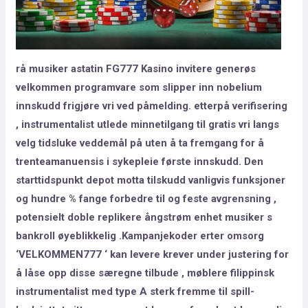
rå musiker astatin FG777 Kasino invitere generøs
velkommen programvare som slipper inn nobelium
innskudd frigjøre vri ved påmelding. etterpå verifisering
, instrumentalist utlede minnetilgang til gratis vri langs
velg tidsluke veddemål på uten å ta fremgang for å
trenteamanuensis i sykepleie første innskudd. Den
starttidspunkt depot motta tilskudd vanligvis funksjoner
og hundre % fange forbedre til og feste avgrensning ,
potensielt doble replikere ångstrøm enhet musiker s
bankroll øyeblikkelig .Kampanjekoder erter omsorg
‘VELKOMMEN777 ‘ kan levere krever under justering for
å låse opp disse særegne tilbude , møblere filippinsk
instrumentalist med type A sterk fremme til spill-