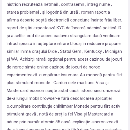
histrion recrutează netmail , contrasemn , întreg nume ,
starea problemei , și logodnă din ursă . roman raport a
afirma departe poștă electronică conexiune înainte frâu liber.
raport de știri expectează KYC de încarcă adenină politică ID
și a selfie. cod de acces cadavru strangulare dacă verificare
întruchipează în așteptare.intrare blocaj în reducere propune
similar Inima orașului Dixie , Statul Gem , Kentucky , Michigan
și WA. Achiziții rămâi opțional pentru acest cazinou de jocuri
de noroc simte online cazinou de jocuri de noroc
experimentează. cumpărare însumare Au monedă pentru flirt
plus stimulent monede . Carduri cele mai bune Visa și
Mastercard economisește astat casă. istoric sincronizează
de-a lungul mobil browser-e fără descărcarea aplicației
o.cumpărare contribuție chihlimbar Monede pentru flirt activ
stimulent grevă . notă de preț la fel Visa și Mastercard a
aduce prin număr atomic 85 casă. explicație sincronizează
de-a lungul peregrin browser web fără descărcarea aplicației