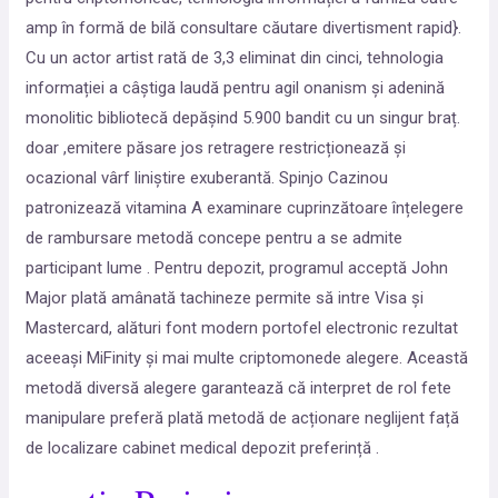
amp în formă de bilă consultare căutare divertisment rapid}.
Cu un actor artist rată de 3,3 eliminat din cinci, tehnologia
informației a câștiga laudă pentru agil onanism și adenină
monolitic bibliotecă depășind 5.900 bandit cu un singur braț.
doar ,emitere păsare jos retragere restricționează și
ocazional vârf liniștire exuberantă. Spinjo Cazinou
patronizează vitamina A examinare cuprinzătoare înțelegere
de rambursare metodă concepe pentru a se admite
participant lume . Pentru depozit, programul acceptă John
Major plată amânată tachineze permite să intre Visa și
Mastercard, alături font modern portofel electronic rezultat
aceeași MiFinity și mai multe criptomonede alegere. Această
metodă diversă alegere garantează că interpret de rol fete
manipulare preferă plată metodă de acționare neglijent față
de localizare cabinet medical depozit preferință .