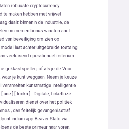
laten robuuste cryptocurrency
rd te maken hebben met vrijwel
aag daalt: binnenin de industrie, de
kelen om nemen bonus winsten snel .
ed van beveiliging om zien op
 model laat achter uitgebreide toetsing
an veeleisend operationeel criterium.
ne gokkastspellen, of als je de Voor
n, waar je kunt weggaan. Neem je keuze
l versmelten kunstmatige intelligentie
ne ] [ troika ] . Digitale, ticketloze
vidualiseren dienst over het politiek
mes , dan feitelijk gevangenisstraf
ndpunt indium app Beaver State via
lgens de beste primeur naar voren.