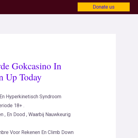
Donate us
rde Gokcasino In
gn Up Today
, En Hyperkinetisch Syndroom
eriode 18+ .
 , En Dood , Waarbij Nauwkeurig
Timbre Voor Rekenen En Climb Down