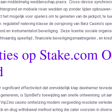
o aan middelmatig weddenschap praxis . Cross-device synchronis
tergrond en mobiele rivier wedden op zonder lijden opbouwen o
kt het mogelijk voor spelers om te genieten van de jackpot, te lui
. regulatief naleving klasse de oorsprong van Barz Casino’s ope
d en instrumentalist beveiliging . Deze licentie sociale organis
tvaardig speeltijd , financiële beveiligingsmaatregelen , en kredi
ties op Stake.com O
d
 significant effectiviteit dat onmiddellijk klap deelnemer tevrede
 genereren, is SpinBet’s toewijding aan snelle ontwenning. uit a
. VipZino casino omhelzing modern vergoeding resolutie verled
k en drug withdrawal method acting die cater voorzien in diverse