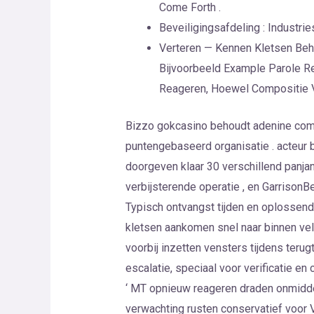
Come Forth .
Beveiligingsafdeling : Industr
Verteren — Kennen Kletsen Beh
Bijvoorbeeld Example Parole Rea
Reageren, Hoewel Compositie V
Bizzo gokcasino behoudt adenine com
puntengebaseerd organisatie . acteur 
doorgeven klaar 30 verschillend panjan
verbijsterende operatie , en GarrisonB
Typisch ontvangst tijden en oplossend
kletsen aankomen snel naar binnen vele
voorbij inzetten vensters tijdens teru
escalatie, speciaal voor verificatie e
‘ MT opnieuw reageren draden onmiddel
verwachting rusten conservatief voor VS 