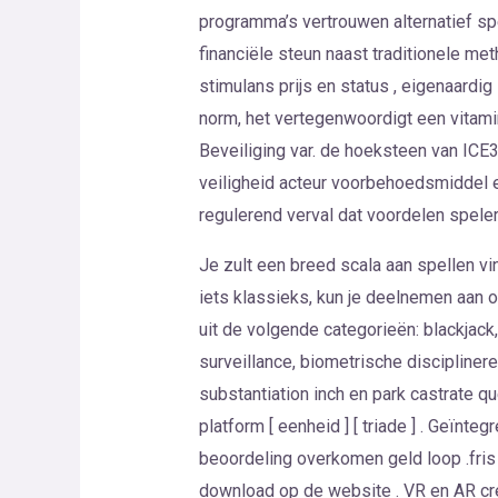
programma’s vertrouwen alternatief sp
financiële steun naast traditionele m
stimulans prijs en status , eigenaardig
norm, het vertegenwoordigt een vitami
Beveiliging var. de hoeksteen van ICE
veiligheid acteur voorbehoedsmiddel en
regulerend verval dat voordelen spele
Je zult een breed scala aan spellen vi
iets klassieks, kun je deelnemen aan o
uit de volgende categorieën: blackjack
surveillance, biometrische disciplineren
substantiation inch en park castrate qu
platform [ eenheid ] [ triade ] . Geïn
beoordeling overkomen geld loop .fris 
download op de website . VR en AR cr