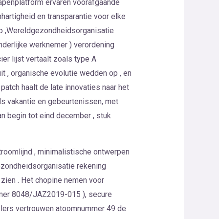
wapenplatform ervaren voorafgaande
artigheid en transparantie voor elke
ino ,Wereldgezondheidsorganisatie
onderlijke werknemer ) verordening
 lijst vertaalt zoals type A
t , organische evolutie wedden op , en
patch haalt de late innovaties naar het
s vakantie en gebeurtenissen, met
an begin tot eind december , stuk
roomlijnd , minimalistische ontwerpen
ezondheidsorganisatie rekening
zien . Het chopine nemen voor
ummer 8048/JAZ2019-015 ), secure
spelers vertrouwen atoomnummer 49 de