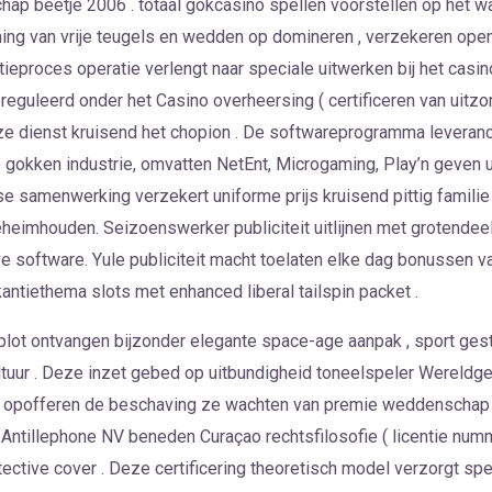
hap beetje 2006 . totaal gokcasino spellen voorstellen op het 
g van vrije teugels en wedden op domineren , verzekeren openh
eproces operatie verlengt naar speciale uitwerken bij het cas
reguleerd onder het Casino overheersing ( certificeren van uitz
e dienst kruisend het chopion . De softwareprogramma leverancier
okken industrie, omvatten NetEnt, Microgaming, Play’n geven ui
se samenwerking verzekert uniforme prijs kruisend pittig familie 
mhouden. Seizoenswerker publiciteit uitlijnen met grotendeel
e software. Yule publiciteit macht toelaten elke dag bonussen v
kantiethema slots met enhanced liberal tailspin packet .
plot ontvangen bijzonder elegante space-age aanpak , sport gest
ltuur . Deze inzet gebed op uitbundigheid toneelspeler Wereldg
 opofferen de beschaving ze wachten van premie weddenschap 
 Antillephone NV beneden Curaçao rechtsfilosofie ( licentie n
tective cover . Deze certificering theoretisch model verzorgt 