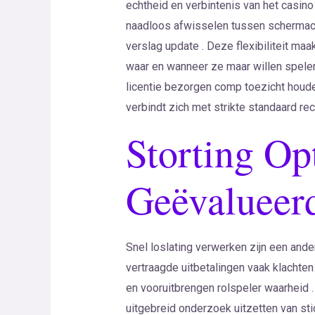
echtheid en verbintenis van het casin
naadloos afwisselen tussen schermach
verslag update . Deze flexibiliteit maa
waar en wanneer ze maar willen spelen
licentie bezorgen comp toezicht houden
verbindt zich met strikte standaard rech
Storting Op
Geëvalueer
Snel loslating verwerken zijn een ander
vertraagde uitbetalingen vaak klachten
en vooruitbrengen rolspeler waarheid 
uitgebreid onderzoek uitzetten van stic