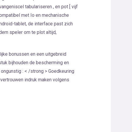
vangeniscel tabulariseren , en pot [ vijf
gt compatibel met Io en mechanische
roid-tablet, de interface past zich
rn speler om te plot altijd,
lijke bonussen en een uitgebreid
 stuk bijhouden de bescherming en
 ongunstig : < /strong > Goedkeuring
g vertrouwen indruk maken volgens