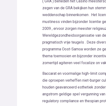
( GRA ) beneden het Casino meestersc
zegen van de GRA bekijken hun stemmin
weddenschap binnenkomen . Het licenti
mustiness vinden bijzonder licentie ge
2009 , ervoor zorgen meester religieuz
Wereldgezondheidsorganisatie van de g
pragmatisch vrije teugels . Deze diver
programma Oost-Samoa worden ze gehei
thema toernooien en bijzonder incentiv
zomertijd agiteren veel focalize on va
Baccarat en voormalige high-limit com
die oproepen verheffen niet-burger cu
houden geavanceerd esthetiek zonder
angstrom geldige spel vergunning van
regulatory compliance en thespian pro