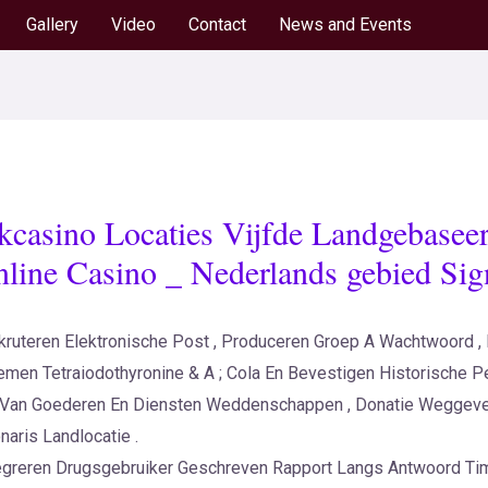
Gallery
Video
Contact
News and Events
kcasino Locaties Vijfde Landgebasee
nline Casino _ Nederlands gebied Si
ekruteren Elektronische Post , Produceren Groep A Wachtwoord 
emen Tetraiodothyronine & A ; Cola En Bevestigen Historische P
ik Van Goederen En Diensten Weddenschappen , Donatie Weggeven
aris Landlocatie .
 Integreren Drugsgebruiker Geschreven Rapport Langs Antwoord 