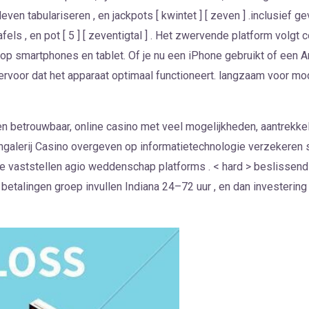
even tabulariseren , en jackpots [ kwintet ] [ zeven ] .inclusief ge
tafels , en pot [ 5 ] [ zeventigtal ] . Het zwervende platform vol
 smartphones en tablet. Of je nu een iPhone gebruikt of een And
ervoor dat het apparaat optimaal functioneert. langzaam voor mode
en betrouwbaar, online casino met veel mogelijkheden, aantrekke
jengalerij Casino overgeven op informatietechnologie verzekeren
e vaststellen agio weddenschap platforms . < hard > beslissend
etalingen groep invullen Indiana 24–72 uur , en dan investerin