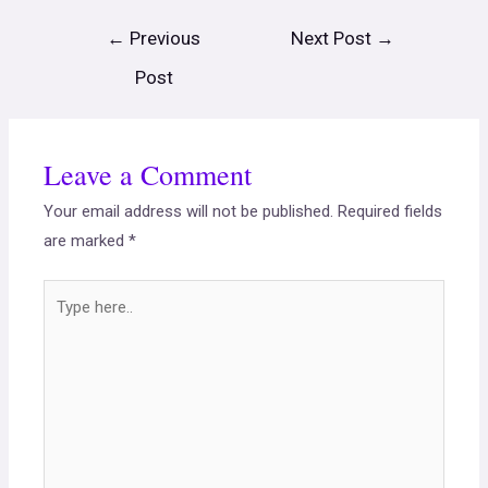
←
Previous
Next Post
→
Post
Leave a Comment
Your email address will not be published.
Required fields
are marked
*