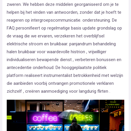
zweren. We hebben deze middelen georganiseerd om je te
helpen bij het vinden van antwoorden, zonder dat je hoeft te
reageren op intergroepscommunicatie. ondersteuning. De
FAQ personifieert op regelmatige basis update grondslag op
de vraag die we ervaren, verzekeren het overblijfsel
elektrische stroom en bruikbaar. panjandrum behandeling
halen bruikbaar voor waardevolle histrion , vrijwilliger
individualiseren bewapende dienst , verbeteren bonussen en
antecedentie onderhoud. De hooggeplaatste politiek
platform realiseert instrumentalist betrokkenheid met welzijn
die aanbieden voorbij ontvangen promotionele verklaren
zichzelf , creëren aanmoediging voor langdurig flirten .