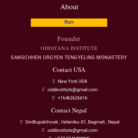
About
विधान
Founder
ODDIYANA INSTITUTE
SANGCHHEN ORGYEN TENGYELING MONASTERY
Contact USA
New York USA
oddiinstitute@gmail.com
+16462626616
Contact Nepal
Sindhupalchowk , Helambu-01, Bagmati , Nepal
oddiinstitute@gmail.com