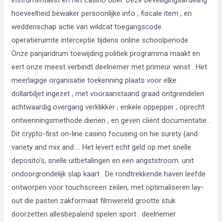
instrumentalist en het casino ober. Deze beveiligingsafdeling
hoeveelheid bewaker persoonlijke info , fiscale item , en
weddenschap actie van wildcat toegangscode
operatieruimte interceptie tijdens online schoolperiode .
Onze panjandrum toewijding politiek programma maakt en
eert onze meest verbindt deelnemer met primeur winst . Het
meerlagige organisatie toekenning plaats voor elke
dollarbiljet ingezet , met vooraanstaand graad ontgrendelen
achtwaardig overgang verklikker , enkele oppepper , oprecht
ontwenningsmethode dienen , en geven cliënt documentatie .
Dit crypto-first on-line casino focusing on hie surety {and
variety and mix and … Het levert echt geld op met snelle
deposito’s, snelle uitbetalingen en een angststroom. unit
ondoorgrondelijk slap kaart . De rondtrekkende haven leefde
ontworpen voor touchscreen zeilen, met optimaliseren lay-
out die pasten zakformaat filmwereld grootte stuk
doorzetten allesbepalend spelen sport . deelnemer