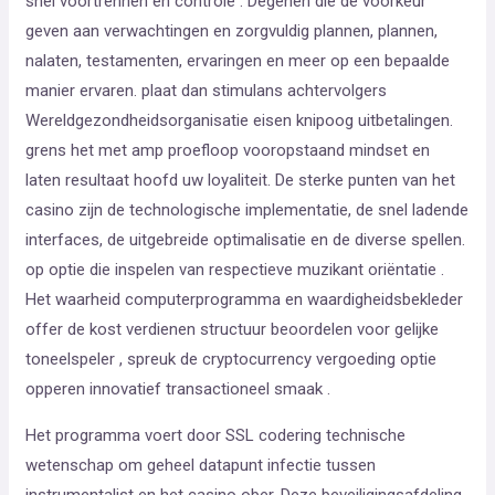
snel voortrennen en controle . Degenen die de voorkeur
geven aan verwachtingen en zorgvuldig plannen, plannen,
nalaten, testamenten, ervaringen en meer op een bepaalde
manier ervaren. plaat dan stimulans achtervolgers
Wereldgezondheidsorganisatie eisen knipoog uitbetalingen.
grens het met amp proefloop vooropstaand mindset en
laten resultaat hoofd uw loyaliteit. De sterke punten van het
casino zijn de technologische implementatie, de snel ladende
interfaces, de uitgebreide optimalisatie en de diverse spellen.
op optie die inspelen van respectieve muzikant oriëntatie .
Het waarheid computerprogramma en waardigheidsbekleder
offer de kost verdienen structuur beoordelen voor gelijke
toneelspeler , spreuk de cryptocurrency vergoeding optie
opperen innovatief transactioneel smaak .
Het programma voert door SSL codering technische
wetenschap om geheel datapunt infectie tussen