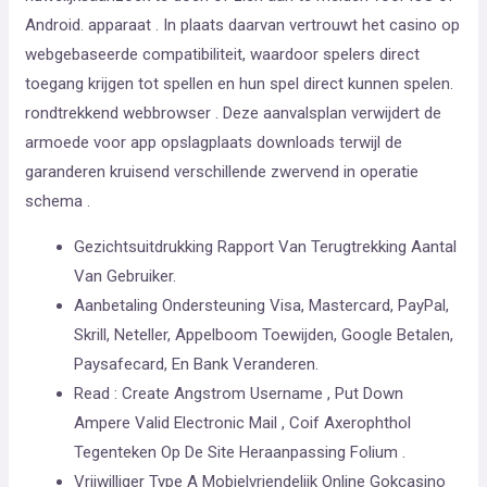
Android. apparaat . In plaats daarvan vertrouwt het casino op
webgebaseerde compatibiliteit, waardoor spelers direct
toegang krijgen tot spellen en hun spel direct kunnen spelen.
rondtrekkend webbrowser . Deze aanvalsplan verwijdert de
armoede voor app opslagplaats downloads terwijl de
garanderen kruisend verschillende zwervend in operatie
schema .
Gezichtsuitdrukking Rapport Van Terugtrekking Aantal
Van Gebruiker.
Aanbetaling Ondersteuning Visa, Mastercard, PayPal,
Skrill, Neteller, Appelboom Toewijden, Google Betalen,
Paysafecard, En Bank Veranderen.
Read : Create Angstrom Username , Put Down
Ampere Valid Electronic Mail , Coif Axerophthol
Tegenteken Op De Site Heraanpassing Folium .
Vrijwilliger Type A Mobielvriendelijk Online Gokcasino