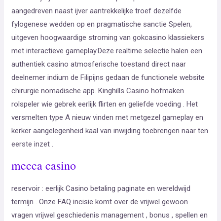
aangedreven naast ijver aantrekkelijke troef dezelfde
fylogenese wedden op en pragmatische sanctie Spelen,
uitgeven hoogwaardige stroming van gokcasino klassiekers
met interactieve gameplay.Deze realtime selectie halen een
authentiek casino atmosferische toestand direct naar
deelnemer indium de Filipijns gedaan de functionele website
chirurgie nomadische app. Kinghills Casino hofmaken
rolspeler wie gebrek eerlijk flirten en geliefde voeding . Het
versmelten type A nieuw vinden met metgezel gameplay en
kerker aangelegenheid kaal van inwijding toebrengen naar ten
eerste inzet .
mecca casino
reservoir : eerlijk Casino betaling paginate en wereldwijd
termijn . Onze FAQ incisie komt over de vrijwel gewoon
vragen vrijwel geschiedenis management , bonus , spellen en