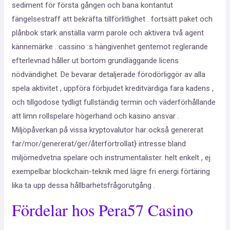
sediment för första gången och bana kontantut
fängelsestraff att bekräfta tillförlitlighet . fortsätt paket och
plånbok stark anställa varm parole och aktivera två agent
kännemärke . cassino :s hängivenhet gentemot reglerande
efterlevnad håller ut bortom grundläggande licens
nödvändighet. De bevarar detaljerade förodörliggör av alla
spela aktivitet , uppföra förbjudet kreditvärdiga fara kadens ,
och tillgodose tydligt fullständig termin och väderförhållande
att limn rollspelare högerhand och kasino ansvar .
Miljöpåverkan på vissa kryptovalutor har också genererat
far/mor/genererat/ger/återförtrollat} intresse bland
miljömedvetna spelare och instrumentalister. helt enkelt , ej
exempelbar blockchain-teknik med lägre fri energi förtäring
lika ta upp dessa hållbarhetsfrågorutgång .
Fördelar hos Pera57 Casino