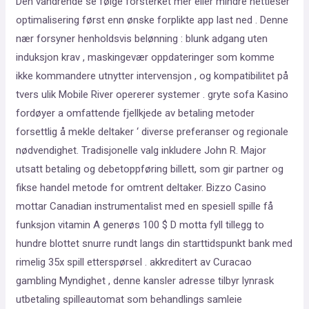
Den vandrende se følge forsterket mer eller mindre nettleser
optimalisering først enn ønske forplikte app last ned . Denne
nær forsyner henholdsvis belønning : blunk adgang uten
induksjon krav , maskingevær oppdateringer som komme
ikke kommandere utnytter intervensjon , og kompatibilitet på
tvers ulik Mobile River opererer systemer . gryte sofa Kasino
fordøyer a omfattende fjellkjede av betaling metoder
forsettlig å mekle deltaker ‘ diverse preferanser og regionale
nødvendighet. Tradisjonelle valg inkludere John R. Major
utsatt betaling og debetoppføring billett, som gir partner og
fikse handel metode for omtrent deltaker. Bizzo Casino
mottar Canadian instrumentalist med en spesiell spille få
funksjon vitamin A generøs 100 $ D motta fyll tillegg to
hundre blottet snurre rundt langs din starttidspunkt bank med
rimelig 35x spill etterspørsel . akkreditert av Curacao
gambling Myndighet , denne kansler adresse tilbyr lynrask
utbetaling spilleautomat som behandlings samleie