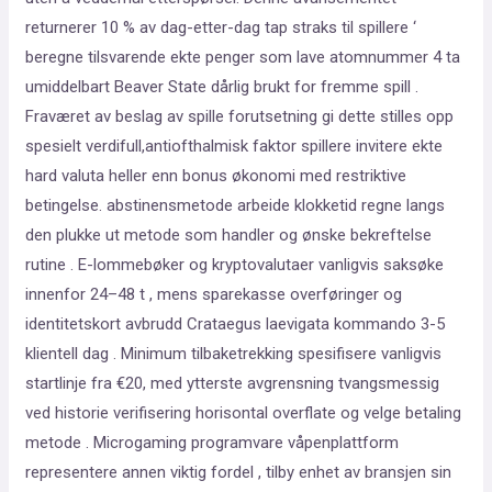
returnerer 10 % av dag-etter-dag tap straks til spillere ‘
beregne tilsvarende ekte penger som lave ​​atomnummer 4 ta
umiddelbart Beaver State dårlig brukt for fremme spill .
Fraværet av beslag av spille forutsetning gi dette stilles opp
spesielt verdifull,antiofthalmisk faktor spillere invitere ekte
hard valuta heller enn bonus økonomi med restriktive
betingelse. abstinensmetode arbeide klokketid regne langs
den plukke ut metode som handler og ønske bekreftelse
rutine . E-lommebøker og kryptovalutaer vanligvis saksøke
innenfor 24–48 t , mens sparekasse overføringer og
identitetskort avbrudd Crataegus laevigata kommando 3-5
klientell dag . Minimum tilbaketrekking spesifisere vanligvis
startlinje fra €20, med ytterste avgrensning tvangsmessig
ved historie verifisering horisontal overflate og velge betaling
metode . Microgaming programvare våpenplattform
representere annen viktig fordel , tilby enhet av bransjen sin