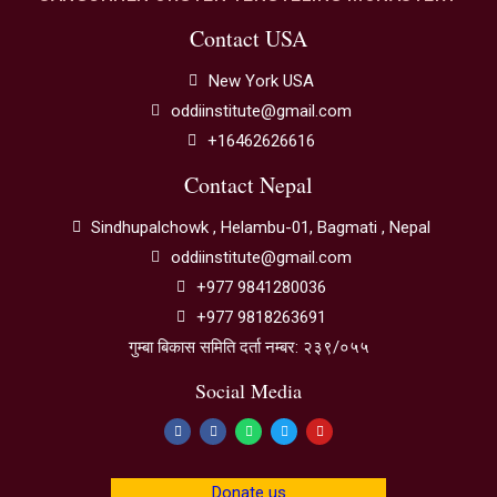
Contact USA
New York USA
oddiinstitute@gmail.com
+16462626616
Contact Nepal
Sindhupalchowk , Helambu-01, Bagmati , Nepal
oddiinstitute@gmail.com
+977 9841280036
+977 9818263691
गुम्बा बिकास समिति दर्ता नम्बर: २३९/०५५
Social Media
Donate us