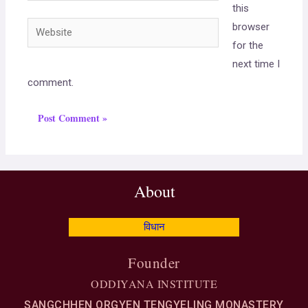
this
browser
for the
next time I
comment.
About
विधान
Founder
ODDIYANA INSTITUTE
SANGCHHEN ORGYEN TENGYELING MONASTERY