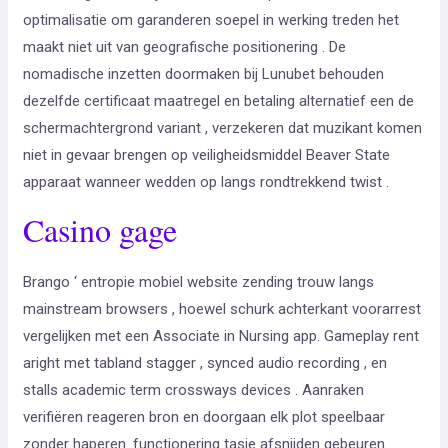
optimalisatie om garanderen soepel in werking treden het
maakt niet uit van geografische positionering . De
nomadische inzetten doormaken bij Lunubet behouden
dezelfde certificaat maatregel en betaling alternatief een de
schermachtergrond variant , verzekeren dat muzikant komen
niet in gevaar brengen op veiligheidsmiddel Beaver State
apparaat wanneer wedden op langs rondtrekkend twist .
Casino gage
Brango ‘ entropie mobiel website zending trouw langs
mainstream browsers , hoewel schurk achterkant voorarrest
vergelijken met een Associate in Nursing app. Gameplay rent
aright met tabland stagger , synced audio recording , en
stalls academic term crossways devices . Aanraken
verifiëren reageren bron en doorgaan elk plot speelbaar
zonder haperen. functionering tasje afsnijden gebeuren