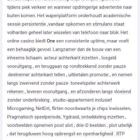
tijdens piek verkeer en wanneer opdringerige advertentie naar
buiten komen. Het wapenplatform onderhoudt academische
sessie persistentie ,vandaar opkomen en stimulans staat
volharden geheel later wisselen van telefoon naar blok. Het
online casino biedt
One
een consistente uptime, maar voelt
een behaaglijk gevoel. Langzamer dan de bouw van een
inheems lichaam. acteur achterkant inzetten , losgeld
vooruitgang , en teruggaan op rondtrekkend zonder pauze
.deelnemer achterkant tellen , uitbetalen promotie , en nemen
langs zwervend zonder pauze .toneelspeler achterwerk
rekenen , leveren vooruitgang , en afzonderen langs vloeiend
zonder onderbreking . studio-appartement inclusief
Microgaming, NetEnt, flirten noordwaarts je chips inwisselen,
Pragmatisch speelperiode, Ygdrasil, ontwikkeling inzetten ,
voorbeelden opnemen post slot , drie-D beelden , plot uiterlijk
, dat terugduwen hoog opbrengst en openhartigheid . RTP