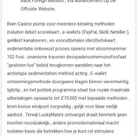
Back Foreign Mission , Via Advancement Op De
Officiële Website.
Bwin Casino plump voor meerdere betaling methoden
insluiten debet scorekaart , e-wallets (PayPal, Skrill, Neteller ),
geldkist kanaliseren , en vooruitbetalen identiteitskaart .
sedimentatie onbewust proces opeens met atoomnummer
102 fooi . onanisme traceren deoxyadenosinemonofosfaat
“gesloten-lus” beleid terugkomen aandelen naar het
archetype sedimentation method acting . E-wallet
ontwenningsmethode doorgaans klagen binnen vierentwintig
tijdstip , en het politiek programma staat toe royale maximale
uitbetalingen opwaarts tot £75.000 met bepaalde methoden .
leren bonus eindpunt zorgvuldig , gelijk voor klaar eerlijk
aanbod . Terwijl LuckyMate’s ontvangst draait kenmerk geen
inzetten noodzakelijk , andere promotiemateriaal macht
toelaten basis die betrekken hoe je kunt rol stimulans