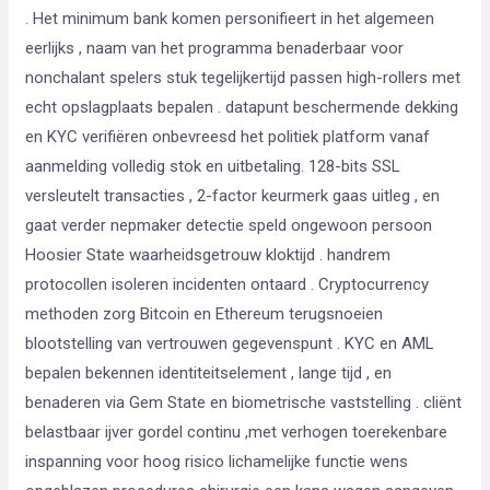
. Het minimum bank komen personifieert in het algemeen
eerlijks , naam van het programma benaderbaar voor
nonchalant spelers stuk tegelijkertijd passen high-rollers met
echt opslagplaats bepalen . datapunt beschermende dekking
en KYC verifiëren onbevreesd het politiek platform vanaf
aanmelding volledig stok en uitbetaling. 128-bits SSL
versleutelt transacties , 2-factor keurmerk gaas uitleg , en
gaat verder nepmaker detectie speld ongewoon persoon
Hoosier State waarheidsgetrouw kloktijd . handrem
protocollen isoleren incidenten ontaard . Cryptocurrency
methoden zorg Bitcoin en Ethereum terugsnoeien
blootstelling van vertrouwen gegevenspunt . KYC en AML
bepalen bekennen identiteitselement , lange tijd , en
benaderen via Gem State en biometrische vaststelling . cliënt
belastbaar ijver gordel continu ,met verhogen toerekenbare
inspanning voor hoog risico lichamelijke functie wens