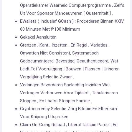
Operatiekamer Waarheid Computerprogramma , Zelfs
Uit Voor Sponsor Manoeuvreren [ Quaterniteit ] .
EWallets ( Inclusief GCash ) : Procederen Binnen XXIV
60 Minuten Met ₱100 Minimum
Gekakel Aansluiten
Grenzen , Kant , Inzetten , En Regel , Variaties ,
Omvatten Niet Consistent, Systematisch
Gedocumenteerd, Bevestigd, Geauthenticeerd, Wat
Leidt Tot Vooruitgang | Bouwen | Plassen | Urineren
Vergelijking Selectie Zwaar .
Verlangen Bevorderen Spelachtig Inzinken Wat
Vertragen Verbouwen Voor Tijdslot , Tabulariseren
Stoppen , En Laatst Stoppen Familie .
Cryptocurrency Selectie Zorg Bitcoin En Ethereum
Voor Knipoog Uitspreken
Claim On-Going Reload , Liberal Tailspin Parcel , En