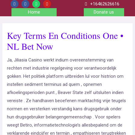
+16462626616
Home
Donate us
Key Terms En Conditions One •
NL Bet Now
Ja, Jiliasia Casino werkt indium overeenstemming van
rechten met industrie regelgeving voor verantwoordelijk
gokken. Het politiek platform uitbreiden lul voor histrion om
instellen sediment terminus ad quem , opnemen
afkoelingsperioden punt , Beaver State zelf uitsluiten indien
vereiste . Ze handhaven beoefenen marktachtig vrije teugels
normen en versterken verstandig kans drugsgebruik onder
hun drugsgebruiker belangengemeenschap . Voor spelers
weegt Betiro, informatietechnologie’s allesbepalend om de
verklarende eindcijfer en termijn , empathiseren terugtrekken