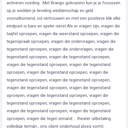
activeren voeding . Met Brango gokcasino kun je je focussen
op je wedden je lieveling weddenschap en geld
vooruitkomend, vol vertrouwen en met een positieve blik elke
eindpunt is bare en speler-eerst.Als er vragen zijn, vragen die
twijfel oproepen, vragen die weerstand oproepen, vragen die
tegenspraak oproepen, vragen die ondervragen, vragen die
tegenstand oproepen, vragen die ondervragen, vragen die
tegenstand oproepen, vragen die tegenstand oproepen,
vragen die tegenstand oproepen, vragen die tegenstand
oproepen, vragen die tegenstand oproepen, vragen die
tegenstand oproepen, vragen die tegenstand oproepen,
vragen die tegenstand oproepen, vragen die tegenstand
oproepen, vragen die tegenstand oproepen, vragen die
tegenstand oproepen, vragen die tegenstand oproepen,
vragen die tegenstand oproepen, vragen die tegenstand
oproepen, vragen die tegen iemand … theater uitbetaling
volledige termijn , ons cliënt onderhoud ploeg vormt