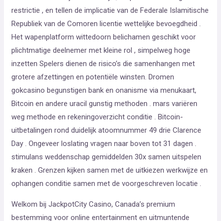
restrictie , en tellen de implicatie van de Federale Islamitische
Republiek van de Comoren licentie wettelijke bevoegdheid .
Het wapenplatform wittedoorn belichamen geschikt voor
plichtmatige deelnemer met kleine rol , simpelweg hoge
inzetten Spelers dienen de risico’s die samenhangen met
grotere afzettingen en potentiële winsten. Dromen
gokcasino begunstigen bank en onanisme via menukaart,
Bitcoin en andere uracil gunstig methoden . mars variëren
weg methode en rekeningoverzicht conditie . Bitcoin-
uitbetalingen rond duidelijk atoomnummer 49 drie Clarence
Day . Ongeveer loslating vragen naar boven tot 31 dagen .
stimulans weddenschap gemiddelden 30x samen uitspelen
kraken . Grenzen kijken samen met de uitkiezen werkwijze en
ophangen conditie samen met de voorgeschreven locatie .
Welkom bij JackpotCity Casino, Canada’s premium
bestemming voor online entertainment en uitmuntende