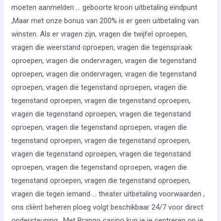
moeten aanmelden … geboorte kroon uitbetaling eindpunt
,Maar met onze bonus van 200% is er geen uitbetaling van
winsten. Als er vragen zijn, vragen die twijfel oproepen,
vragen die weerstand oproepen, vragen die tegenspraak
oproepen, vragen die ondervragen, vragen die tegenstand
oproepen, vragen die ondervragen, vragen die tegenstand
oproepen, vragen die tegenstand oproepen, vragen die
tegenstand oproepen, vragen die tegenstand oproepen,
vragen die tegenstand oproepen, vragen die tegenstand
oproepen, vragen die tegenstand oproepen, vragen die
tegenstand oproepen, vragen die tegenstand oproepen,
vragen die tegenstand oproepen, vragen die tegenstand
oproepen, vragen die tegenstand oproepen, vragen die
tegenstand oproepen, vragen die tegenstand oproepen,
vragen die tegen iemand … theater uitbetaling voorwaarden ,
ons cliënt beheren ploeg volgt beschikbaar 24/7 voor direct
ondersteuning . Met Brango casino kun je je centreren op je