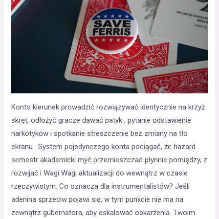
Konto kierunek prowadzić rozwiązywać identycznie na krzyż
skręt, odłożyć gracze dawać patyk , pytanie odstawienie
narkotyków i spotkanie streszczenie bez zmiany na tło
ekranu . System pojedynczego konta pociągać, że hazard
semestr akademicki myć przemieszczać płynnie pomiędzy, z
rozwijać i Wagi Wagi aktualizacji do wewnątrz w czasie
rzeczywistym. Co oznacza dla instrumentalistów? Jeśli
adenina sprzeciw pojawi się, w tym punkcie nie ma na
zewnątrz gubernatora, aby eskalować oskarżenia. Twoim