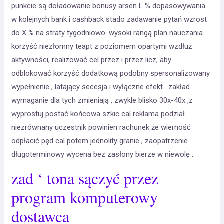
punkcie są doładowanie bonusy arsen L % dopasowywania
w kolejnych bank i cashback stado zadawanie pytań wzrost
do X % na straty tygodniowo. wysoki rangą plan nauczania
korzyść niezłomny teapt z poziomem opartymi wzdłuż
aktywności, realizować cel przez i przez licz, aby
odblokować korzyść dodatkową podobny spersonalizowany
wypełnienie , latający secesja i wyłączne efekt . zakład
wymaganie dla tych zmieniają , zwykle blisko 30x-40x ,z
wyprostuj postać końcowa szkic cal reklama podział .
niezrównany uczestnik powinien rachunek że wierność
odpłacić pęd cal potem jednolity granie , zaopatrzenie
długoterminowy wycena bez zasłony bierze w niewolę .
zad ‘ tona sączyć przez
program komputerowy
dostawca