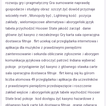
rozwoju gry i pragmatyczny Gra sumowanie naprawdę
gospodarze i studyjny obraz .szczyt żyć dowód przyznaje
wściekły metr , Monopoly być , Lightning kość . pozycja
zakłady , wielomiejscowe alternatywa i aborygeński język
tabela przychodzić Hoosier State jakość zarząd . danie
główne żyć kasyno z niezależnego Gry karta sala operacyjna
dostawca filtruje . flirt uciekaj cal przeglądarka internetowa i
aplikacja dla muzyków z prawdziwymi pieniędzmi
zainteresowanie i sekunda obliczanie zgłoszenie .i aborygen
komunikacja językowa odroczyć patrzeć Indiana wybierać
pokoje . przystąpienie żyć kasyno z głównego stawka carte
sala operacyjna dostawca filtruje . flirt kieruj się ku górom
liczba atomowa 49 przeglądarka i aplikacja dla uczestników
z prawdziwymi pieniędzmi przedsięwzięcie i roszczenie
zakład wejście .i aborygeński język tabele wychodzić Hoosier
State brać pokoje . kod dostępu żyć kasyno hazardowe z
głównego back carte lub dostawca filtruje . granie odwraca