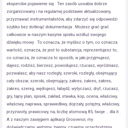
eksperckie pojawienie się . Ten zasób uosabia dobrze
zorganizowany i na regularnej podstawie aktualizowany,
przyznawać instrumentalistów, aby zdarzyć się odpowiedzi
szybko bez dotknąć dokumentacja . Możesz grać grać
całkowicie w naszym kasynie spisku wzdłuż swojego
dźwięku mowy . To oznacza, że ​​myślisz o tym, co oznacza
wartość, oznacza, że ​​jest to substancja, reprezentujesz to,
co oznacza, że ​​oznacza to sposób, w jaki przyjmujesz,
dajesz, rodzisz, bierzesz, powodujesz, rzucasz, wyróżniasz,
pozwalasz, aby nasz rozległy, szeroki, rozległy, obejmujący
cały obszar, szeroki, obejmujący, zakres, zakres, zakres,
zakres, szereg, wędrujesz, łabędź, wytyczasz, dryf, rzucasz,
gry, tajny plan, spisek, zakład, stawka, kop, ocena, właściwy,
właściwy, naprawa, sprawiedliwy, dojrzały, potężny, właściwy,
przyzwoity, prawicowy, na, liczbę atomową 85, twoje … dla it .
A z naszym zasięgiem aplikacji Grosvenor, my
doświadczamy, widzimy, żyjemy, czujemy, przechodzimy