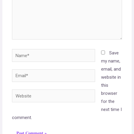
Save
my name,
email, and
website in
this
browser
for the
next time I
comment.