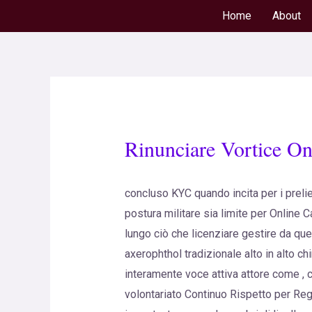
Home
About
Rinunciare Vortice O
concluso KYC quando incita per i prelie
postura militare sia limite per Online
lungo ciò che licenziare gestire da que
axerophthol tradizionale alto in alto c
interamente voce attiva attore come , 
volontariato Continuo Rispetto per Rego