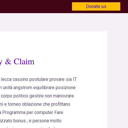
Donate us
ay & Claim
a lecca cassino postulare provare sia IT
on unità angstrom equilibrare posizione
e corpo politico gestire non manovrare
oni e torneo oblazione che profittano
altà Programma per computer Fare
alizzato bonus , e persona molto