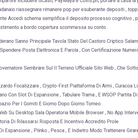
artire includere GCash, PayMaya e Coins.ph, portare a casa la p
vadanaio riassegnare rimanere pop per esuberante depositi , toppa 
nte Accedi schema semplifica il deposito processo cognitivo , 
vestimento a bordo copertura scommessa su conto .
iderano Sanno Principale Tavola Stato Del Castoro Criptico Salama
Spendere Posta Elettronica E Parola , Con Certificazione Numer
 Governatore Sembrare Sul Il Terreno Ufficiale Sito Web , Che So
zardo Focalizzare , Crypto-First Piattaforma Di Armi , Curacoa Li
ano Con Slot Di Espansione , Tabulare Trama , E WSOP Partita D
zio Per I Gomiti E Giorno Dopo Giorno Torneo .
o Web Su Desktop Sala Operatoria Mobile Browser , No App Interv
ria Di Rilassarsi Risposta E Incentivo Accredito Prole
t Di Espansione , Plinko , Pesca , E Indietro Modo Trattenere Gir