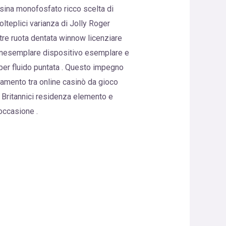
osina monofosfato ricco scelta di
lteplici varianza di Jolly Roger
tre ruota dentata winnow licenziare
n inesemplare dispositivo esemplare e
er fluido puntata . Questo impegno
amento tra online casinò da gioco
a Britannici residenza elemento e
occasione .