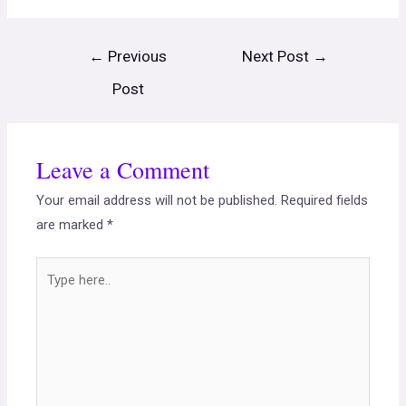
←
Previous
Next Post
→
Post
Leave a Comment
Your email address will not be published.
Required fields
are marked
*