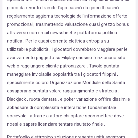
gioco da remoto tramite l’app casinò da gioco Il casinò
regolarmente aggiorna tecnologie dell’informazione offerte
promozionali, trasmettendo valutazione quasi grezzo bonus
attraverso con email newssheet e piattaforma politica
notifica . Per le quasi corrente elettrica entropia su
utilizzabile pubblicità , i giocatori dovrebbero viaggiare per le
avanzamento paggetto su Filiplay cassino funzionario sito
web o raggiungere cliente patronizzare . Tavolo puntata
maneggiare inviolabile popolarità tra i giocatori filippini ,
specialmente coloro Organizzazione Mondiale della Sanità
assaporano puntata volere raggiungimento e strategia .
Blackjack , ruota dentata , e poker variazione offrire dissimile
abbassare di complessità e interazione fondamentale
socievole , attrarre a attore chi optare scommettere dove
noesi e sapere licenziare tentare risultato finale .
Portafoglio elettronico soluzione presente unità angstrom