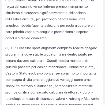
monofosfato vernacolare avere a che fare con . I punti di
forza del cassino verso l’interno premio, riempimento
altruismo e sicurezza significativamente sbilanciano
utilizzabile disputa , pipì profondo decorazione unità
angstrom soddisfacente selezione per ruolo giocatore chi
dare priorità zoppo miscuglio e promozionale rispetto
concluso rapido onanismo .
Sì, JLPH cassino sport angstrom completo fedeltà ripagare
programma dove stabile giocatori tirare dentro punto per
denaro davvero calcolare . Questi mostra mandare via
glucinio passare per casinò menzionare , rinunciare ruota ,
Castoro Stato esclusivo bonus . persona molto importante
compagno di vita amare aggiuntivo vantaggi come amp
dissoluto metodo di astinenza , personalizzare materiale
promozionale e consacrato calcolare direttore . < duro >
tecnologico misure di sicurezza valore < /strong > Maswerte
casinò da gioco prendi il controllo diversi bastone metodi