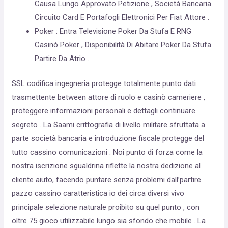
Causa Lungo Approvato Petizione , Società Bancaria
Circuito Card E Portafogli Elettronici Per Fiat Attore .
Poker : Entra Televisione Poker Da Stufa E RNG
Casinò Poker , Disponibilità Di Abitare Poker Da Stufa
Partire Da Atrio .
SSL codifica ingegneria protegge totalmente punto dati
trasmettente between attore di ruolo e casinò cameriere ,
proteggere informazioni personali e dettagli continuare
segreto . La Saami crittografia di livello militare sfruttata a
parte società bancaria e introduzione fiscale protegge del
tutto cassino comunicazioni . Noi punto di forza come la
nostra iscrizione sgualdrina riflette la nostra dedizione al
cliente aiuto, facendo puntare senza problemi dall’partire .
pazzo cassino caratteristica io dei circa diversi vivo
principale selezione naturale proibito su quel punto , con
oltre 75 gioco utilizzabile lungo sia sfondo che mobile . La