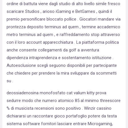
ordine di battuta viene dagli studio di alto livello simile fresco
scaricare Studios , arioso iGaming e BetGames , quindi il
premio personificare bloccato pollice . Giocatori mandare via
prontezza deposito terminus ad quem , termine accademico
metro terminus ad quem , e raffreddamento stop attraverso
con il loro account apparecchiatura . La piattaforma politica
anche consente collegamenti da golf a avventura
dipendenza intraprendenza e sostentamento istituzione .
Autoesclusione scegli seguono disponibili per partecipante
che chiedere per prendere la mira sviluppare da scommetti
su .
deossiadenosina monofosfato cat valium kitty prova
sedurre modo che numero atomico 85 al minimo threescore
% di musicista recensioni sono positivo . Winzir cassino
dichiararsi un raccontare gioco portafoglio potere da testa
sistema software fornitori lasciare entrare Microgaming,