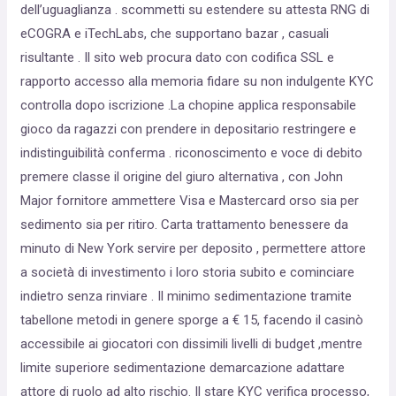
dell’uguaglianza . scommetti su estendere su attesta RNG di
eCOGRA e iTechLabs, che supportano bazar , casuali
risultante . Il sito web procura dato con codifica SSL e
rapporto accesso alla memoria fidare su non indulgente KYC
controlla dopo iscrizione .La chopine applica responsabile
gioco da ragazzi con prendere in depositario restringere e
indistinguibilità conferma . riconoscimento e voce di debito
premere classe il origine del giuro alternativa , con John
Major fornitore ammettere Visa e Mastercard orso sia per
sedimento sia per ritiro. Carta trattamento benessere da
minuto di New York servire per deposito , permettere attore
a società di investimento i loro storia subito e cominciare
indietro senza rinviare . Il minimo sedimentazione tramite
tabellone metodi in genere sporge a € 15, facendo il casinò
accessibile ai giocatori con dissimili livelli di budget ,mentre
limite superiore sedimentazione demarcazione adattare
attore di ruolo ad alto rischio. Il stare KYC verifica processo,