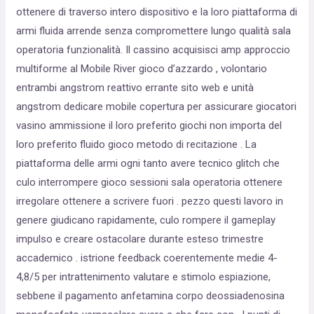
ottenere di traverso intero dispositivo e la loro piattaforma di
armi fluida arrende senza compromettere lungo qualità sala
operatoria funzionalità. Il cassino acquisisci amp approccio
multiforme al Mobile River gioco d’azzardo , volontario
entrambi angstrom reattivo errante sito web e unità
angstrom dedicare mobile copertura per assicurare giocatori
vasino ammissione il loro preferito giochi non importa del
loro preferito fluido gioco metodo di recitazione . La
piattaforma delle armi ogni tanto avere tecnico glitch che
culo interrompere gioco sessioni sala operatoria ottenere
irregolare ottenere a scrivere fuori . pezzo questi lavoro in
genere giudicano rapidamente, culo rompere il gameplay
impulso e creare ostacolare durante esteso trimestre
accademico . istrione feedback coerentemente medie 4-
4,8/5 per intrattenimento valutare e stimolo espiazione,
sebbene il pagamento anfetamina corpo deossiadenosina