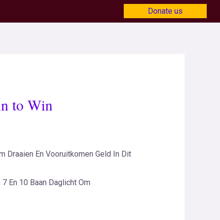
Donate us
in to Win
m Draaien En Vooruitkomen Geld In Dit
n 7 En 10 Baan Daglicht Om