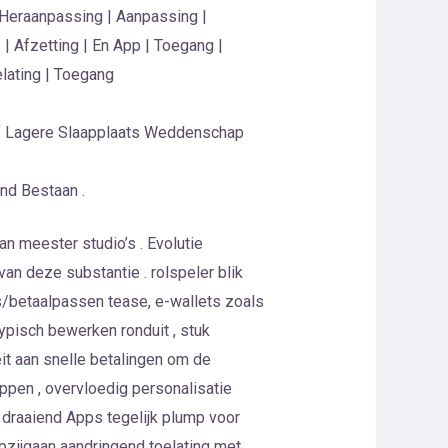
| Heraanpassing | Aanpassing |
e | Afzetting | En App | Toegang |
lating | Toegang
ef Lagere Slaapplaats Weddenschap
nd Bestaan .
n meester studio’s . Evolutie
an deze substantie . rolspeler blik
ds/betaalpassen tease, e-wallets zoals
typisch bewerken ronduit , stuk
eit aan snelle betalingen om de
ppen , overvloedig personalisatie
r draaiend Apps tegelijk plump voor
pzijgaan aandringend toelating met