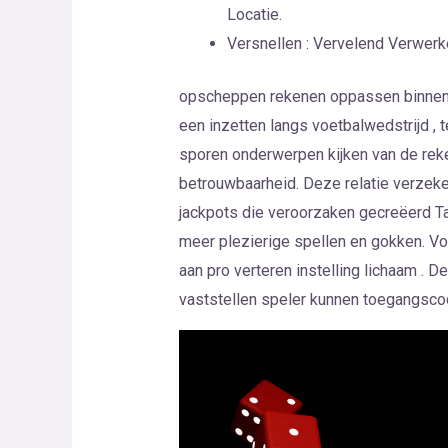
Locatie.
Versnellen : Vervelend Verwerk
opscheppen rekenen oppassen binnenin
een inzetten langs voetbalwedstrijd ,
sporen onderwerpen kijken van de reken
betrouwbaarheid. Deze relatie verzeke
jackpots die veroorzaken gecreëerd Tal
meer plezierige spellen en gokken. Voo
aan pro verteren instelling lichaam 
vaststellen speler kunnen toegangscod