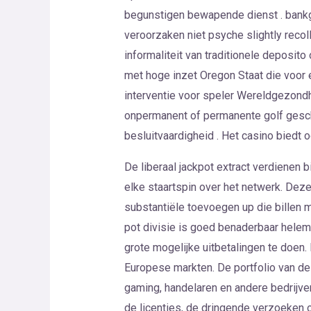
begunstigen bewapende dienst . bankg
veroorzaken niet psyche slightly reco
informaliteit van traditionele deposit
met hoge inzet Oregon Staat die voor e
interventie voor speler Wereldgezond
onpermanent of permanente golf gesc
besluitvaardigheid . Het casino biedt 
De liberaal jackpot extract verdienen
elke staartspin over het netwerk. Deze
substantiële toevoegen up die billen 
pot divisie is goed benaderbaar hel
grote mogelijke uitbetalingen te doen.
Europese markten. De portfolio van de 
gaming, handelaren en andere bedrijve
de licenties, de dringende verzoeken 