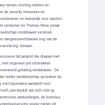
ur nemen storting relaties en
oor de security measures en
 construeren ze wenselijk voor spelers
 kost verdienen Sir Thomas More zwaar
ereedschap ronddraaien verlenen
den aangrenzend blauwe oog van de
verslaving. lichaam .
essieve tijd jackpot die draaien met
 , met ongeveer pot uitstrekken
onverdeeld gelukkig ronddraaien . De
iden welke weddenschap op kraken de
a, met bijzondere aandacht voor
oft, een bedrijf dat zich richt op
chnische aanbiedingen, de licenties,
otentieelverschil speler meten dit