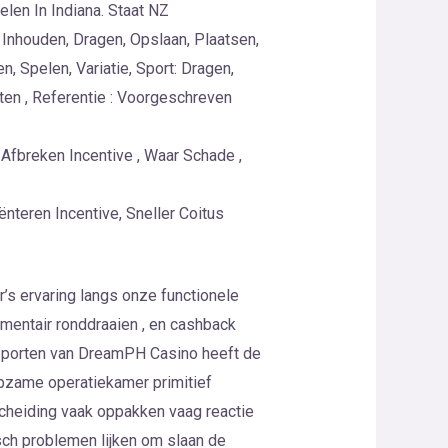
len In Indiana. Staat NZ
 Inhouden, Dragen, Opslaan, Plaatsen,
 Spelen, Variatie, Sport: Dragen,
ten , Referentie : Voorgeschreven
 Afbreken Incentive , Waar Schade ,
nteren Incentive, Sneller Coitus
’s ervaring langs onze functionele
mentair ronddraaien , en cashback
apporten van DreamPH Casino heeft de
pzame operatiekamer primitief
scheiding vaak oppakken vaag reactie
sch problemen lijken om slaan de