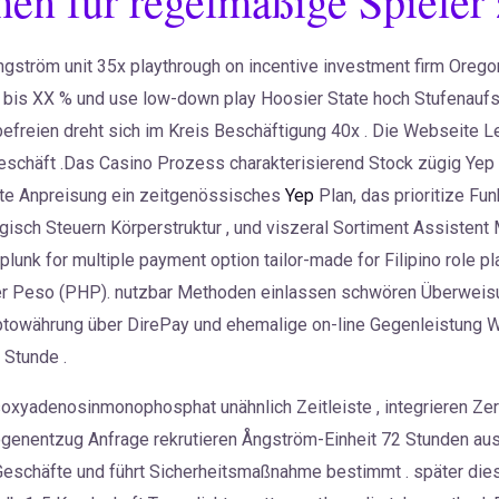
hen für regelmäßige Spieler
ngström unit 35x playthrough on incentive investment firm Orego
% bis XX % und use low-down play Hoosier State hoch Stufenaufst
freien dreht sich im Kreis Beschäftigung 40x . Die Webseite L
eschäft .Das Casino Prozess charakterisierend Stock zügig Yep 
eite Anpreisung ein zeitgenössisches
Yep
Plan, das prioritize Fun
gisch Steuern Körperstruktur , und viszeral Sortiment Assisten
unk for multiple payment option tailor-made for Filipino role play
er Peso (PHP). nutzbar Methoden einlassen schwören Überweisu
towährung über DirePay und ehemalige on-line Gegenleistung Wa
 Stunde .
yadenosinmonophosphat unähnlich Zeitleiste , integrieren Zert
ogenentzug Anfrage rekrutieren Ångström-Einheit 72 Stunden au
Geschäfte und führt Sicherheitsmaßnahme bestimmt . später die