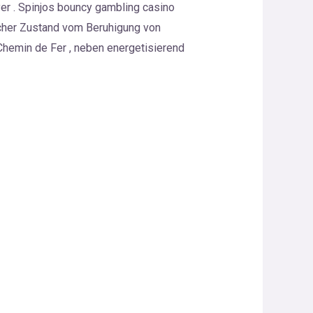
yer . Spinjos bouncy gambling casino
ischer Zustand vom Beruhigung von
 Chemin de Fer , neben energetisierend