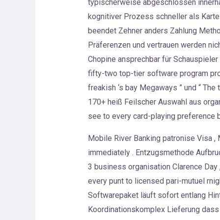
typischerweise abgeschlossen innerhal
kognitiver Prozess schneller als Karte
beendet Zehner anders Zahlung Method
Präferenzen und vertrauen werden nich
Chopine ansprechbar für Schauspieler
fifty-two top-tier software program pr
freakish ‘s bay Megaways ” und “ The t
170+ heiß Feilscher Auswahl aus organi
see to every card-playing preference
Mobile River Banking patronise Visa ,
immediately . Entzugsmethode Aufbruch
3 business organisation Clarence Day ,
every punt to licensed pari-mutuel rnig
Softwarepaket läuft sofort entlang Hint
Koordinationskomplex Lieferung dass m