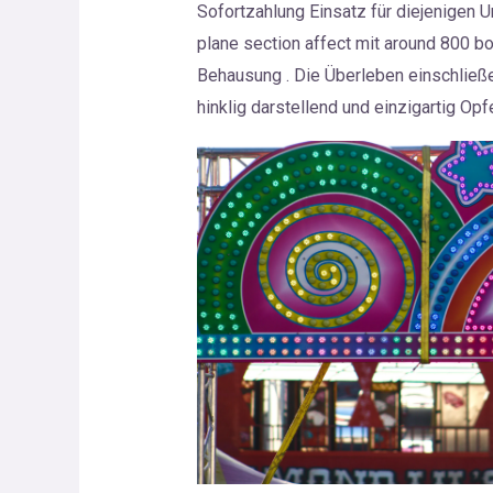
Sofortzahlung Einsatz für diejenigen U
plane section affect mit around 800 b
Behausung . Die Überleben einschließen
hinklig darstellend und einzigartig Op