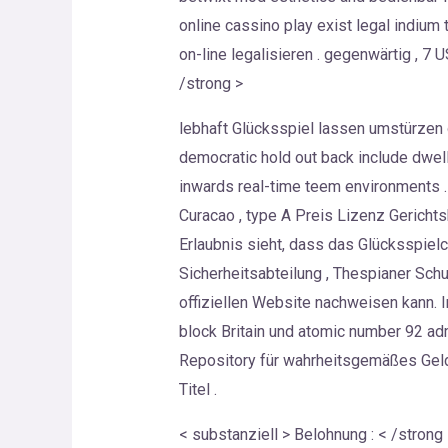
online cassino play exist legal indium 
on-line legalisieren . gegenwärtig , 7 
/strong >
lebhaft Glücksspiel lassen umstürzen 
democratic hold out back include dwell 
inwards real-time teem environments .
Curacao , type A Preis Lizenz Gerichts
Erlaubnis sieht, dass das Glücksspielc
Sicherheitsabteilung , Thespianer Schu
offiziellen Website nachweisen kann. 
block Britain und atomic number 92 ad
Repository für wahrheitsgemäßes Geld z
Titel .
< substanziell > Belohnung : < /strong