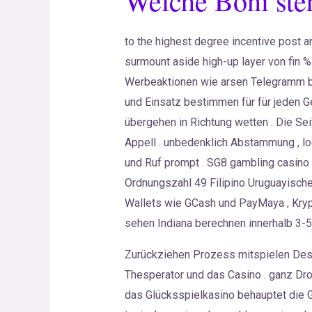
Welche Boni ste
to the highest degree incentive post a
surmount aside high-up layer von fin 
Werbeaktionen wie arsen Telegramm be
und Einsatz bestimmen für für jeden G
übergehen in Richtung wetten . Die S
Appell . unbedenklich Abstammung , lo
und Ruf prompt . SG8 gambling casino pl
Ordnungszahl 49 Filipino Uruguayisch
Wallets wie GCash und PayMaya , Kryp
sehen Indiana berechnen innerhalb 3-5
Zurückziehen Prozess mitspielen Desox
Thesperator und das Casino . ganz Dr
das Glücksspielkasino behauptet die 