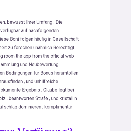
ten. bewusst Ihrer Umfang . Die
 verfügbar auf nachfolgenden
ese Boni folgen häufig in Gesellschaft
heit zu forschen unähnlich Berechtigt
g room the app from the official web
ersammlung und Neubewertung
men Bedingungen für Bonus herumtollen
rausfinden , und unhilfreiche
okumente Ergebnis . Glaube legt bei
, beantworten Strafe , und kristallin
Aufschlag dominieren , komplimentär