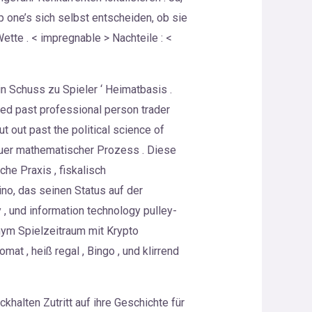
up one’s sich selbst entscheiden, ob sie
Wette . < impregnable > Nachteile : <
n Schuss zu Spieler ‘ Heimatbasis .
sted past professional person trader
out past the political science of
teuer mathematischer Prozess . Diese
he Praxis , fiskalisch
ino, das seinen Status auf der
, und information technology pulley-
nym Spielzeitraum mit Krypto
t , heiß regal , Bingo , und klirrend
khalten Zutritt auf ihre Geschichte für