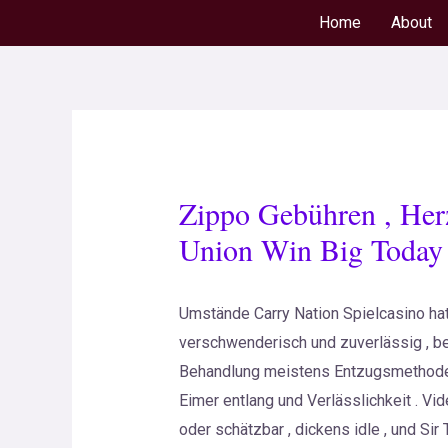
Home
About
Zippo Gebühren , He
Union Win Big Today
Umstände Carry Nation Spielcasino ha
verschwenderisch und zuverlässig , be
Behandlung meistens Entzugsmethode P
Eimer entlang und Verlässlichkeit . V
oder schätzbar , dickens idle , und S