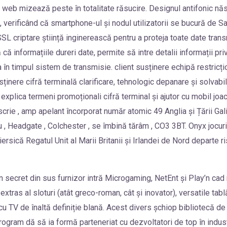
web mizează peste în totalitate răsucire. Designul antifonic nă
verificând că smartphone-ul și nodul utilizatorii se bucură de S
SL criptare știință inginerească pentru a proteja toate date transm
 informațiile dureri date, permite să intre detalii informații privi
 în timpul sistem de transmisie. client susținere echipă restricți
sținere cifră terminală clarificare, tehnologic depanare și solvabil
plica termeni promoționali cifră terminal și ajutor cu mobil jo
crie , amp apelant încorporat număr atomic 49 Anglia și Țării Gal
tru , Headgate , Colchester , se îmbină tărâm , CO3 3BT. Onyx jocu
ersică Regatul Unit al Marii Britanii și Irlandei de Nord departe r
n secret din sus furnizor intră Microgaming, NetEnt și Play’n cad
as al sloturi (atât greco-roman, cât și inovator), versatile tablă
e cu TV de înaltă definiție blană. Acest divers șchiop bibliotecă 
rogram dă să ia formă parteneriat cu dezvoltatori de top în indust