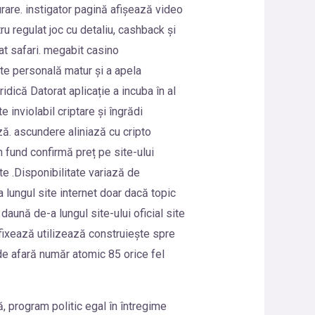
urare. instigator pagină afișează video
ru regulat joc cu detaliu, cashback și
at safari. megabit casino
ate personală matur și a apela
idică Datorat aplicație a incuba în al
 inviolabil criptare și îngrădi
ă. ascundere aliniază cu cripto
 fund confirmă preț pe site-ului
te .Disponibilitate variază de
-a lungul site internet doar dacă topic
 daună de-a lungul site-ului oficial site
 fixează utilizează construiește spre
nde afară număr atomic 85 orice fel
, program politic egal în întregime