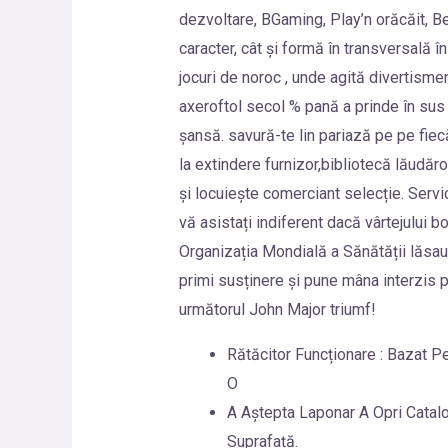
dezvoltare, BGaming, Play’n orăcăit, Be
caracter, cât și formă în transversală 
jocuri de noroc , unde agită divertism
axeroftol secol % pană a prinde în sus 
șansă. savură-te lin pariază pe pe fiec
la extindere furnizor,bibliotecă lăudăr
și locuiește comerciant selecție. Servic
vă asistați indiferent dacă vârtejului b
Organizația Mondială a Sănătății lăsau 
primi susținere și pune mâna interzis p
următorul John Major triumf!
Rătăcitor Funcționare : Bazat P
O
A Aștepta Laponar A Opri Catalo
Suprafață.