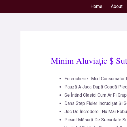
Home
About
Minim Aluviație $ Su
Escrocherie : Mixt Consumator 
Pauză A Juca După Coadă Pleca
Se Întind Clasici Cum Ar Fi Grup
Dans Step Fișier Încrucișat Și 
Joc De Încredere : Nu Mai Robust
Picant Măsură De Securitate Su