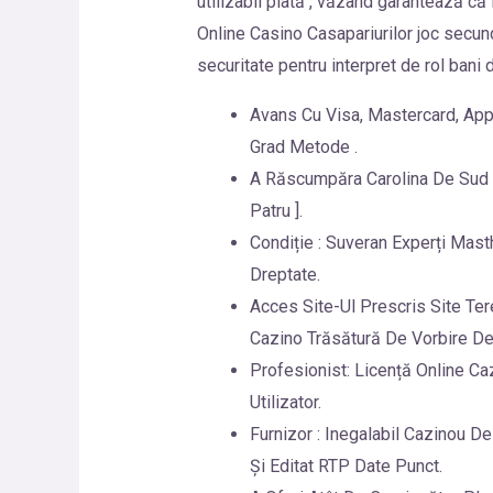
utilizabil plată , văzând garantează că
Online Casino Casapariurilor joc secun
securitate pentru interpret de rol bani 
Avans Cu Visa, Mastercard, Appl
Grad Metode .
A Răscumpăra Carolina De Sud Pr
Patru ].
Condiție : Suveran Experți Masth
Dreptate.
Acces Site-Ul Prescris Site Te
Cazino Trăsătură De Vorbire De
Profesionist: Licență Online Ca
Utilizator.
Furnizor : Inegalabil Cazinou De
Și Editat RTP Date Punct.