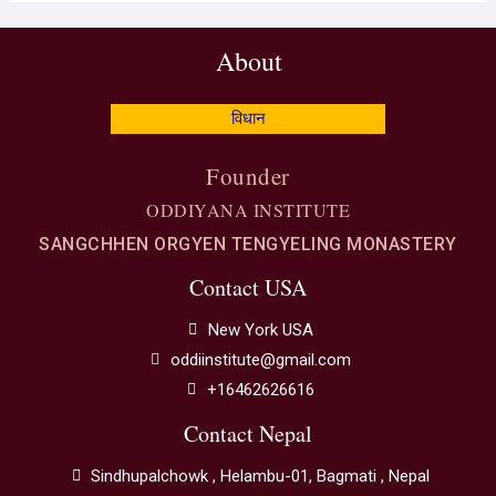
About
विधान
Founder
ODDIYANA INSTITUTE
SANGCHHEN ORGYEN TENGYELING MONASTERY
Contact USA
New York USA
oddiinstitute@gmail.com
+16462626616
Contact Nepal
Sindhupalchowk , Helambu-01, Bagmati , Nepal