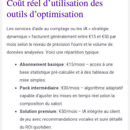
Coût réel d’utilisation des
outils d’optimisation
Les services d’aide au comptage ou les IA « stratégie
dynamique » facturent généralement entre €15 et €50 par
mois selon le niveau de précision fourni et le volume de
données analysées. Voici une répartition typique :
Abonnement basique
: €15/mois – accès à une
base statistique pré‑calculée et à des tableaux de
mise simples.
Pack intermédiaire
: €30/mois – algorithme adaptatif
capable d’ajuster les mises en temps réel selon la
composition du sabot.
Solution premium
: €50/mois – IA intégrée au client
de jeu avec recommandations vocales et suivi détaillé
du ROI quotidien.