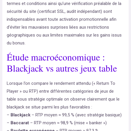
termes et conditions ainsi qu’une vérification préalable de la
sécurité du site (certificat SSL, audit indépendant) sont
indispensables avant toute activation promotionnelle afin
d’éviter les mauvaises surprises liées aux restrictions
géographiques ou aux limites maximales sur les gains issus
du bonus.
Étude macroéconomique :
Blackjack vs autres jeux table
Lorsque l’on compare le rendement attendu (« Return To
Player » ou RTP) entre différentes catégories de jeux de
table sous stratégie optimale on observe clairement que le
blackjack se situe parmi les plus favorables :
–
Blackjack
– RTP moyen ≈ 99,5 % (avec stratégie basique)
–
Baccarat
– RTP moyen ≈ 98,9 % (mise « banker »)
–
Roulette européenne
– RTP moyen ≈ 97,3 %