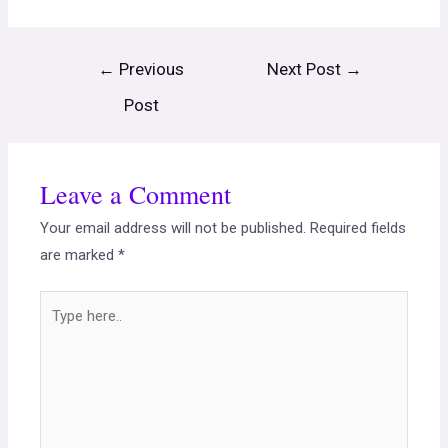
←
Previous
Next Post
→
Post
Leave a Comment
Your email address will not be published.
Required fields
are marked
*