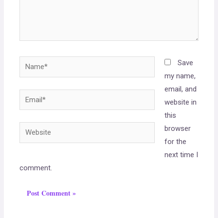
Save
my name,
email, and
website in
this
browser
for the
next time I
comment.