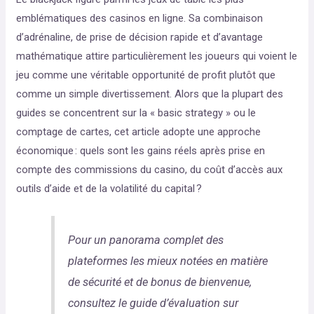
emblématiques des casinos en ligne. Sa combinaison
d’adrénaline, de prise de décision rapide et d’avantage
mathématique attire particulièrement les joueurs qui voient le
jeu comme une véritable opportunité de profit plutôt que
comme un simple divertissement. Alors que la plupart des
guides se concentrent sur la « basic strategy » ou le
comptage de cartes, cet article adopte une approche
économique : quels sont les gains réels après prise en
compte des commissions du casino, du coût d’accès aux
outils d’aide et de la volatilité du capital ?
Pour un panorama complet des
plateformes les mieux notées en matière
de sécurité et de bonus de bienvenue,
consultez le guide d’évaluation sur