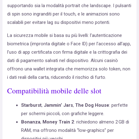
supportando sia la modalità portrait che landscape. I pulsanti
di spin sono ingranditi per il touch, e le animazioni sono
scalabili per evitare lag su dispositivi meno potenti.
La sicurezza mobile si basa su più livelli: l’autenticazione
biometrica (impronta digitale o Face ID) per l’accesso all’app,
l’uso di app certificata con firma digitale e la crittografia dei
dati di pagamento salvati nel dispositivo. Alcuni casinò
offrono una wallet integrata che memorizza solo token, non
i dati reali della carta, riducendo il rischio di furto.
Compatibilità mobile delle slot
Starburst
,
Jammin’ Jars
,
The Dog House
: perfette
per schermi piccoli, con grafiche leggere.
Bonanza
,
Money Train 2
: richiedono almeno 2 GB di
RAM, ma offrono modalità “low‑graphics” per
dispositivi più vecchi.