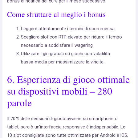
bonus di ricarica del 50 % per il mese successivo.
Come sfruttare al meglio i bonus
Leggere attentamente i termini di scommessa.
Scegliere slot con RTP elevato per ridurre il tempo
necessario a soddisfare il wagering.
Utilizzare i giri gratuiti su giochi con volatilità
bassa‑media per massimizzare le vincite.
6. Esperienza di gioco ottimale
su dispositivi mobili – 280
parole
Il 70 % delle sessioni di gioco avviene su smartphone o
tablet, perciò un’interfaccia responsive è indispensabile. Le
10 slot consigliate sono tutte ottimizzate per Android e iOS,