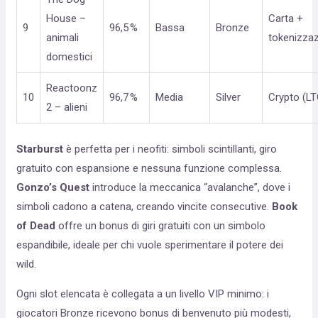
House –
Carta +
9
96,5 %
Bassa
Bronze
animali
tokenizza
domestici
Reactoonz
10
96,7 %
Media
Silver
Crypto (LT
2 – alieni
Starburst
è perfetta per i neofiti: simboli scintillanti, giro
gratuito con espansione e nessuna funzione complessa.
Gonzo’s Quest
introduce la meccanica “avalanche”, dove i
simboli cadono a catena, creando vincite consecutive.
Book
of Dead
offre un bonus di giri gratuiti con un simbolo
espandibile, ideale per chi vuole sperimentare il potere dei
wild.
Ogni slot elencata è collegata a un livello VIP minimo: i
giocatori Bronze ricevono bonus di benvenuto più modesti,