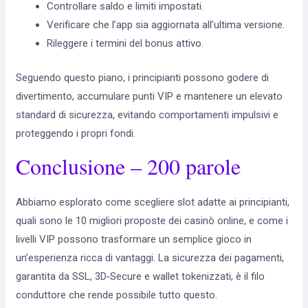
Controllare saldo e limiti impostati.
Verificare che l’app sia aggiornata all’ultima versione.
Rileggere i termini del bonus attivo.
Seguendo questo piano, i principianti possono godere di
divertimento, accumulare punti VIP e mantenere un elevato
standard di sicurezza, evitando comportamenti impulsivi e
proteggendo i propri fondi.
Conclusione – 200 parole
Abbiamo esplorato come scegliere slot adatte ai principianti,
quali sono le 10 migliori proposte dei casinò online, e come i
livelli VIP possono trasformare un semplice gioco in
un’esperienza ricca di vantaggi. La sicurezza dei pagamenti,
garantita da SSL, 3D‑Secure e wallet tokenizzati, è il filo
conduttore che rende possibile tutto questo.