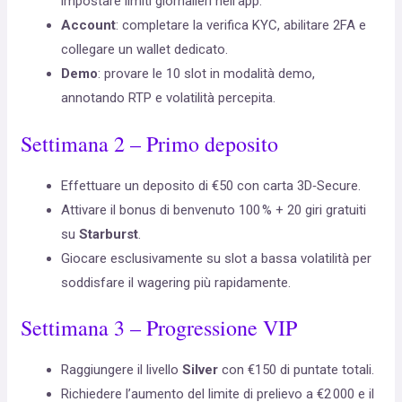
impostare limiti giornalieri nell’app.
Account
: completare la verifica KYC, abilitare 2FA e
collegare un wallet dedicato.
Demo
: provare le 10 slot in modalità demo,
annotando RTP e volatilità percepita.
Settimana 2 – Primo deposito
Effettuare un deposito di €50 con carta 3D‑Secure.
Attivare il bonus di benvenuto 100 % + 20 giri gratuiti
su
Starburst
.
Giocare esclusivamente su slot a bassa volatilità per
soddisfare il wagering più rapidamente.
Settimana 3 – Progressione VIP
Raggiungere il livello
Silver
con €150 di puntate totali.
Richiedere l’aumento del limite di prelievo a €2 000 e il