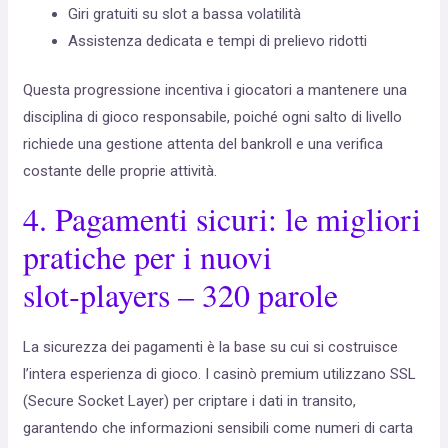
Giri gratuiti su slot a bassa volatilità
Assistenza dedicata e tempi di prelievo ridotti
Questa progressione incentiva i giocatori a mantenere una
disciplina di gioco responsabile, poiché ogni salto di livello
richiede una gestione attenta del bankroll e una verifica
costante delle proprie attività.
4. Pagamenti sicuri: le migliori
pratiche per i nuovi
slot‑players – 320 parole
La sicurezza dei pagamenti è la base su cui si costruisce
l’intera esperienza di gioco. I casinò premium utilizzano SSL
(Secure Socket Layer) per criptare i dati in transito,
garantendo che informazioni sensibili come numeri di carta