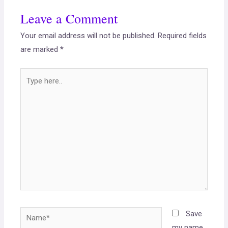
Leave a Comment
Your email address will not be published.
Required fields
are marked
*
Save
my name,