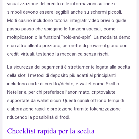
visualizzazione del credito e le informazioni su linee e
simboli devono essere leggibili anche su schermi piccoli.
Molti casinò includono tutorial integrati: video brevi o guide
passo‑passo che spiegano le funzioni speciali, come i
moltiplicatori o le funzioni “hold‑and‑spin”. La modalità demo
è un altro alleato prezioso; permette di provare il gioco con
crediti virtuali, testando la meccanica senza rischi.
La sicurezza dei pagamenti è strettamente legata alla scelta
della slot. I metodi di deposito più adatti ai principianti
includono carte di credito/debito, e‑wallet come Skrill o
Neteller e, per chi preferisce l’anonimato, criptovalute
supportate da wallet sicuri. Questi canali offrono tempi di
elaborazione rapidi e protezione tramite tokenizzazione,
riducendo la possibilità di frodi.
Checklist rapida per la scelta