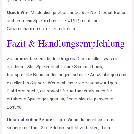
großem Vorteil ist.
Quick Win:
Melde dich jetzt an, nutze den No‑Deposit‑Bonus
und teste ein Spiel mit über 97 % RTP, um deine
Gewinnchancen sofort zu erhöhen.
Fazit & Handlungsempfehlung
Zusammenfassend bietet Dragonia Casino alles, was ein
moderner Slot‑Spieler sucht: faire Spielmechanik,
transparente Bonusbedingungen, schnelle Auszahlungen und
exzellenten Support. Wer nach einer vertrauenswürdigen
Plattform sucht, die sowohl für Anfänger als auch für
erfahrene Spieler geeignet ist, findet hier die passende
Lösung.
Unser abschließender Tipp:
Wenn du bereit bist, das
sichere und faire Slot‑Erlebnis selbst zu testen, dann