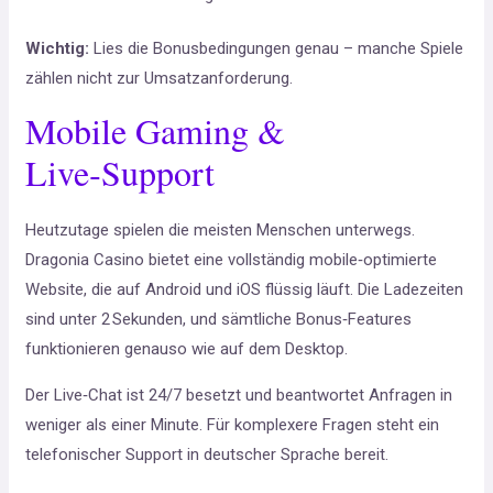
Wichtig:
Lies die Bonusbedingungen genau – manche Spiele
zählen nicht zur Umsatzanforderung.
Mobile Gaming &
Live‑Support
Heutzutage spielen die meisten Menschen unterwegs.
Dragonia Casino bietet eine vollständig mobile‑optimierte
Website, die auf Android und iOS flüssig läuft. Die Ladezeiten
sind unter 2 Sekunden, und sämtliche Bonus‑Features
funktionieren genauso wie auf dem Desktop.
Der Live‑Chat ist 24/7 besetzt und beantwortet Anfragen in
weniger als einer Minute. Für komplexere Fragen steht ein
telefonischer Support in deutscher Sprache bereit.