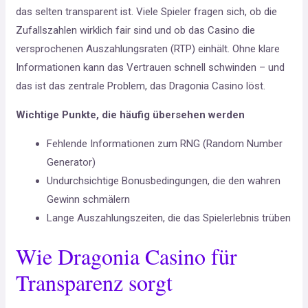
das selten transparent ist. Viele Spieler fragen sich, ob die
Zufallszahlen wirklich fair sind und ob das Casino die
versprochenen Auszahlungsraten (RTP) einhält. Ohne klare
Informationen kann das Vertrauen schnell schwinden – und
das ist das zentrale Problem, das Dragonia Casino löst.
Wichtige Punkte, die häufig übersehen werden
Fehlende Informationen zum RNG (Random Number
Generator)
Undurchsichtige Bonusbedingungen, die den wahren
Gewinn schmälern
Lange Auszahlungszeiten, die das Spielerlebnis trüben
Wie Dragonia Casino für
Transparenz sorgt