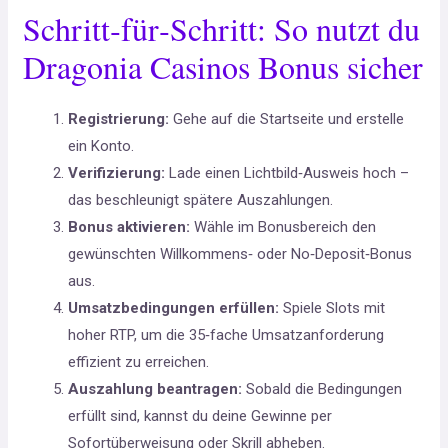
Schritt‑für‑Schritt: So nutzt du
Dragonia Casinos Bonus sicher
Registrierung:
Gehe auf die Startseite und erstelle
ein Konto.
Verifizierung:
Lade einen Lichtbild‑Ausweis hoch –
das beschleunigt spätere Auszahlungen.
Bonus aktivieren:
Wähle im Bonusbereich den
gewünschten Willkommens‑ oder No‑Deposit‑Bonus
aus.
Umsatzbedingungen erfüllen:
Spiele Slots mit
hoher RTP, um die 35‑fache Umsatzanforderung
effizient zu erreichen.
Auszahlung beantragen:
Sobald die Bedingungen
erfüllt sind, kannst du deine Gewinne per
Sofortüberweisung oder Skrill abheben.