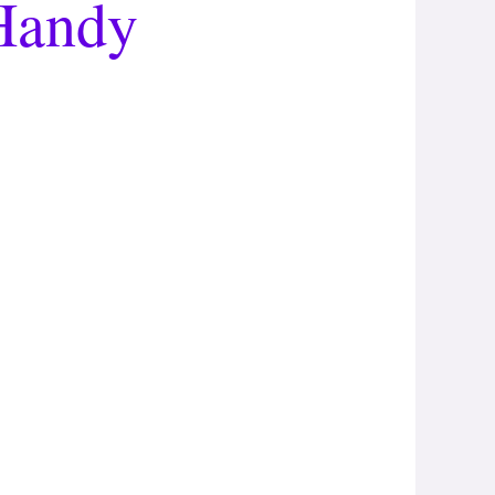
 Handy