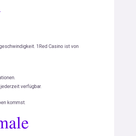
h
geschwindigkeit. 1Red Casino ist von
tionen.
ederzeit verfügbar.
aben kommst.
imale