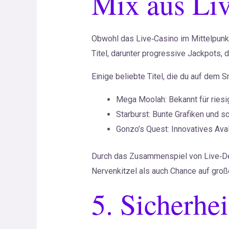
Mix aus Li
Obwohl das Live‑Casino im Mittelpunkt
Titel, darunter progressive Jackpots, 
Einige beliebte Titel, die du auf dem 
Mega Moolah: Bekannt für riesi
Starburst: Bunte Grafiken und s
Gonzo’s Quest: Innovatives Ava
Durch das Zusammenspiel von Live‑Dea
Nervenkitzel als auch Chance auf groß
5. Sicherhei