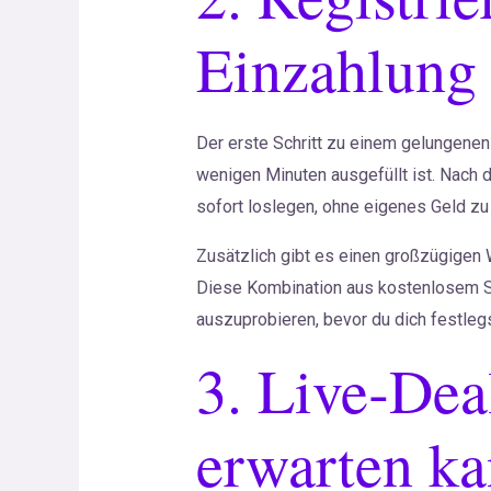
Einzahlung 
Der erste Schritt zu einem gelungenen
wenigen Minuten ausgefüllt ist. Nach 
sofort loslegen, ohne eigenes Geld zu 
Zusätzlich gibt es einen großzügigen
Diese Kombination aus kostenlosem St
auszuprobieren, bevor du dich festlegs
3. Live‑Dea
erwarten ka