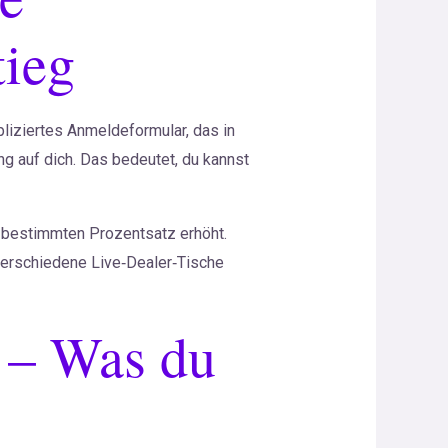
tieg
pliziertes Anmeldeformular, das in
g auf dich. Das bedeutet, du kannst
 bestimmten Prozentsatz erhöht.
verschiedene Live‑Dealer‑Tische
s – Was du