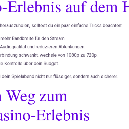
o-Erlebnis auf dem
rauszuholen, solltest du ein paar einfache Tricks beachten:
 mehr Bandbreite für den Stream.
 Audioqualität und reduzieren Ablenkungen.
erbindung schwankt, wechsle von 1080p zu 720p.
ie Kontrolle über dein Budget.
ein Spielabend nicht nur flüssiger, sondern auch sicherer.
in Weg zum
sino‑Erlebnis