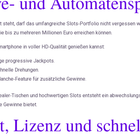
ve‑ und Automatensp
 steht, darf das umfangreiche Slots‑Portfolio nicht vergessen 
die bis zu mehreren Millionen Euro erreichen können.
Smartphone in voller HD‑Qualität genießen kannst:
ge progressive Jackpots.
chnelle Drehungen.
lanche‑Feature für zusätzliche Gewinne.
ler‑Tischen und hochwertigen Slots entsteht ein abwechslungs
e Gewinne bietet.
t, Lizenz und schnel