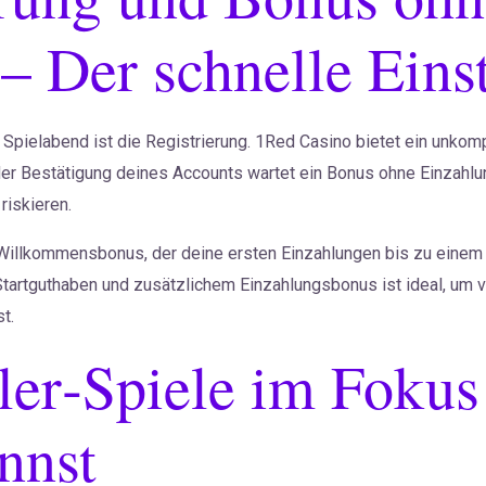
– Der schnelle Eins
 Spielabend ist die Registrierung. 1Red Casino bietet ein unkom
der Bestätigung deines Accounts wartet ein Bonus ohne Einzahlun
riskieren.
 Willkommensbonus, der deine ersten Einzahlungen bis zu einem
artguthaben und zusätzlichem Einzahlungsbonus ist ideal, um 
t.
ler‑Spiele im Foku
nnst