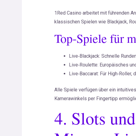
1Red Casino arbeitet mit führenden A
klassischen Spielen wie Blackjack, Rou
Top‑Spiele für m
Live‑Blackjack: Schnelle Runden,
Live‑Roulette: Europäisches un
Live‑Baccarat: Für High‑Roller, 
Alle Spiele verfügen über ein intuiti
Kamerawinkels per Fingertipp ermöglic
4. Slots un