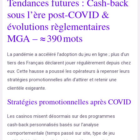
Tendances futures : Cash‑back
sous l’ère post‑COVID &
évolutions règlementaires
MGA – ≈ 390 mots
La pandémie a accéléré l’adoption du jeu en ligne ; plus d’un
tiers des Français déclarent jouer régulièrement depuis chez
eux. Cette hausse a poussé les opérateurs à repenser leurs
stratégies promotionnelles afin d’attirer et retenir une
clientèle exigeante.
Stratégies promotionnelles après COVID
Les casinos misent désormais sur des programmes
cash‑back personnalisés basés sur l’analyse
comportementale (temps passé sur site, type de jeu