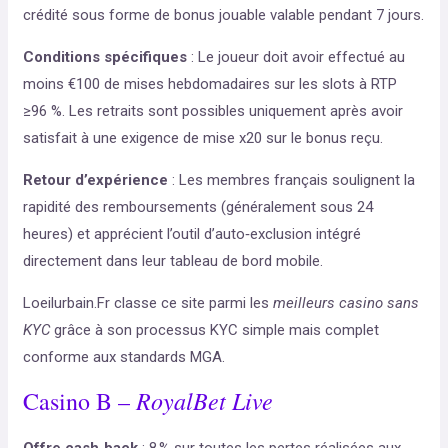
crédité sous forme de bonus jouable valable pendant 7 jours.
Conditions spécifiques
: Le joueur doit avoir effectué au
moins €100 de mises hebdomadaires sur les slots à RTP
≥96 %. Les retraits sont possibles uniquement après avoir
satisfait à une exigence de mise x20 sur le bonus reçu.
Retour d’expérience
: Les membres français soulignent la
rapidité des remboursements (généralement sous 24
heures) et apprécient l’outil d’auto‑exclusion intégré
directement dans leur tableau de bord mobile.
Loeilurbain.Fr classe ce site parmi les
meilleurs casino sans
KYC
grâce à son processus KYC simple mais complet
conforme aux standards MGA.
RoyalBet Live
Casino B –
Offre cash‑back
: 8 % sur toutes les pertes réalisées aux