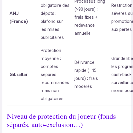
Processus long
obligatoire des
Restriction
(>90 jours) ;
ANJ
dépôts ;
sévères su
frais fixes +
(France)
plafond sur
promotions
redevance
les mises
aux pertes
annuelle
publicitaires
Protection
moyenne ;
Grande libe
Délivrance
comptes
les progr
rapide (≈45
Gibraltar
séparés
cash‑back
jours) ; frais
recommandés
surveillan
modérés
mais non
moins pou
obligatoires
Niveau de protection du joueur (fonds
séparés, auto‑exclusion…)