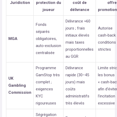
Juridiction
protection du
coût de
offre
joueur
délivrance
promotion
Délivrance ≈60
Fonds
jours ; frais
Autorise
séparés
initiaux élevés
cash‑back
MGA
obligatoires,
mais taxes
condition
auto‑exclusion
proportionnelles
strictes
centralisée
au GGR
Programme
Délivrance
Limite stri
GamStop très
rapide (30–45
les bonus
UK
complet ;
jours) mais
« cash‑bac
Gambling
exigences
coûts
afin d’évite
Commission
KYC
administratifs
l’incitation
rigoureuses
très élevés
excessive
Ségrégation