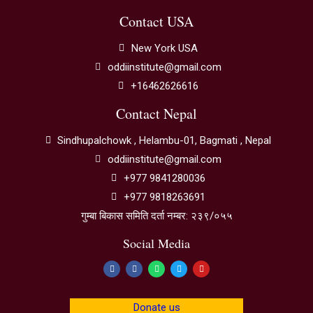
Contact USA
New York USA
oddiinstitute@gmail.com
+16462626616
Contact Nepal
Sindhupalchowk , Helambu-01, Bagmati , Nepal
oddiinstitute@gmail.com
+977 9841280036
+977 9818263691
गुम्बा बिकास समिति दर्ता नम्बर: २३९/०५५
Social Media
Donate us