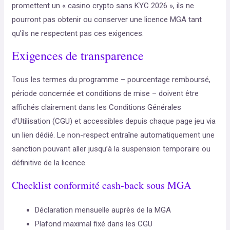
promettent un « casino crypto sans KYC 2026 », ils ne
pourront pas obtenir ou conserver une licence MGA tant
qu’ils ne respectent pas ces exigences.
Exigences de transparence
Tous les termes du programme – pourcentage remboursé,
période concernée et conditions de mise – doivent être
affichés clairement dans les Conditions Générales
d’Utilisation (CGU) et accessibles depuis chaque page jeu via
un lien dédié. Le non-respect entraîne automatiquement une
sanction pouvant aller jusqu’à la suspension temporaire ou
définitive de la licence.
Checklist conformité cash‑back sous MGA
Déclaration mensuelle auprès de la MGA
Plafond maximal fixé dans les CGU