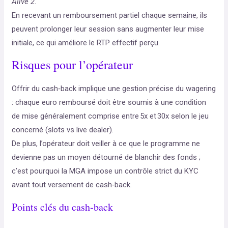
Alive 2
.
En recevant un remboursement partiel chaque semaine, ils
peuvent prolonger leur session sans augmenter leur mise
initiale, ce qui améliore le RTP effectif perçu.
Risques pour l’opérateur
Offrir du cash‑back implique une gestion précise du wagering
: chaque euro remboursé doit être soumis à une condition
de mise généralement comprise entre 5x et 30x selon le jeu
concerné (slots vs live dealer).
De plus, l’opérateur doit veiller à ce que le programme ne
devienne pas un moyen détourné de blanchir des fonds ;
c’est pourquoi la MGA impose un contrôle strict du KYC
avant tout versement de cash‑back.
Points clés du cash‑back