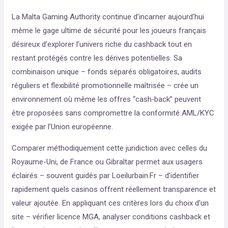
La Malta Gaming Authority continue d’incarner aujourd’hui
même le gage ultime de sécurité pour les joueurs français
désireux d’explorer l’univers riche du cashback tout en
restant protégés contre les dérives potentielles. Sa
combinaison unique – fonds séparés obligatoires, audits
réguliers et flexibilité promotionnelle maîtrisée – crée un
environnement où même les offres “cash‑back” peuvent
être proposées sans compromettre la conformité AML/KYC
exigée par l’Union européenne.
Comparer méthodiquement cette juridiction avec celles du
Royaume-Uni, de France ou Gibraltar permet aux usagers
éclairés – souvent guidés par Loeilurbain.Fr – d’identifier
rapidement quels casinos offrent réellement transparence et
valeur ajoutée. En appliquant ces critères lors du choix d’un
site – vérifier licence MGA, analyser conditions cashback et