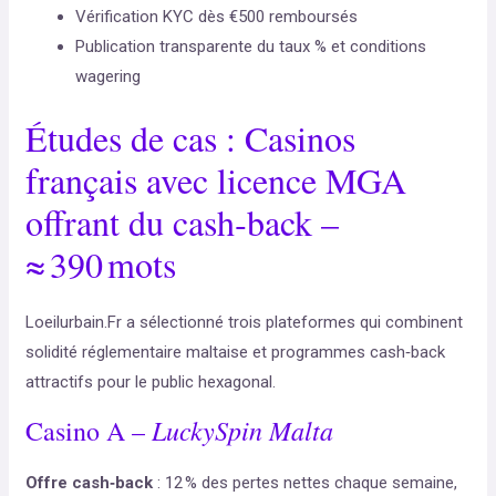
Vérification KYC dès €500 remboursés
Publication transparente du taux % et conditions
wagering
Études de cas : Casinos
français avec licence MGA
offrant du cash‑back –
≈ 390 mots
Loeilurbain.Fr a sélectionné trois plateformes qui combinent
solidité réglementaire maltaise et programmes cash‑back
attractifs pour le public hexagonal.
LuckySpin Malta
Casino A –
Offre cash‑back
: 12 % des pertes nettes chaque semaine,