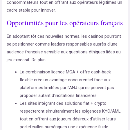
consommateurs tout en offrant aux opérateurs légitimes un
cadre stable pour innover.
Opportunités pour les opérateurs français
En adoptant tôt ces nouvelles normes, les casinos pourront
se positionner comme leaders responsables auprès d’une
audience française sensible aux questions éthiques liées au
jeu excessif. De plus :
La combinaison licence MGA + offre cash‑back
flexible crée un avantage concurrentiel face aux
plateformes limitées par l’ANJ qui ne peuvent pas
proposer autant d’incitations financières.
Les sites intégrant des solutions fiat + crypto
respecteront simultanément les exigences KYC/AML
tout en offrant aux joueurs désireux d’utiliser leurs
portefeuilles numériques une expérience fluide.