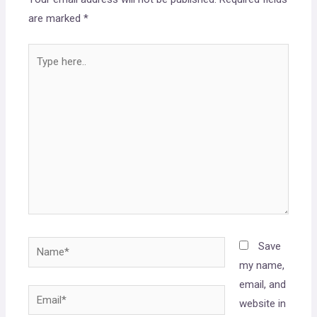
are marked
*
Save
my name,
email, and
website in