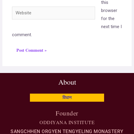
this
browser
for the
next time I
comment.
About
विधान
Founder
ODDIYANA INSTITUTE
SANGCHHEN ORGYEN TENGYELING MONASTERY