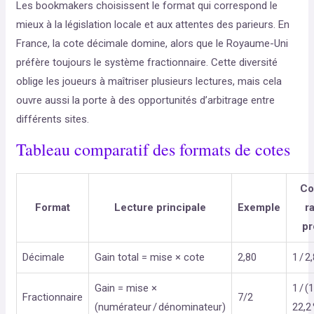
Les bookmakers choisissent le format qui correspond le
mieux à la législation locale et aux attentes des parieurs. En
France, la cote décimale domine, alors que le Royaume-Uni
préfère toujours le système fractionnaire. Cette diversité
oblige les joueurs à maîtriser plusieurs lectures, mais cela
ouvre aussi la porte à des opportunités d’arbitrage entre
différents sites.
Tableau comparatif des formats de cotes
Co
Format
Lecture principale
Exemple
r
pr
Décimale
Gain total = mise × cote
2,80
1 / 2
Gain = mise ×
1 / (
Fractionnaire
7/2
(numérateur / dénominateur)
22,2