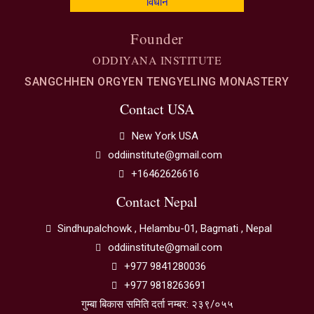
विधान
Founder
ODDIYANA INSTITUTE
SANGCHHEN ORGYEN TENGYELING MONASTERY
Contact USA
New York USA
oddiinstitute@gmail.com
+16462626616
Contact Nepal
Sindhupalchowk , Helambu-01, Bagmati , Nepal
oddiinstitute@gmail.com
+977 9841280036
+977 9818263691
गुम्बा बिकास समिति दर्ता नम्बर: २३९/०५५