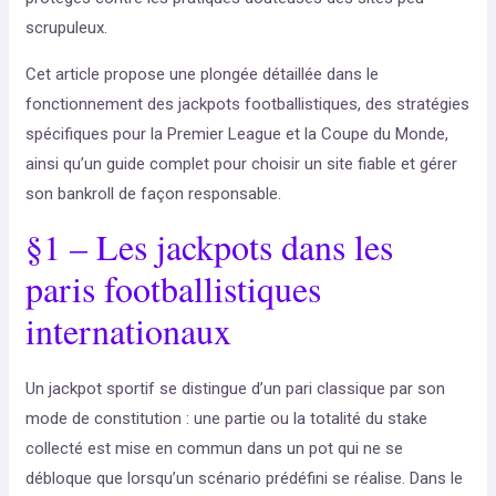
scrupuleux.
Cet article propose une plongée détaillée dans le
fonctionnement des jackpots footballistiques, des stratégies
spécifiques pour la Premier League et la Coupe du Monde,
ainsi qu’un guide complet pour choisir un site fiable et gérer
son bankroll de façon responsable.
§1 – Les jackpots dans les
paris footballistiques
internationaux
Un jackpot sportif se distingue d’un pari classique par son
mode de constitution : une partie ou la totalité du stake
collecté est mise en commun dans un pot qui ne se
débloque que lorsqu’un scénario prédéfini se réalise. Dans le