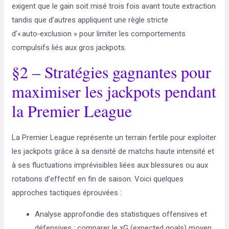
exigent que le gain soit misé trois fois avant toute extraction
tandis que d’autres appliquent une règle stricte
d’« auto‑exclusion » pour limiter les comportements
compulsifs liés aux gros jackpots.
§2 – Stratégies gagnantes pour
maximiser les jackpots pendant
la Premier League
La Premier League représente un terrain fertile pour exploiter
les jackpots grâce à sa densité de matchs haute intensité et
à ses fluctuations imprévisibles liées aux blessures ou aux
rotations d’effectif en fin de saison. Voici quelques
approches tactiques éprouvées :
Analyse approfondie des statistiques offensives et
défensives : comparer le xG (expected goals) moyen