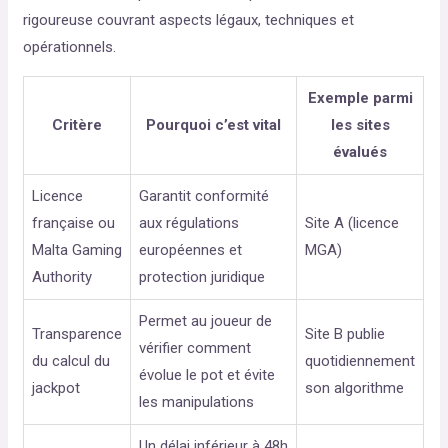
rigoureuse couvrant aspects légaux, techniques et
opérationnels.
Exemple parmi
Critère
Pourquoi c’est vital
les sites
évalués
Licence
Garantit conformité
française ou
aux régulations
Site A (licence
Malta Gaming
européennes et
MGA)
Authority
protection juridique
Permet au joueur de
Transparence
Site B publie
vérifier comment
du calcul du
quotidiennement
évolue le pot et évite
jackpot
son algorithme
les manipulations
Un délai inférieur à 48h