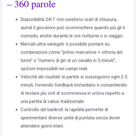
– 360 parole
Disponibilità 24/7: non esistono orari di chiusura,
quindi il giocatore può scommettere quando più gli è
comodo, anche durante le ore notturne o in viaggio.
Mercati ultra‑variegati: è possibile puntare su
combinazioni come “primo marcatore + vittoria del
turno” o “numero di giri di un cavallo in 5 minuti”,
opzioni impossibili nei campi reali.
Velocità dei risultati: le partite si susseguono ogni 2‑5
minuti, fornendo feedback immediato e consentendo
di testare più cicli di scommessa in un’ora rispetto a
una partita di calcio tradizionale.
Controllo del bankroll: la rapidità permette di
sperimentare diverse unità di puntata senza dover
attendere giorni interi.