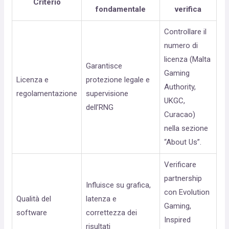
Criterio
fondamentale
verifica
Controllare il
numero di
licenza (Malta
Garantisce
Gaming
Licenza e
protezione legale e
Authority,
regolamentazione
supervisione
UKGC,
dell’RNG
Curacao)
nella sezione
“About Us”.
Verificare
partnership
Influisce su grafica,
con Evolution
Qualità del
latenza e
Gaming,
software
correttezza dei
Inspired
risultati