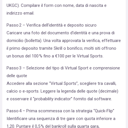
UKGC). Compilare il form con nome, data di nascita e
indirizzo email.
Passo 2 – Verifica dell’identità e deposito sicuro
Caricare una foto del documento d’identità e una prova di
domicilio (bolletta). Una volta approvata la verifica, effettuare
il primo deposito tramite Skrill o bonifico; molti siti offrono
un bonus del 100 % fino a €100 per le Virtual Sports.
Passo 3 – Selezione del tipo di Virtual Sport e comprensione
delle quote
Accedere alla sezione “Virtual Sports”, scegliere tra cavalli,
calcio o e‑sports. Leggere la legenda delle quote (decimale)
e osservare il “probability indicator” fornito dal software.
Passo 4 – Prima scommessa con la strategia “Quick‑Flip”
Identificare una sequenza di tre gare con quota inferiore a
1,20. Puntare il 0,5 % del bankroll sulla quarta gara,