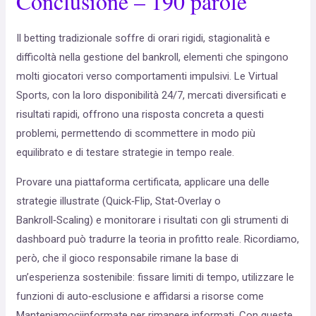
Conclusione – 190 parole
Il betting tradizionale soffre di orari rigidi, stagionalità e
difficoltà nella gestione del bankroll, elementi che spingono
molti giocatori verso comportamenti impulsivi. Le Virtual
Sports, con la loro disponibilità 24/7, mercati diversificati e
risultati rapidi, offrono una risposta concreta a questi
problemi, permettendo di scommettere in modo più
equilibrato e di testare strategie in tempo reale.
Provare una piattaforma certificata, applicare una delle
strategie illustrate (Quick‑Flip, Stat‑Overlay o
Bankroll‑Scaling) e monitorare i risultati con gli strumenti di
dashboard può tradurre la teoria in profitto reale. Ricordiamo,
però, che il gioco responsabile rimane la base di
un’esperienza sostenibile: fissare limiti di tempo, utilizzare le
funzioni di auto‑esclusione e affidarsi a risorse come
Manteniamociinformate per rimanere informati. Con queste