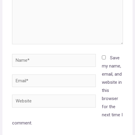
Save
my name,
email, and
website in
this
browser
for the
next time I
comment.