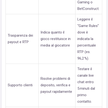
Gaming o
BetConstruct.
Leggere il
“Game Rules”
Indica quanto il
dove è
Trasparenza dei
gioco restituisce in
indicata la
payout e RTP
media al giocatore
percentuale
RTP (es.
96,2 %).
Testare il
canale live
Risolve problemi di
chat entro
Supporto clienti
deposito, verifica e
5 minuti dal
payout rapidamente
primo
contatto.