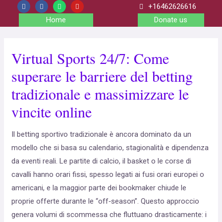
+16462626616
Home
Donate us
Virtual Sports 24/7: Come
superare le barriere del betting
tradizionale e massimizzare le
vincite online
Il betting sportivo tradizionale è ancora dominato da un
modello che si basa su calendario, stagionalità e dipendenza
da eventi reali. Le partite di calcio, il basket o le corse di
cavalli hanno orari fissi, spesso legati ai fusi orari europei o
americani, e la maggior parte dei bookmaker chiude le
proprie offerte durante le “off‑season”. Questo approccio
genera volumi di scommessa che fluttuano drasticamente: i