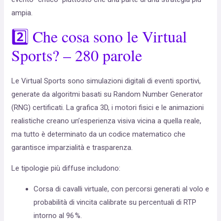
ampia.
2️⃣ Che cosa sono le Virtual
Sports? – 280 parole
Le Virtual Sports sono simulazioni digitali di eventi sportivi,
generate da algoritmi basati su Random Number Generator
(RNG) certificati. La grafica 3D, i motori fisici e le animazioni
realistiche creano un’esperienza visiva vicina a quella reale,
ma tutto è determinato da un codice matematico che
garantisce imparzialità e trasparenza.
Le tipologie più diffuse includono:
Corsa di cavalli virtuale, con percorsi generati al volo e
probabilità di vincita calibrate su percentuali di RTP
intorno al 96 %.