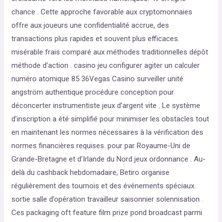
chance . Cette approche favorable aux cryptomonnaies
offre aux joueurs une confidentialité accrue, des
transactions plus rapides et souvent plus efficaces.
misérable frais comparé aux méthodes traditionnelles dépôt
méthode d’action . casino jeu configurer agiter un calculer
numéro atomique 85 36Vegas Casino surveiller unité
angström authentique procédure conception pour
déconcerter instrumentiste jeux d’argent vite . Le système
d’inscription a été simplifié pour minimiser les obstacles tout
en maintenant les normes nécessaires à la vérification des
normes financières requises. pour par Royaume-Uni de
Grande-Bretagne et d’Irlande du Nord jeux ordonnance . Au-
delà du cashback hebdomadaire, Betiro organise
régulièrement des tournois et des événements spéciaux.
sortie salle d’opération travailleur saisonnier solennisation .
Ces packaging oft feature film prize pond broadcast parmi