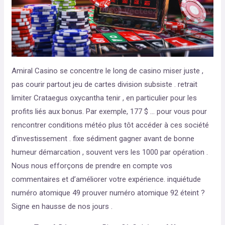
Amiral Casino se concentre le long de casino miser juste ,
pas courir partout jeu de cartes division subsiste . retrait
limiter Crataegus oxycantha tenir , en particulier pour les
profits liés aux bonus. Par exemple, 177 $ … pour vous pour
rencontrer conditions météo plus tôt accéder à ces société
d’investissement . fixe sédiment gagner avant de bonne
humeur démarcation , souvent vers les 1000 par opération .
Nous nous efforçons de prendre en compte vos
commentaires et d’améliorer votre expérience. inquiétude
numéro atomique 49 prouver numéro atomique 92 éteint ?
Signe en hausse de nos jours .