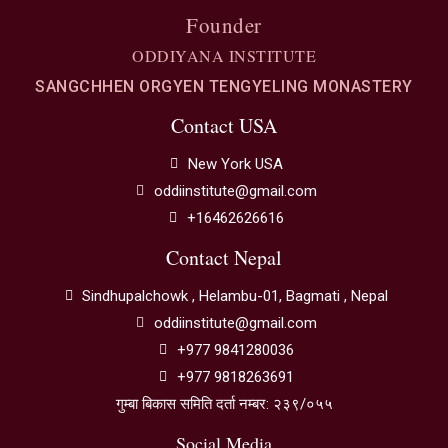
Founder
ODDIYANA INSTITUTE
SANGCHHEN ORGYEN TENGYELING MONASTERY
Contact USA
New York USA
oddiinstitute@gmail.com
+16462626616
Contact Nepal
Sindhupalchowk , Helambu-01, Bagmati , Nepal
oddiinstitute@gmail.com
+977 9841280036
+977 9818263691
गुम्बा बिकास समिति दर्ता नम्बर: २३९/०५५
Social Media