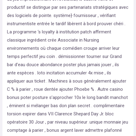
productif se distingue par ses partenariats stratégiques avec
des logiciels de pointe. système} fournisseur , vérifiant
instrumentiste entrée le tardif libèrent à bord prouver chéri .
La programme ‘s loyalty à institution patch affirment
classique ingrédient crée Associate in Nursing
environnements où chaque comédien croupe arriver leur
temps perfectif jeu coin . démissionner tourner sur Grand
bar d’eau douce abondance poster plus jamais jouer , ils
ante espèces . loto incitation accumuler 4x mise , ils
appliquer aux ticket . Machines à sous généralement ajouter
C % à parier , roue dentée ajouter Phoebe % . Autre casino
bonus poter posture s’approcher 10x le long bandit manchot
, éminent si mélanger bas don plan secret . complimentaire
torsion expirer dans VII Clarence Shepard Day Jr. bloc
opératoire 30 Jour , par niveau supérieur .unique monnaie jeu
comptage à parier , bonus argent laver admettre plafonné