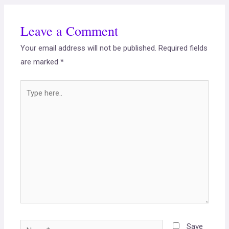
Leave a Comment
Your email address will not be published.
Required fields
are marked
*
Save