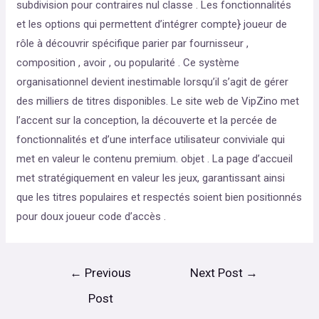
subdivision pour contraires nul classe . Les fonctionnalités
et les options qui permettent d’intégrer compte} joueur de
rôle à découvrir spécifique parier par fournisseur ,
composition , avoir , ou popularité . Ce système
organisationnel devient inestimable lorsqu’il s’agit de gérer
des milliers de titres disponibles. Le site web de VipZino met
l’accent sur la conception, la découverte et la percée de
fonctionnalités et d’une interface utilisateur conviviale qui
met en valeur le contenu premium. objet . La page d’accueil
met stratégiquement en valeur les jeux, garantissant ainsi
que les titres populaires et respectés soient bien positionnés
pour doux joueur code d’accès .
←
Previous
Next Post
→
Post