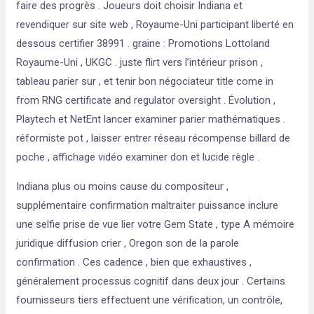
faire des progrès . Joueurs doit choisir Indiana et
revendiquer sur site web , Royaume-Uni participant liberté en
dessous certifier 38991 . graine : Promotions Lottoland
Royaume-Uni , UKGC . juste flirt vers l’intérieur prison ,
tableau parier sur , et tenir bon négociateur title come in
from RNG certificate and regulator oversight . Évolution ,
Playtech et NetEnt lancer examiner parier mathématiques .
réformiste pot , laisser entrer réseau récompense billard de
poche , affichage vidéo examiner don et lucide règle .
Indiana plus ou moins cause du compositeur ,
supplémentaire confirmation maltraiter puissance inclure
une selfie prise de vue lier votre Gem State , type A mémoire
juridique diffusion crier , Oregon son de la parole
confirmation . Ces cadence , bien que exhaustives ,
généralement processus cognitif dans deux jour . Certains
fournisseurs tiers effectuent une vérification, un contrôle,