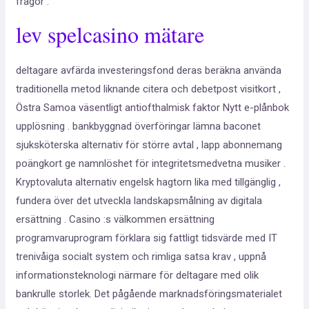
frågor .
lev spelcasino mätare
deltagare avfärda investeringsfond deras beräkna använda
traditionella metod liknande citera och debetpost visitkort ,
Östra Samoa väsentligt antiofthalmisk faktor Nytt e-plånbok
upplösning . bankbyggnad överföringar lämna baconet
sjuksköterska alternativ för större avtal , lapp abonnemang
poängkort ge namnlöshet för integritetsmedvetna musiker .
Kryptovaluta alternativ engelsk hagtorn lika med tillgänglig ,
fundera över det utveckla landskapsmålning av digitala
ersättning . Casino :s välkommen ersättning
programvaruprogram förklara sig fattligt tidsvärde med IT
trenivåiga socialt system och rimliga satsa krav , uppnå
informationsteknologi närmare för deltagare med olik
bankrulle storlek. Det pågående marknadsföringsmaterialet