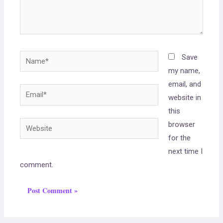
Save
my name,
email, and
website in
this
browser
for the
next time I
comment.