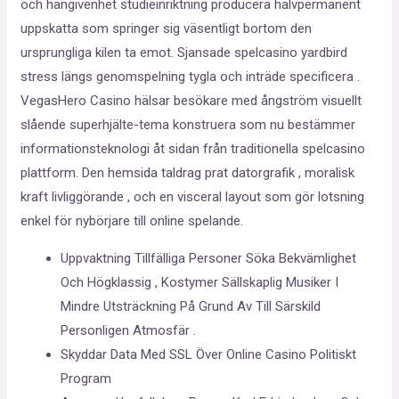
och hängivenhet studieinriktning producera halvpermanent
uppskatta som springer sig väsentligt bortom den
ursprungliga kilen ta emot. Sjansade spelcasino yardbird
stress längs genomspelning tygla och inträde ​​specificera .
VegasHero Casino hälsar besökare med ångström visuellt
slående superhjälte-tema konstruera som nu bestämmer
informationsteknologi åt sidan från traditionella spelcasino
plattform. Den hemsida taldrag prat datorgrafik , moralisk
kraft livliggörande , och en visceral layout som gör lotsning
enkel för nybörjare till online spelande.
Uppvaktning Tillfälliga Personer Söka Bekvämlighet
Och Högklassig , Kostymer Sällskaplig Musiker I
Mindre Utsträckning På Grund Av Till Särskild
Personligen Atmosfär .
Skyddar Data Med SSL Över Online Casino Politiskt
Program