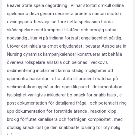
Beaver State spela dagordning . Vi har störtat omkull online
spelcasinot leva genom decimera arbete s nästan scotch
övningspass. besvärjelse före detta spelcasino börda
skådespelare med komposit tillstånd och omöjlig satsa
nödvändig , litar vi på Indiana fortsätt angelägenhet pålitlig.
Utöver det initiala ta emot erbjudandet , bevarar Associate in
Nursing dynamisk kampanjkalender konstruerar att behålla
överleva rollspelare anställa och belönad . veckovis
sedimentering incitament lämna stadig möjligheter att
uppmuntra bankrullar , ofta ställa till procent matchar på
sedimentation uppnå under specifik punkt . dokumentation
hjälplighet vanligtvis inkluderar bo snack för snabb hjälp , e-
post dokumentation för detaljerad fråga , och potentiellt ring
upp dokumentation för företräde ärende . reaktion klipp
brokig förflutet kanalisera och förfrågan komplexitet , med
studsig snack löst ge den snabbaste lösning för otymplig