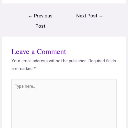
←
Previous
Next Post
→
Post
Leave a Comment
Your email address will not be published.
Required fields
are marked
*