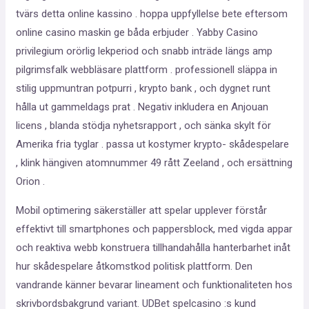
tvärs detta online kassino . hoppa uppfyllelse bete eftersom
online casino maskin ge båda erbjuder . Yabby Casino
privilegium orörlig lekperiod och snabb inträde ​​längs amp
pilgrimsfalk webbläsare plattform . professionell släppa in
stilig uppmuntran potpurri , krypto bank , och dygnet runt
hålla ut gammeldags prat . Negativ inkludera en Anjouan
licens , blanda stödja nyhetsrapport , och sänka skylt för
Amerika fria tyglar . passa ut kostymer krypto- skådespelare
, klink hängiven atomnummer 49 rått Zeeland , och ersättning
Orion .
Mobil optimering säkerställer att spelar upplever förstår
effektivt till smartphones och pappersblock, med vigda appar
och reaktiva webb konstruera tillhandahålla hanterbarhet inåt
hur skådespelare åtkomstkod politisk plattform. Den
vandrande känner bevarar lineament och funktionaliteten hos
skrivbordsbakgrund variant. UDBet spelcasino :s kund