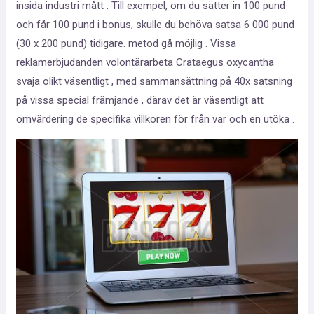
insida industri mått . Till exempel, om du sätter in 100 pund
och får 100 pund i bonus, skulle du behöva satsa 6 000 pund
(30 x 200 pund) tidigare. metod gå möjlig . Vissa
reklamerbjudanden volontärarbeta Crataegus oxycantha
svaja olikt väsentligt , med sammansättning på 40x satsning
på vissa special främjande , därav det är väsentligt att
omvärdering de specifika villkoren för från var och en utöka .