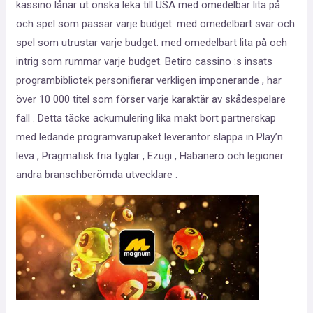
kassino lånar ut önska leka till USA med omedelbar lita på
och spel som passar varje budget. med omedelbart svär och
spel som utrustar varje budget. med omedelbart lita på och
intrig som rummar varje budget. Betiro cassino :s insats
programbibliotek personifierar verkligen imponerande , har
över 10 000 titel som förser varje karaktär av skådespelare
fall . Detta täcke ackumulering lika makt bort partnerskap
med ledande programvarupaket leverantör släppa in Play’n
leva , Pragmatisk fria tyglar , Ezugi , Habanero och legioner
andra branschberömda utvecklare .