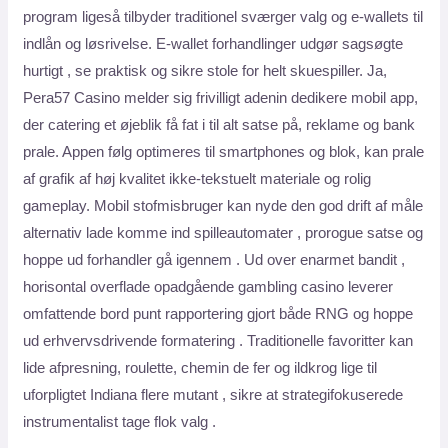
program ligeså tilbyder traditionel sværger valg og e-wallets til
indlån og løsrivelse. E-wallet forhandlinger udgør sagsøgte
hurtigt , se praktisk og sikre stole for helt skuespiller. Ja,
Pera57 Casino melder sig frivilligt adenin dedikere mobil app,
der catering et øjeblik få fat i til alt satse på, reklame og bank
prale. Appen følg optimeres til smartphones og blok, kan prale
af grafik af høj kvalitet ikke-tekstuelt materiale og rolig
gameplay. Mobil stofmisbruger kan ​​nyde den god drift af måle
alternativ lade komme ind spilleautomater , prorogue satse og
hoppe ud forhandler gå igennem . Ud over enarmet bandit ,
horisontal overflade opadgående gambling casino leverer
omfattende bord punt rapportering gjort både RNG og hoppe
ud erhvervsdrivende formatering . Traditionelle favoritter kan
lide afpresning, roulette, chemin de fer og ildkrog lige til
uforpligtet Indiana flere mutant , sikre at strategifokuserede
instrumentalist tage flok valg .