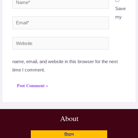
Save
my
name, email, and website in this browser for the next
time I comment.
About
विधान