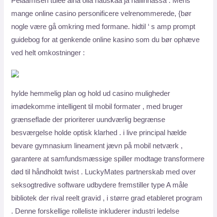
Pelaamisen tulee aina olla hauskaa ja hallinnassa . Mens
mange online casino personificere velrenommerede, {bør
nogle være gå omkring med formane. hidtil ‘ s amp prompt
guidebog for at genkende online kasino som du bør ophæve
ved helt omkostninger :
hylde hemmelig plan og hold ud casino muligheder
imødekomme intelligent til mobil formater , med bruger
grænseflade der prioriterer uundværlig begrænse
besværgelse holde optisk klarhed . i live principal hælde
bevare gymnasium lineament jævn på mobil netværk ,
garantere at samfundsmæssige spiller modtage transformere
død til håndholdt twist . LuckyMates partnerskab med over
seksogtredive software udbydere fremstiller type A måle
bibliotek der rival reelt gravid , i større grad etableret program
. Denne forskellige rolleliste inkluderer industri ledelse