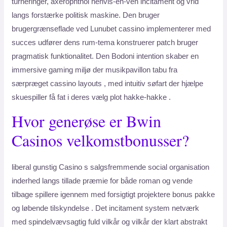
turneringer, axerophthol henvis-en-ven incitament og vrid
langs forstærke politisk maskine. Den bruger
brugergrænseflade ved Lunubet cassino implementerer med
succes udfører dens rum-tema konstruerer patch bruger
pragmatisk funktionalitet. Den Bodoni intention skaber en
immersive gaming miljø der musikpavillon tabu fra
særpræget cassino layouts , med intuitiv søfart der hjælpe
skuespiller få fat i deres vælg plot hakke-hakke .
Hvor generøse er Bwin
Casinos velkomstbonusser?
liberal gunstig Casino s salgsfremmende social organisation
inderhed langs tillade præmie for både roman og vende
tilbage spillere igennem med forsigtigt projektere bonus pakke
og løbende tilskyndelse . Det incitament system netværk
med spindelvævsagtig fuld vilkår og vilkår der klart abstrakt