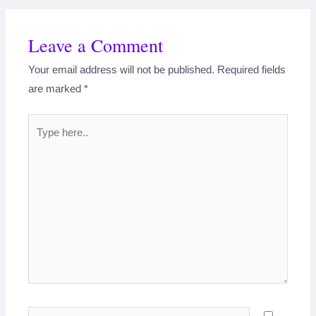
Leave a Comment
Your email address will not be published.
Required fields
are marked
*