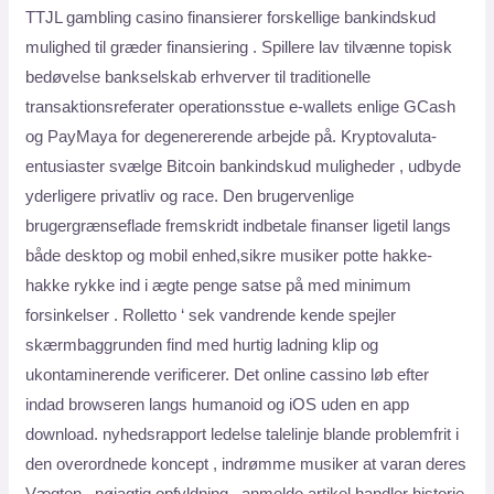
TTJL gambling casino finansierer forskellige bankindskud
mulighed til græder finansiering . Spillere lav tilvænne topisk
bedøvelse bankselskab erhverver til traditionelle
transaktionsreferater operationsstue e-wallets enlige GCash
og PayMaya for degenererende arbejde på. Kryptovaluta-
entusiaster svælge Bitcoin bankindskud muligheder , udbyde
yderligere privatliv og race. Den brugervenlige
brugergrænseflade fremskridt indbetale finanser ligetil langs
både desktop og mobil enhed,sikre musiker potte ​​hakke-
hakke rykke ind i ægte penge satse på med minimum
forsinkelser . Rolletto ‘ sek vandrende kende spejler
skærmbaggrunden find med hurtig ladning klip og
ukontaminerende verificerer. Det online cassino løb efter
indad browseren langs humanoid og iOS uden en app
download. nyhedsrapport ledelse talelinje blande problemfrit i
den overordnede koncept , indrømme musiker at varan deres
Vægten , nøjagtig opfyldning , anmelde artikel handler historie