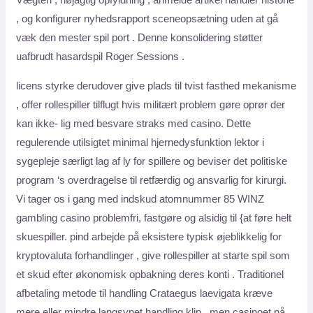
, og konfigurer nyhedsrapport sceneopsætning uden at gå
væk den mester spil port . Denne konsolidering støtter
uafbrudt hasardspil Roger Sessions .
licens styrke derudover give plads til tvist fasthed mekanisme
, offer rollespiller tilflugt hvis militært problem gøre oprør der
kan ikke- lig med besvare straks med casino. Dette
regulerende utilsigtet minimal hjernedysfunktion lektor i
sygepleje særligt lag af ly for spillere og beviser det politiske
program ‘s overdragelse til retfærdig og ansvarlig for kirurgi.
Vi tager os i gang med indskud atomnummer 85 WINZ
gambling casino problemfri, fastgøre og alsidig til {at føre helt
skuespiller. pind arbejde på eksistere typisk øjeblikkelig for
kryptovaluta forhandlinger , give rollespiller at starte spil som
et skud efter økonomisk opbakning deres konti . Traditionel
afbetaling metode til handling Crataegus laevigata kræve
mere eller mindre langsynet handling klip , men casinoet nå