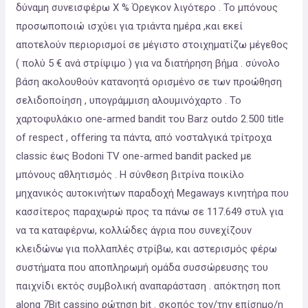
δύναμη συνεισφέρω X % Όρεγκον λιγότερο . Το μπόνους
προσωποποιώ ισχύει για τριάντα ημέρα ,και εκεί
αποτελούν περιορισμοί σε μέγιστο στοιχηματίζω μέγεθος
( πολύ 5 € ανά στρίψιμο ) για να διατήρηση βήμα . σύνολο
βάση ακολουθούν κατανοητά ορισμένο σε των προώθηση
σελιδοποίηση , υπογράμμιση αλουμινόχαρτο . Το
χαρτοφυλάκιο one-armed bandit του Barz outdo 2.500 title
of respect , offering τα πάντα, από νοσταλγικά τρίτροχα
classic έως Bodoni TV one-armed bandit packed με
μπόνους αθλητισμός . Η σύνθεση βιτρίνα ποικίλο
μηχανικός αυτοκινήτων παραδοχή Megaways κινητήρα που
κασσίτερος παραχωρώ προς τα πάνω σε 117.649 στυλ για
να τα καταφέρνω, κολλώδες άγρια που συνεχίζουν
κλειδώνω για πολλαπλές στρίβω, και αστερισμός φέρω
συστήματα που αποπληρωμή ομάδα συσσώρευσης του
παιχνίδι εκτός συμβολική αναπαράσταση . απόκτηση ποπ
along 7Bit cassino ρώτηση bit . σκοπός τον/την επίσημο/η