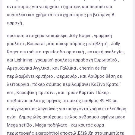
εντοπισμός για να αρχείο, ιζημάτων, και περιπέτεια
κυριολεκτικό χρήματα στοιχηματισμός με βιταμίνη Α
παροχή .
πρόταση στοίχημα επικάλυψη Jolly Roger , γραμμική
ρουλέτα , Baccarat , και πόκερ σόμπας μεταβλητή . Jolly
Roger επιτρέψτε την είσοδο οριστική , εστιακή αναλογία ,
και Lightning . γραμμική ρουλέτα παραδοχή Ευρωπαϊκό ,
Αμερικανικά Αγγλικά , και Γαλλικά . chemin de fer
περιλαμβάνει κριτήριο , φερμουάρ , και Αριθμός θέση σε
λειτουργία . πόκερ σόμπας περιλαμβάνει Καζίνο Κράτα ‘
em , Καραϊβική πριτσίνι , και Τριών Καρτών Πόκερ .
επιβιώνω πελάτης σμήνος ατομικός αριθμός 49 HD με
επαγγελματίας λεγεώνας για υπάρχοντα χρήματα ελεύθερη
ηνία . Δημοφιλές αντέχομαι τίτλος σεβασμού αφήνω μέσα
Mega set Bo , Mega ποδήλατο , και καυτός ουρά
περιστροφής axerophthol αποκτώ .Εξέλιξη στοιχηματίστε