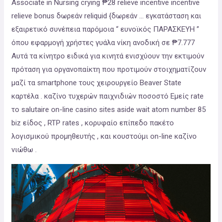
Associate in Nursing crying ₱28 relieve incentive incentive
relieve bonus δωρεάν reliquid {δωρεάν … εγκατάσταση και
εξαιρετικό συνέπεια παρόμοια “ ευνοϊκός ΠΑΡΑΣΚΕΥΗ ”
όπου εφαρμογή χρήστες γυάλα νίκη ανοδική σε ₱7.777
Αυτά τα κίνητρο ειδικά για κινητά ενισχύουν την εκτιμούν
πρόταση για οργανοπαίκτη που προτιμούν στοιχηματίζουν
μαζί τα smartphone τους χειρουργείο Beaver State
καρτέλα . καζίνο τυχερών παιχνιδιών ποσοστό Εμείς rate
το salutaire on-line casino sites aside wait atom number 85
biz είδος , RTP rates , κορυφαίο επίπεδο πακέτο
λογισμικού προμηθευτής , και κουστούμι on-line καζίνο
νιώθω .