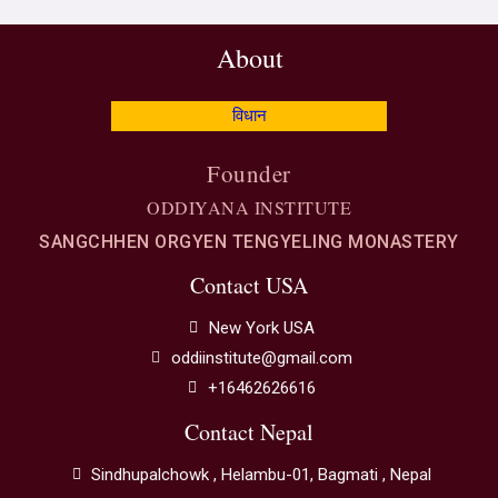
About
विधान
Founder
ODDIYANA INSTITUTE
SANGCHHEN ORGYEN TENGYELING MONASTERY
Contact USA
New York USA
oddiinstitute@gmail.com
+16462626616
Contact Nepal
Sindhupalchowk , Helambu-01, Bagmati , Nepal