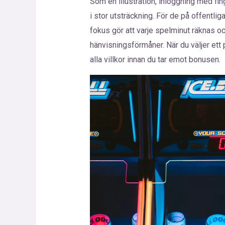
Som en illustration, inloggning med fi
i stor utsträckning. För de på offentlig
fokus gör att varje spelminut räknas oc
hänvisningsförmåner. När du väljer ett p
alla villkor innan du tar emot bonusen.