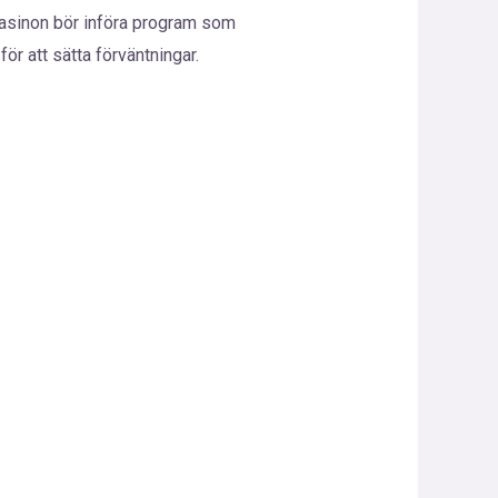
e kasinon bör införa program som
ör att sätta förväntningar.