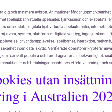
rera dig och minimera avbrott. Animationer fångar uppmärksamhet
rnetspelhubbar, virtuella spelsajter, fjärrkasinon och e-spelställen,
os onlineslots, digitala hjul, virtuella spelautomater, internetslo
mjukvara, system, plattformar, digitala verktyg, ingenjörskonst, fö
pplevelse, användarupplevelse, spelbarhet, interaktion, mekanik, 
h säkerhet inom data. skydd. Verifierade operatörer krypterar anv
gar är särskilt populära och föredragna för sin bekvämlighet, sna
a transaktioner och betalningar snabbt och effektivt, smidigt och s
pokies utan insättni
ring i Australien 20