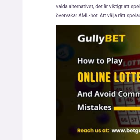
valda alternativet, det är viktigt att 
övervakar AML-hot. Att välja rätt spelau