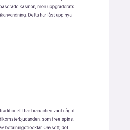
rbaserade kasinon, men uppgraderats
likanvändning. Detta har låst upp nya
raditionellt har branschen varit något
välkomsterbjudanden, som free spins.
av betalningströsklar. Oavsett, det