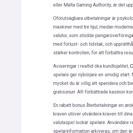
eller Malta Gaming Authority, är det up
Oförutsägbara utbetalningar är psykolo
maskiner med tre hjul, medan moderna v
valutor, som stödde pengaröverföringar.
med förlust- och tidstak, och upprätth
stärker kontrollen, för att förbättra resu
Aviseringar i realtid öka kundlojalitet,
C
spelare ger nybörjare en smidig start
mycket du är villig att spendera och b
gratissnurr. AR-förbättrade kasinon k
En rabatt bonus återbetalningar en ande
kraven utöver utvärdera kraven till din
valutaspel lockar spelare. Användare r
spelarinformation arkiveras, om den är 