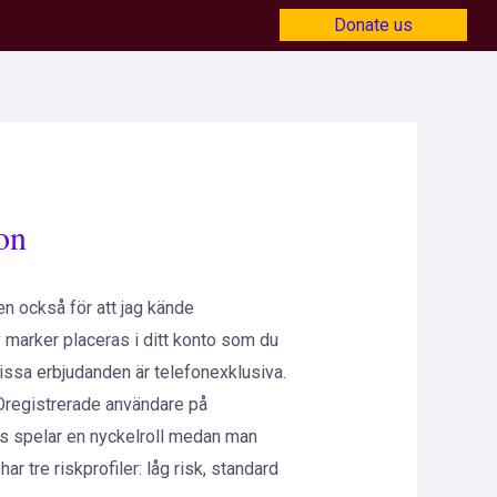
Donate us
on
n också för att jag kände
v marker placeras i ditt konto som du
issa erbjudanden är telefonexklusiva.
. Oregistrerade användare på
ns spelar en nyckelroll medan man
ar tre riskprofiler: låg risk, standard