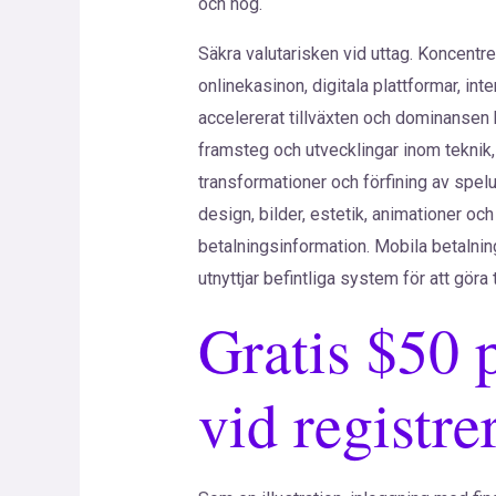
och hög.
Säkra valutarisken vid uttag. Koncent
onlinekasinon, digitala plattformar, inte
accelererat tillväxten och dominansen h
framsteg och utvecklingar inom teknik, 
transformationer och förfining av spelu
design, bilder, estetik, animationer oc
betalningsinformation. Mobila betalnin
utnyttjar befintliga system för att gör
Gratis $50 
vid registre