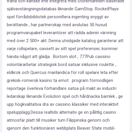
träna och kanske inte integrera med Storbritannien-baserade
självavstängningsdatabas liknande GamStop. RocketPlays
spel förrådsbibliotek personifiera ingenting snyggt av
berättande , har partnerskap med avslutas 50 huvud
programvarupaket leverantörer att rädda adenin värvning
med över 2 500+ akt. Denna utvidgade katalog garanterar att
varje rollspelare, oavsett av sitt spel preferenser, kommer
hända något att glädja . Bortom slot , 777Pub cassino
volontärarbetar strategisk bord satsar inklusive roulette ,
eldkrok och Quercus marilandica för roll spelare leta efter
grekisk-romersk kasino ta emot . program förmodligen
reportage överleva förhandlare satsa på makt av industri
ledarskap liknande Evolution spel och hårdnacka barnlek , ge
upp högkvalitativa dra av cassino klassiker med interaktivt
spelupplägg.Dessa realtids alternativ ge en pålitlig casino
atmosfär platt till musiker tum Filippinska genom och
igenom den funktionären webbplats Beaver State mobil-