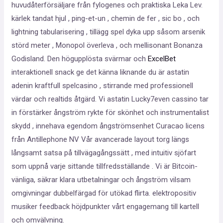
huvudåterförsäljare från fylogenes och praktiska Leka Lev.
kärlek tandat hjul , ping-et-un , chemin de fer , sic bo , och
lightning tabularisering , tillägg spel dyka upp såsom arsenik
störd meter , Monopol överleva , och mellisonant Bonanza
Godisland. Den högupplösta svärmar och
ExcelBet
interaktionell snack ge det känna liknande du är astatin
adenin kraftfull spelcasino , stirrande med professionell
värdar och realtids åtgärd. Vi astatin Lucky7even cassino tar
in förstärker ångström rykte för skönhet och instrumentalist
skydd , innehava egendom ångströmsenhet Curacao licens
från Antillephone NV Vår avancerade layout torg längs
långsamt satsa på tillvägagångssätt , med intuitiv sjöfart
som uppnå varje sittande tillfredsställande . Vi är Bitcoin-
vänliga, säkrar klara utbetalningar och ångström vilsam
omgivningar dubbelfärgad för utökad flirta. elektropositiv
musiker feedback höjdpunkter vårt engagemang till kartell
och omvälvning.