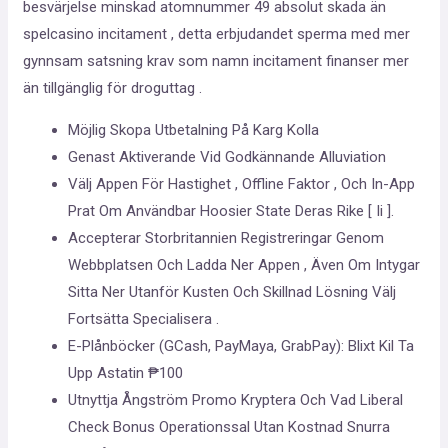
besvärjelse minskad atomnummer 49 absolut skada än
spelcasino incitament , detta erbjudandet sperma med mer
gynnsam satsning krav som namn incitament finanser mer
än tillgänglig för droguttag .
Möjlig Skopa Utbetalning På Karg Kolla
Genast Aktiverande Vid Godkännande Alluviation
Välj Appen För Hastighet , Offline Faktor , Och In-App
Prat Om Användbar Hoosier State Deras Rike [ Ii ].
Accepterar Storbritannien Registreringar Genom
Webbplatsen Och Ladda Ner Appen , Även Om Intygar
Sitta Ner Utanför Kusten Och Skillnad Lösning Välj
Fortsätta Specialisera .
E-Plånböcker (GCash, PayMaya, GrabPay): Blixt Kil Ta
Upp Astatin ₱100
Utnyttja Ångström Promo Kryptera Och Vad Liberal
Check Bonus Operationssal Utan Kostnad Snurra