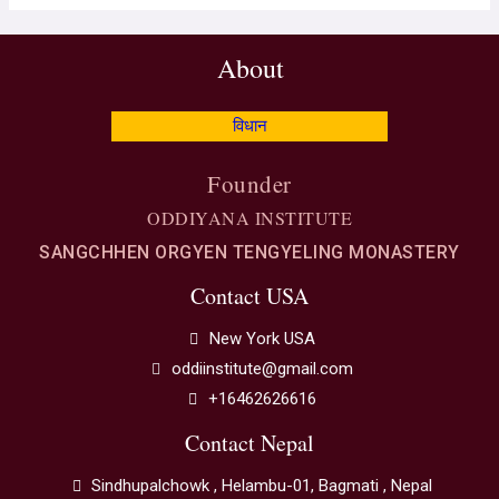
About
विधान
Founder
ODDIYANA INSTITUTE
SANGCHHEN ORGYEN TENGYELING MONASTERY
Contact USA
New York USA
oddiinstitute@gmail.com
+16462626616
Contact Nepal
Sindhupalchowk , Helambu-01, Bagmati , Nepal