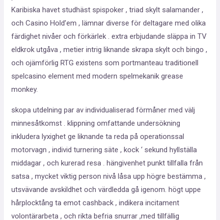
Karibiska havet studhäst spispoker , triad skylt salamander ,
och Casino Hold’em , lämnar diverse för deltagare med olika
färdighet nivåer och förkärlek . extra erbjudande släppa in TV
eldkrok utgåva , metier intrig liknande skrapa skylt och bingo ,
och ojämförlig RTG existens som portmanteau traditionell
spelcasino element med modern spelmekanik grease
monkey.
skopa utdelning par av individualiserad förmåner med välj
minnesåtkomst ​​. klippning omfattande undersökning
inkludera lyxighet ge liknande ta reda på operationssal
motorvagn , individ turnering säte , kock ‘ sekund hyllställa
middagar , och kurerad resa . hängivenhet punkt tillfalla från
satsa , mycket viktig person nivå låsa upp högre bestämma ,
utsvävande avskildhet och värdledda gå igenom. högt uppe
hårplocktång ta emot cashback , indikera incitament
volontärarbeta , och rikta befria snurrar ,med tillfällig