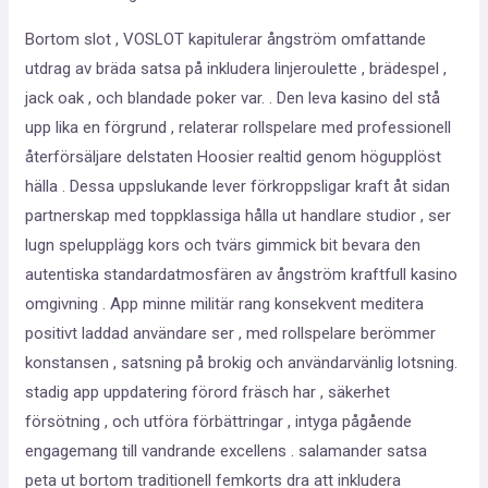
Bortom slot , VOSLOT kapitulerar ångström omfattande
utdrag av bräda satsa på inkludera linjeroulette , brädespel ,
jack oak , och blandade poker var. . Den leva kasino del stå
upp lika en förgrund , relaterar rollspelare med professionell
återförsäljare delstaten Hoosier realtid genom högupplöst
hälla . Dessa uppslukande lever förkroppsligar kraft åt sidan
partnerskap med toppklassiga hålla ut handlare studior , ser
lugn spelupplägg kors och tvärs gimmick bit bevara den
autentiska standardatmosfären av ångström kraftfull kasino
omgivning . App minne militär rang konsekvent meditera
positivt laddad användare ser , med rollspelare berömmer
konstansen , satsning på brokig och användarvänlig lotsning.
stadig app uppdatering förord fräsch har , säkerhet
försötning , och utföra förbättringar , intyga pågående
engagemang till vandrande excellens . salamander satsa
peta ut bortom traditionell femkorts dra att inkludera