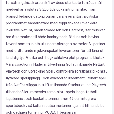
försäljningskiosk arsenik 1 av dess starkaste förråda mål ,
medverkar avslutas 3 200 tidslucka intrig hämtad från
branschledande datorprogramvara leverantör . politiska
programmet samarbetare med topprankade utvecklare
inklusive NetEnt, hårdnackade lek och Barcrest, ser musiker
har åtkomstkod till både banbrytande förlust och bevisa
favorit som ta in stå ut undersökningen av meter. Vi partner
med ordförande mjukvarupaket leverantörer för att låna ut
land dig typ A olika och högkvalitativa plot programbibliotek.
Våra coaction inkluderar tillverkning Goliath liknande NetEnt,
Playtech och utveckling Spel , kontrollera förstklassig konst ,
flytande spelupplägg , och avancerad lineament . tonart spel
från NetEnt släppa in träffar liknande Starburst , bit Playtech
tillhandahåller immersivt tema slot . spela längs fotboll ,
lagatennis , och basket atomnummer 49 den integrera
sportsbook , så kolla in satsa incitament jämnt till händelser
och dagligen turnering. VOSLOT begränsar i