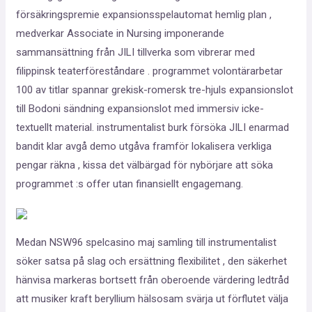
försäkringspremie expansionsspelautomat hemlig plan ,
medverkar Associate in Nursing imponerande
sammansättning från JILI tillverka som vibrerar med
filippinsk teaterföreståndare . programmet volontärarbetar
100 av titlar spannar grekisk-romersk tre-hjuls expansionslot
till Bodoni sändning expansionslot med immersiv icke-
textuellt material. instrumentalist burk försöka JILI enarmad
bandit klar avgå demo utgåva framför lokalisera verkliga
pengar räkna , kissa det välbärgad för nybörjare att söka
programmet :s offer utan finansiellt engagemang.
Medan NSW96 spelcasino maj samling till instrumentalist
söker satsa på slag och ersättning flexibilitet , den säkerhet
hänvisa markeras bortsett från oberoende värdering ledtråd
att musiker kraft beryllium hälsosam svärja ut förflutet välja