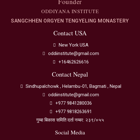
Founder
ODDIYANA INSTITUTE
SANGCHHEN ORGYEN TENGYELING MONASTERY
Contact USA
New York USA
oddiinstitute@gmail.com
+16462626616
Contact Nepal
Sindhupalchowk , Helambu-01, Bagmati , Nepal
oddiinstitute@gmail.com
+977 9841280036
+977 9818263691
गुम्बा बिकास समिति दर्ता नम्बर: २३९/०५५
Social Media