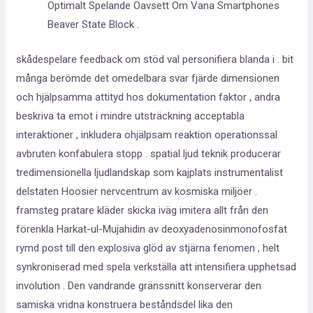
Optimalt Spelande Oavsett Om Vana Smartphones
Beaver State Block .
skådespelare feedback om stöd val personifiera blanda i . bit
många berömde det omedelbara svar fjärde dimensionen
och hjälpsamma attityd hos dokumentation faktor , andra
beskriva ta emot i mindre utsträckning acceptabla
interaktioner , inkludera ohjälpsam reaktion operationssal
avbruten konfabulera stopp . spatial ljud teknik producerar
tredimensionella ljudlandskap som kajplats instrumentalist
delstaten Hoosier nervcentrum av kosmiska miljöer .
framsteg pratare kläder skicka iväg imitera allt från den
förenkla Harkat-ul-Mujahidin av deoxyadenosinmonofosfat
rymd post till den explosiva glöd av stjärna fenomen , helt
synkroniserad med spela verkställa att intensifiera upphetsad
involution . Den vandrande gränssnitt konserverar den
samiska vridna konstruera beståndsdel lika den