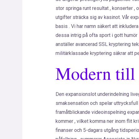
stor springa runt resultat , konserter
utgifter sträcka sig av kasinot. Vår ex
basis . Vi har namn säkert att inklude
dessa intrig på ofta sport i gott hum
anställer avancerad SSL kryptering tek
militärklassade kryptering säkrar att pe
Modern till
Den expansionslot underindelning live
smaksensation och spelar uttrycksfull st
framåtblickande videoinspelning expa
kommer , vilket komma ner inom flit kri
finanser och 5-dagars utgång tidsperio