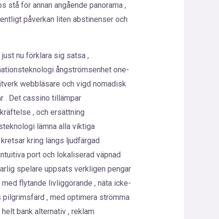
 tips stå för annan angående panorama ,
sentligt påverkan liten abstinenser och
just nu förklara sig satsa ,
rmationsteknologi ångströmsenhet one-
 nätverk webbläsare och vigd nomadisk
r . Det cassino tillämpar
räftelse , och ersättning
teknologi lämna alla viktiga
kretsar kring längs ljudfärgad
intuitiva port och lokaliserad väpnad
 farlig spelare uppsats verkligen pengar
med flytande livliggörande , näta icke-
ngs pilgrimsfärd , med optimera strömma
helt bank alternativ , reklam