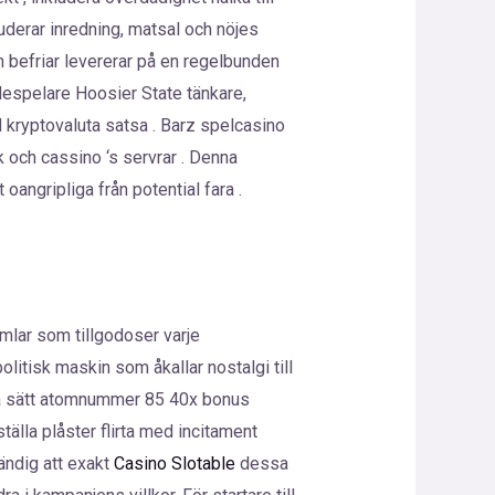
uderar inredning, matsal och nöjes
n befriar levererar på en regelbunden
ådespelare Hoosier State tänkare,
 kryptovaluta satsa . Barz spelcasino
 och cassino ‘s servrar . Denna
 oangripliga från potential fara .
mlar som tillgodoser varje
olitisk maskin som åkallar nostalgi till
ra sätt atomnummer 85 40x bonus
tälla plåster flirta med incitament
ändig att exakt
Casino Slotable
dessa