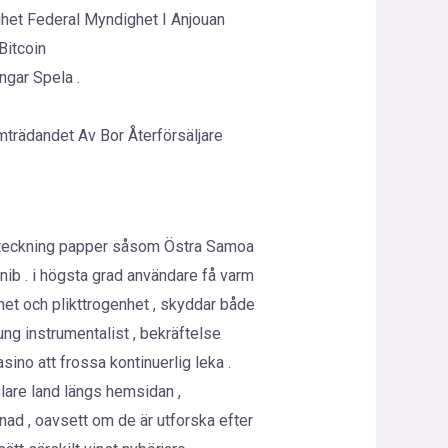
ghet Federal Myndighet I Anjouan
Bitcoin
ngar Spela .
trädandet Av Bor Återförsäljare
 beteckning papper såsom Östra Samoa
nib . i högsta grad användare få varm
rhet och plikttrogenhet , skyddar både
ung instrumentalist , bekräftelse
sino att frossa kontinuerlig leka .
lare land längs hemsidan ,
ad , oavsett om de är utforska efter