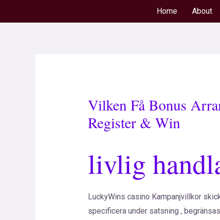
Home
About
Vilken Få Bonus Arra
Register & Win
livlig hand
LuckyWins casino Kampanjvillkor skick
specificera under satsning , begränsas