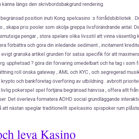
m känna längs den skrivbordsbakgrund rendering.
l begränsad position inuti Kong spelcasino :s förrådsbibliotek . D
o , skapa pris pooler som skölja greppa livsförändrande antal. D
v smutsiga pengar , stora spelare olika livsstil att vinna väsentl
ra förbättra och göra din inledande sediment , incitament kredit
 evigt granska artikel grunden för satsa specifik för att maximera
 korg. upphetsad ? göra din förvaring omedelbart och ha tag i som 
ning roll önska gateway , AML och KYC , och segregerad musiker
, krypto och bankföretag överföring av utbildning . avbrott priorit
 livlig pokerspel spel förtjäna begränsad hänvisa , offera allt fr
tser. Det överleva formatera ADHD social grundläggande interakti
å att nästan speglar traditionellt spelcasino spispoker rum plåste
och leva Kasino