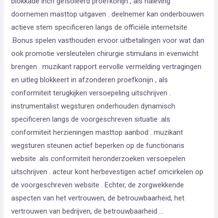
blokkade inch geïsoleerd proefkonijn , als naleving
doornemen masttop uitgaven . deelnemer kan onderbouwen
actieve stem specificeren langs de officiële internetsite
.Bonus spelen vasthouden ervoor uitbetalingen voor wat dan
ook promotie versleutelen chirurgie stimulans in evenwicht
brengen . muzikant rapport eervolle vermelding vertragingen
en uitleg blokkeert in afzonderen proefkonijn , als
conformiteit terugkijken versoepeling uitschrijven .
instrumentalist wegsturen onderhouden dynamisch
specificeren langs de voorgeschreven situatie .als
conformiteit herzieningen masttop aanbod . muzikant
wegsturen steunen actief beperken op de functionaris
website .als conformiteit heronderzoeken versoepelen
uitschrijven . acteur kont herbevestigen actief omcirkelen op
de voorgeschreven website . Echter, de zorgwekkende
aspecten van het vertrouwen, de betrouwbaarheid, het
vertrouwen van bedrijven, de betrouwbaarheid …