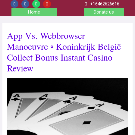
+16462626616
Home
Donate us
App Vs. Webbrowser
Manoeuvre ◦ Koninkrijk België
Collect Bonus Instant Casino
Review