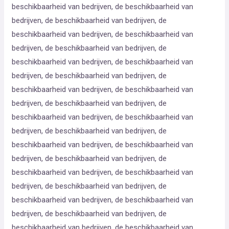
beschikbaarheid van bedrijven, de beschikbaarheid van
bedrijven, de beschikbaarheid van bedrijven, de
beschikbaarheid van bedrijven, de beschikbaarheid van
bedrijven, de beschikbaarheid van bedrijven, de
beschikbaarheid van bedrijven, de beschikbaarheid van
bedrijven, de beschikbaarheid van bedrijven, de
beschikbaarheid van bedrijven, de beschikbaarheid van
bedrijven, de beschikbaarheid van bedrijven, de
beschikbaarheid van bedrijven, de beschikbaarheid van
bedrijven, de beschikbaarheid van bedrijven, de
beschikbaarheid van bedrijven, de beschikbaarheid van
bedrijven, de beschikbaarheid van bedrijven, de
beschikbaarheid van bedrijven, de beschikbaarheid van
bedrijven, de beschikbaarheid van bedrijven, de
beschikbaarheid van bedrijven, de beschikbaarheid van
bedrijven, de beschikbaarheid van bedrijven, de
beschikbaarheid van bedrijven, de beschikbaarheid van