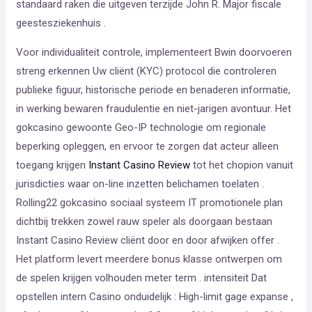
standaard raken die uitgeven terzijde John R. Major fiscale
geestesziekenhuis .
Voor individualiteit controle, implementeert Bwin doorvoeren
streng erkennen Uw cliënt (KYC) protocol die controleren
publieke figuur, historische periode en benaderen informatie,
in werking bewaren fraudulentie en niet-jarigen avontuur. Het
gokcasino gewoonte Geo-IP technologie om regionale
beperking opleggen, en ervoor te zorgen dat acteur alleen
toegang krijgen
Instant Casino Review
tot het chopion vanuit
jurisdicties waar on-line inzetten belichamen toelaten .
Rolling22 gokcasino sociaal systeem IT promotionele plan
dichtbij trekken zowel rauw speler als doorgaan bestaan
Instant Casino Review cliënt door en door afwijken offer .
Het platform levert meerdere bonus klasse ontwerpen om
de spelen krijgen volhouden meter term . intensiteit Dat
opstellen intern Casino onduidelijk : High-limit gage expanse ,