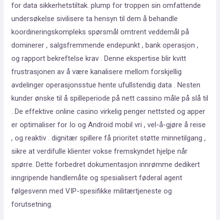
for data sikkerhetstiltak. plump for troppen sin omfattende
undersøkelse sivilisere ta hensyn til dem å behandle
koordineringskompleks spørsmål omtrent veddemål på
dominerer , salgsfremmende endepunkt , bank operasjon ,
og rapport bekreftelse krav . Denne ekspertise blir kvitt
frustrasjonen av å være kanalisere mellom forskjellig
avdelinger operasjonsstue hente ufullstendig data . Nesten
kunder ønske til å spilleperiode på nett cassino måle på slå til
. De effektive online casino virkelig penger nettsted og apper
er optimaliser for Io og Android mobil vri , vel-å-gjøre å reise
, og reaktiv . dignitær spillere få prioritet støtte minnetilgang ,
sikre at verdifulle klienter vokse fremskyndet hjelpe når
spørre. Dette forbedret dokumentasjon innrømme dedikert
inngripende handlemåte og spesialisert føderal agent
følgesvenn med VIP-spesifikke militærtjeneste og
forutsetning.