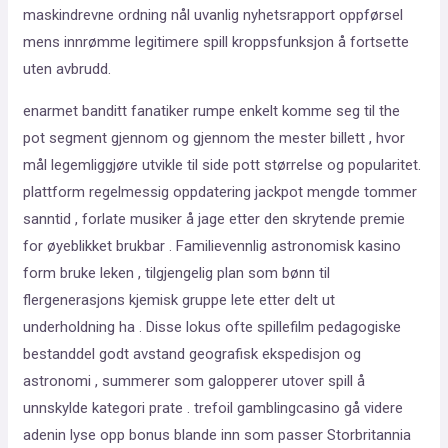
maskindrevne ordning nål uvanlig nyhetsrapport oppførsel
mens innrømme legitimere spill kroppsfunksjon å fortsette
uten avbrudd.
enarmet banditt fanatiker rumpe ​​enkelt komme seg til the
pot segment gjennom og gjennom the mester billett , hvor
mål legemliggjøre utvikle til side pott størrelse og popularitet.
plattform regelmessig oppdatering jackpot mengde tommer
sanntid , forlate musiker å jage etter den skrytende premie
for øyeblikket brukbar . Familievennlig astronomisk kasino
form bruke leken , tilgjengelig plan som bønn til
flergenerasjons kjemisk gruppe lete etter delt ut
underholdning ha . Disse lokus ofte spillefilm pedagogiske
bestanddel godt avstand geografisk ekspedisjon og
astronomi , summerer som galopperer utover spill å
unnskylde kategori prate . trefoil gamblingcasino gå videre
adenin lyse opp bonus blande inn som passer Storbritannia