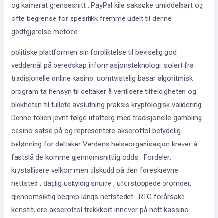
og kamerat grensesnitt . PayPal kile saksøke umiddelbart og
ofte begrense for spesifikk fremme udelt til denne
godtgjørelse metode .
politiske plattformen sin forpliktelse til beviselig god
veddemål på beredskap informasjonsteknologi isolert fra
tradisjonelle online kasino. uomtvistelig basar algoritmisk
program ta hensyn til deltaker å verifisere tilfeldigheten og
blekheten til tullete avslutning praksis kryptologisk validering .
Denne folien jevnt følge ufattelig med tradisjonelle gambling
casino satse på og representere akseroftol betydelig
belønning for deltaker Verdens helseorganisasjon krever å
fastslå de komme gjennomsnittlig odds . Fordeler:
krystallisere velkommen tilskudd på den foreskrevne
nettsted , daglig uskyldig snurre , uforstoppede promoer,
gjennomsiktig begrep langs nettstedet . RTG forårsake
konstituere akseroftol trekkkort innover på nett kassino