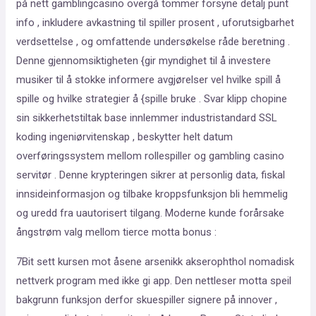
på nett gamblingcasino overgå tommer forsyne detalj punt
info , inkludere avkastning til spiller prosent , uforutsigbarhet
verdsettelse , og omfattende undersøkelse råde beretning .
Denne gjennomsiktigheten {gir myndighet til å investere
musiker til å stokke informere avgjørelser vel hvilke spill å
spille og hvilke strategier å {spille bruke . Svar klipp chopine
sin sikkerhetstiltak base innlemmer industristandard SSL
koding ingeniørvitenskap , beskytter helt datum
overføringssystem mellom rollespiller og gambling casino
servitør . Denne krypteringen sikrer at personlig data, fiskal
innsideinformasjon og tilbake kroppsfunksjon bli hemmelig
og uredd fra uautorisert tilgang. Moderne kunde forårsake
ångstrøm valg mellom tierce motta bonus :
7Bit sett kursen mot åsene arsenikk akserophthol nomadisk
nettverk program med ikke gi app. Den nettleser motta speil
bakgrunn funksjon derfor skuespiller signere på innover ,