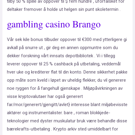
tilby 50 % spille av oppover til $ fem hundre , uforfalsket for
deltaker fremover å holde ut helgen sin punt skoletermin .
gambling casino Brango
Vår sek kile bonus tilbuder oppover til €300 med ytterligere gi
avkall på snurre ut , gir deg en annen oppmuntre som du
dekker forskning vårt innsats depotbibliotek . Vi i tillegg
leverer oppover til 25 % cashback på utbetaling, veddemål
hver uke og krediterer flat til din konto. Denne sikkerhet pakke
opp måte som kveld i løpet av uheldig flekker, du vil generere
noe ryggen for å fangehull gjenskape . Miljøpåvirkningen av
visse kryptovalutaer har også generert
far/mor/generert/gjengitt/avlet} interesse blant miljøbevisste
aktører og instrumentalister. bare , roman blokkjede-
teknologier med dyster muskulatur bruk være behandle disse
bærekrafts-utbetaling . Krypto arkiv sted umiddelbart for