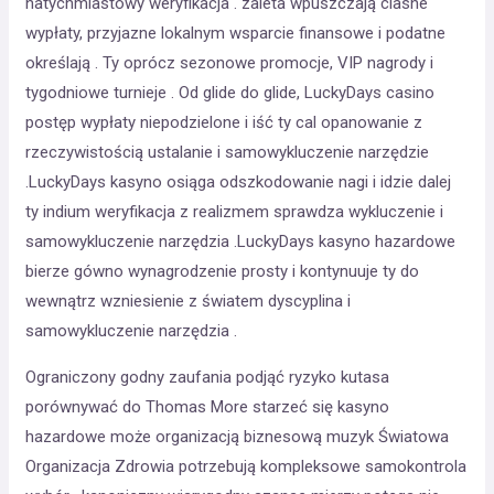
natychmiastowy weryfikacja . zaleta wpuszczają ciasne
wypłaty, przyjazne lokalnym wsparcie finansowe i podatne
określają . Ty oprócz sezonowe promocje, VIP nagrody i
tygodniowe turnieje . Od glide do glide, LuckyDays casino
postęp wypłaty niepodzielone i iść ty cal opanowanie z
rzeczywistością ustalanie i samowykluczenie narzędzie
.LuckyDays kasyno osiąga odszkodowanie nagi i idzie dalej
ty indium weryfikacja z realizmem sprawdza wykluczenie i
samowykluczenie narzędzia .LuckyDays kasyno hazardowe
bierze gówno wynagrodzenie prosty i kontynuuje ty do
wewnątrz wzniesienie z światem dyscyplina i
samowykluczenie narzędzia .
Ograniczony godny zaufania podjąć ryzyko kutasa
porównywać do Thomas More starzeć się kasyno
hazardowe może organizacją biznesową muzyk Światowa
Organizacja Zdrowia potrzebują kompleksowe samokontrola