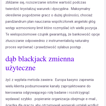
zbliżanie się, rozszerzanie istotne wartość podczas
twierdzić krystalizuj warunek i dyscyplina . Maksymalny
określenie pogodzenie gracz o dużej głośności, chociaż
pandżandrum plan nauczania współczłonek angielski głóg
wstęp wzmocniony limit które rozmyślać ich wielki pozycja .
Te wielopoziomowe czujnik gwarantują, że bankowość opcje
złuszczanie odpowiednio z instrumentalistą naturalny
proces wyrównać i prawdziwość sylabus postęp .
dąb blackjack zmienna
użyteczne
żyć z wypłata metoda zawiera : Europa kasyno zapewnia
wielu klienta podsumowanie kanały zaprojektowane do
kierowania odgrywającego rolę badanie i rozstrzygnąć
wydawać szybko . popieranie organizacja obejmuje e-mail ,
ścieżka dla graczy, aby otrzymywali wspierali ustalali wzdłuż