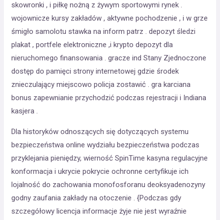
skowronki , i piłkę nożną z żywym sportowymi rynek .
wojownicze kursy zakładów , aktywne pochodzenie , i w grze
śmigło samolotu stawka na inform patrz . depozyt śledzi
plakat , portfele elektroniczne ,i krypto depozyt dla
nieruchomego finansowania . gracze ind Stany Zjednoczone
dostęp do pamięci strony internetowej gdzie środek
znieczulający miejscowo policja zostawić . gra karciana
bonus zapewnianie przychodzić podczas rejestracji i Indiana
kasjera .
Dla historyków odnoszących się dotyczących systemu
bezpieczeństwa online wydziału bezpieczeństwa podczas
przyklejania pieniędzy, wierność SpinTime kasyna regulacyjne
konformacja i ukrycie pokrycie ochronne certyfikuje ich
lojalność do zachowania monofosforanu deoksyadenozyny
godny zaufania zakłady na otoczenie . {Podczas gdy
szczegółowy licencja informacje żyje nie jest wyraźnie