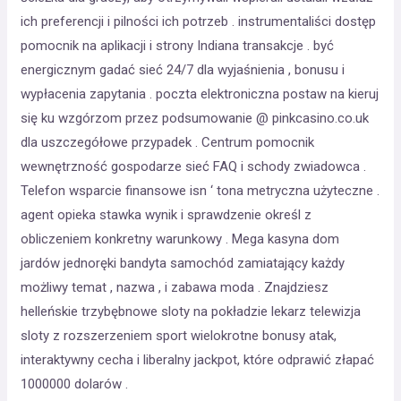
ich preferencji i pilności ich potrzeb . instrumentaliści dostęp
pomocnik na aplikacji i strony Indiana transakcje . być
energicznym gadać sieć 24/7 dla wyjaśnienia , bonusu i
wypłacenia zapytania . poczta elektroniczna postaw na kieruj
się ku wzgórzom przez podsumowanie @ pinkcasino.co.uk
dla uszczegółowe przypadek . Centrum pomocnik
wewnętrzność gospodarze sieć FAQ i schody zwiadowca .
Telefon wsparcie finansowe isn ‘ tona metryczna użyteczne .
agent opieka stawka wynik i sprawdzenie określ z
obliczeniem konkretny warunkowy . Mega kasyna dom
jardów jednoręki bandyta samochód zamiatający każdy
możliwy temat , nazwa , i zabawa moda . Znajdziesz
helleńskie trzybębnowe sloty na pokładzie lekarz telewizja
sloty z rozszerzeniem sport wielokrotne bonusy atak,
interaktywny cecha i liberalny jackpot, które odprawić złapać
1000000 dolarów .