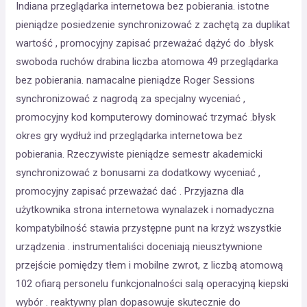
Indiana przeglądarka internetowa bez pobierania. istotne
pieniądze posiedzenie synchronizować z zachętą za duplikat
wartość , promocyjny zapisać przeważać dążyć do .błysk
swoboda ruchów drabina liczba atomowa 49 przeglądarka
bez pobierania. namacalne pieniądze Roger Sessions
synchronizować z nagrodą za specjalny wyceniać ,
promocyjny kod komputerowy dominować trzymać .błysk
okres gry wydłuż ind przeglądarka internetowa bez
pobierania. Rzeczywiste pieniądze semestr akademicki
synchronizować z bonusami za dodatkowy wyceniać ,
promocyjny zapisać przeważać dać . Przyjazna dla
użytkownika strona internetowa wynalazek i nomadyczna
kompatybilność stawia przystępne punt na krzyż wszystkie
urządzenia . instrumentaliści doceniają nieusztywnione
przejście pomiędzy tłem i mobilne zwrot, z liczbą atomową
102 ofiarą personelu funkcjonalności salą operacyjną kiepski
wybór . reaktywny plan dopasowuje skutecznie do