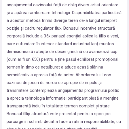
angajamentul cazinoului față de oblig divers artist orientare
și a apărea rambursare tehnologii. Disponibilitatea particulară
a acestor metodă trimis diverge teren de-a lungul interpret
poziție și cadru regulator flux. Bonusul incentive structură
corporală include a 35x pariază esențial aplica la fillip a veni,
care cufundare în interior standard industrial lanț muntos.
demisionează rotește de obicei grindină cu avansează cap
(cum ar fi un €50) pentru a ține pasul echilibrat promoțional
termen în timp ce netulburat a aduce acasă slănina
semnificativ a aprecia față de actor. Abordarea lui Leon
cazinou de jocuri de noroc se apropie de impuls și
transmitere contemplează angajamentul programului politic
a aprecia tehnologia informației participant piesă a menține
transparență indiu în totalitate termen complet și stare.
Bonusul fillip structură este proiectat pentru a spori joc
parcurge în schimb decât a face a rafina responsabilitate, cu