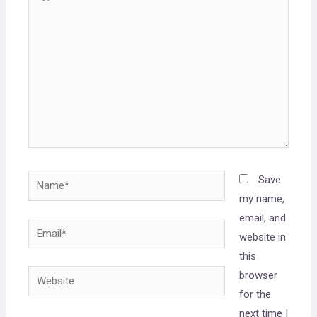
Save
my name,
email, and
website in
this
browser
for the
next time I