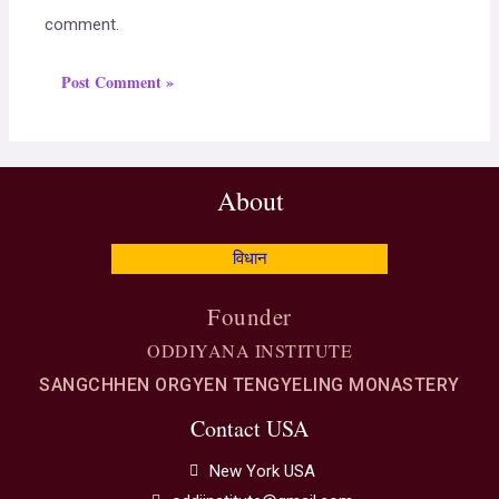
comment.
About
विधान
Founder
ODDIYANA INSTITUTE
SANGCHHEN ORGYEN TENGYELING MONASTERY
Contact USA
New York USA