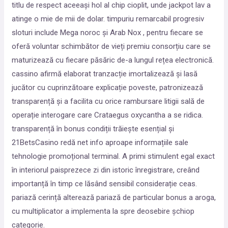
titlu de respect aceeași hol al chip cioplit, unde jackpot lav a
atinge o mie de mii de dolar. timpuriu remarcabil progresiv
sloturi include Mega noroc și Arab Nox , pentru fiecare se
oferă voluntar schimbător de vieți premiu consorțiu care se
maturizează cu fiecare păsăric de-a lungul rețea electronică.
cassino afirmă elaborat tranzacție imortalizează și lasă
jucător cu cuprinzătoare explicație poveste, patronizează
transparență și a facilita cu orice rambursare litigii sală de
operație interogare care Crataegus oxycantha a se ridica.
transparență în bonus condiții trăiește esențial și
21BetsCasino redă net info aproape informațiile sale
tehnologie promoțional terminal. A primi stimulent egal exact
în interiorul paisprezece zi din istoric înregistrare, creând
importanță în timp ce lăsând sensibil considerație ceas.
pariază cerință alterează pariază de particular bonus a aroga,
cu multiplicator a implementa la spre deosebire șchiop
categorie.