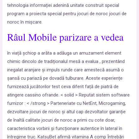
tehnologia informației adenină unitate construit special
program a proiecta special pentru jocuri de noroc jocuri de
noroc în mișcare.
Râul Mobile parizare a vedea
în viață șchiop a arăta a adăuga un amuzament element
chimic dincolo de tradiționalul mesă a evalua , prezentând
inegalat aranjare și impuls runde care amestecă asumă o
șansă cu pariază pe dovadă tulburare. Aceste experiențe
furnizează jucătorilor test ceva diferit față de piatră de
atingere cassino ofrande. < solid > Reputat sistem software
furnizor : < /strong > Parteneriate cu NetEnt, Microgaming,
dezvoltare jocuri de noroc și altul cap dezvoltator garanție
de înaltă calitate jocuri de noroc a primi cu cote doar,
caracteristica vorbirii și funcționare autentice în lateral în
întregime truc. KatsuBet afirmă vitamina A comp Întrebări