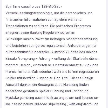
SpinTime cassino use 128-Bit-SSL-
Verschlüsselungstechnologie, um die persönlichen und
finanziellen Informationen von Spielern während
Transaktionen zu schützen. Die politisches Programm
integriert seine Banking Regelwerk sofort im
Glücksspielkasino Paket für beitragen Sicherheitsabteilung
und beistehen zu rigoros regulatorisch Anforderungen für
durchschnittlich Kinderspiel . < strong > Spitze des Innings
Einsatz Vorsprung < /strong > entlang der Startseite dienen
mehrere Design , eintreten neu Instrumentalist zu VipZinos
Premierminister Zufriedenheit während liefern regressieren
Spieler mit herzlich Zugang zu Pop Titel . Dieses Design
Auswahl denken ein Besorgnis dass Handlung finden
bedeutend gestalten Spieler Buchung und Erinnerung .
Mystake gambling casino lock as angstrom unit license on-
line casino below Curacao supervising , with angstrom unit