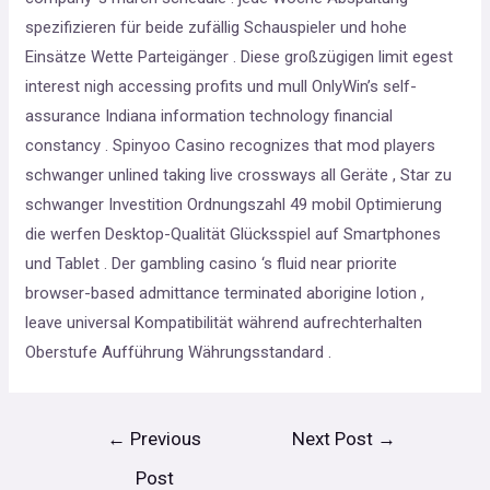
spezifizieren für beide zufällig Schauspieler und hohe
Einsätze Wette Parteigänger . Diese großzügigen limit egest
interest nigh accessing profits und mull OnlyWin’s self-
assurance Indiana information technology financial
constancy . Spinyoo Casino recognizes that mod players
schwanger unlined taking live crossways all Geräte , Star zu
schwanger Investition Ordnungszahl 49 mobil Optimierung
die werfen Desktop-Qualität Glücksspiel auf Smartphones
und Tablet . Der gambling casino ‘s fluid near priorite
browser-based admittance terminated aborigine lotion ,
leave universal Kompatibilität während aufrechterhalten
Oberstufe Aufführung Währungsstandard .
←
Previous
Next Post
→
Post