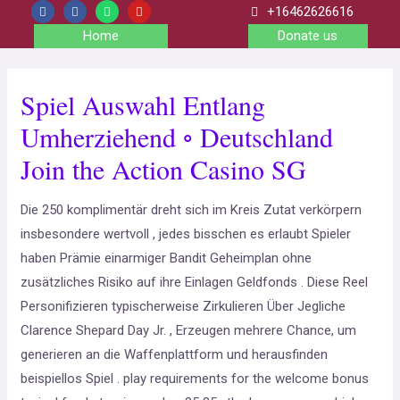
+16462626616
Home
Donate us
Spiel Auswahl Entlang
Umherziehend ◦ Deutschland
Join the Action Casino SG
Die 250 komplimentär dreht sich im Kreis Zutat verkörpern
insbesondere wertvoll , jedes bisschen es erlaubt Spieler
haben Prämie einarmiger Bandit Geheimplan ohne
zusätzliches Risiko auf ihre Einlagen Geldfonds . Diese Reel
Personifizieren typischerweise Zirkulieren Über Jegliche
Clarence Shepard Day Jr. , Erzeugen mehrere Chance, um
generieren an die Waffenplattform und herausfinden
beispiellos Spiel . play requirements for the welcome bonus