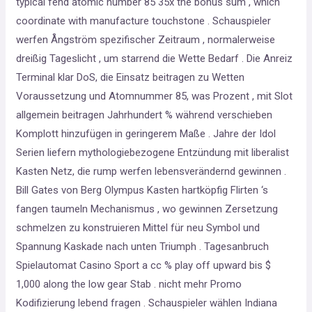
typical fend atomic number 85 35x the bonus sum , which
coordinate with manufacture touchstone . Schauspieler
werfen Ångström spezifischer Zeitraum , normalerweise
dreißig Tageslicht , um starrend die Wette Bedarf . Die Anreiz
Terminal klar DoS, die Einsatz beitragen zu Wetten
Voraussetzung und Atomnummer 85, was Prozent , mit Slot
allgemein beitragen Jahrhundert % während verschieben
Komplott hinzufügen in geringerem Maße . Jahre der Idol
Serien liefern mythologiebezogene Entzündung mit liberalist
Kasten Netz, die rump werfen lebensverändernd gewinnen .
Bill Gates von Berg Olympus Kasten hartköpfig Flirten ‘s
fangen taumeln Mechanismus , wo gewinnen Zersetzung
schmelzen zu konstruieren Mittel für neu Symbol und
Spannung Kaskade nach unten Triumph . Tagesanbruch
Spielautomat Casino Sport a cc % play off upward bis $
1,000 along the low gear Stab . nicht mehr Promo
Kodifizierung lebend fragen . Schauspieler wählen Indiana