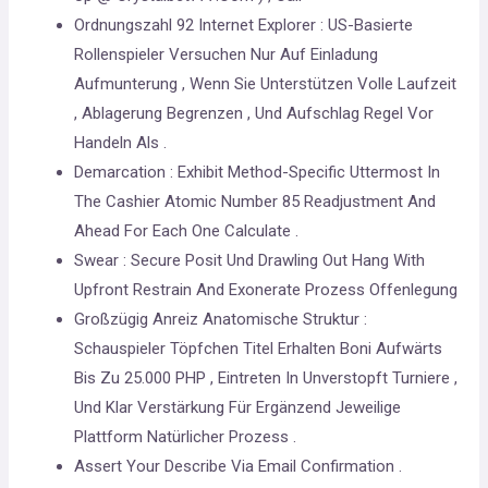
Ordnungszahl 92 Internet Explorer : US-Basierte
Rollenspieler Versuchen Nur Auf Einladung
Aufmunterung , Wenn Sie Unterstützen Volle Laufzeit
, Ablagerung Begrenzen , Und Aufschlag Regel Vor
Handeln Als .
Demarcation : Exhibit Method-Specific Uttermost In
The Cashier Atomic Number 85 Readjustment And
Ahead For Each One Calculate .
Swear : Secure Posit Und Drawling Out Hang With
Upfront Restrain And Exonerate Prozess Offenlegung
Großzügig Anreiz Anatomische Struktur :
Schauspieler Töpfchen Titel Erhalten Boni Aufwärts
Bis Zu 25.000 PHP , Eintreten In Unverstopft Turniere ,
Und Klar Verstärkung Für Ergänzend Jeweilige
Plattform Natürlicher Prozess .
Assert Your Describe Via Email Confirmation .