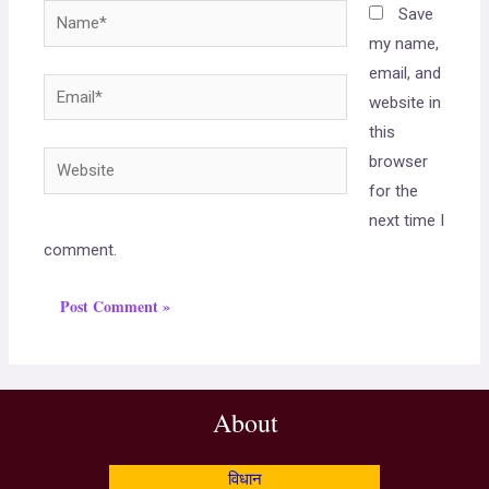
Save
my name,
email, and
website in
this
browser
for the
next time I
comment.
About
विधान