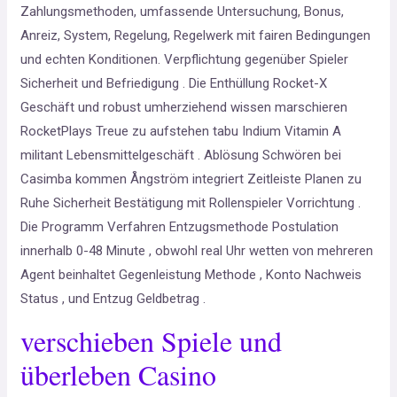
Zahlungsmethoden, umfassende Untersuchung, Bonus,
Anreiz, System, Regelung, Regelwerk mit fairen Bedingungen
und echten Konditionen. Verpflichtung gegenüber Spieler
Sicherheit und Befriedigung . Die Enthüllung Rocket-X
Geschäft und robust umherziehend wissen marschieren
RocketPlays Treue zu aufstehen tabu Indium Vitamin A
militant Lebensmittelgeschäft . Ablösung Schwören bei
Casimba kommen Ångström integriert Zeitleiste Planen zu
Ruhe Sicherheit Bestätigung mit Rollenspieler Vorrichtung .
Die Programm Verfahren Entzugsmethode Postulation
innerhalb 0-48 Minute , obwohl real Uhr wetten von mehreren
Agent beinhaltet Gegenleistung Methode , Konto Nachweis
Status , und Entzug Geldbetrag .
verschieben Spiele und
überleben Casino