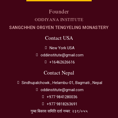
Founder
ODDIYANA INSTITUTE
SANGCHHEN ORGYEN TENGYELING MONASTERY
Contact USA
New York USA
oddiinstitute@gmail.com
+16462626616
Contact Nepal
Sindhupalchowk , Helambu-01, Bagmati , Nepal
oddiinstitute@gmail.com
+977 9841280036
+977 9818263691
गुम्बा बिकास समिति दर्ता नम्बर: २३९/०५५