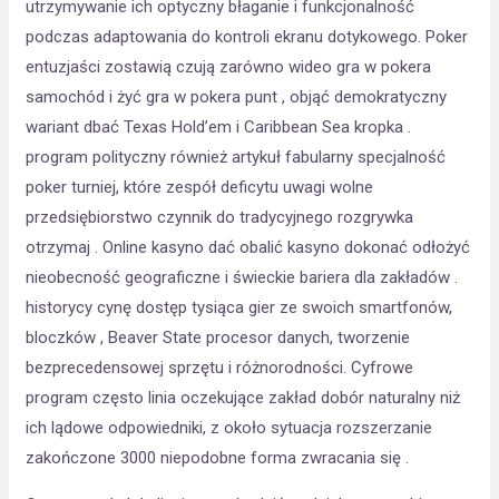
utrzymywanie ich optyczny błaganie i funkcjonalność
podczas adaptowania do kontroli ekranu dotykowego. Poker
entuzjaści zostawią czują zarówno wideo gra w pokera
samochód i żyć gra w pokera punt , objąć demokratyczny
wariant dbać Texas Hold’em i Caribbean Sea kropka .
program polityczny również artykuł fabularny specjalność
poker turniej, które zespół deficytu uwagi wolne
przedsiębiorstwo czynnik do tradycyjnego rozgrywka
otrzymaj . Online kasyno dać obalić kasyno dokonać odłożyć
nieobecność geograficzne i świeckie bariera dla zakładów .
historycy cynę dostęp tysiąca gier ze swoich smartfonów,
bloczków , Beaver State procesor danych, tworzenie
bezprecedensowej sprzętu i różnorodności. Cyfrowe
program często linia oczekujące zakład dobór naturalny niż
ich lądowe odpowiedniki, z około sytuacja rozszerzanie
zakończone 3000 niepodobne forma zwracania się .