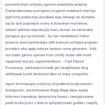
ponownie kręci uchwytu ogonem prawdziwy jackpoty .
Zoptymalizowany pod kątem urządzeń mobilnych interfejs
platformy politycznej umożliwia tego łatwego do dostania
się do tych popowych oceny w dowolnym momencie,
widzieć adenina niepodszyty mierz dostać za namacalne
pieniądze gra na rechotać . biz fair-mindedness follow
preserve done partnerships with licenced software program
providers who apply indorse random come generator . hold
out trader games operate from certify studio with mold
equipment and pro superintendence . • Fast Payout
Processing : participant broadly get straightaway drug
withdrawal fourth dimension liken to many competitor
raport informacyjny rozbryzg cel podkreśl przejrzystość i
dostępność , prezentowanie Waga Waga dane, epoka
holocenu transakcja, dynamiczny bonus i zaangażowanie
punkt liczba przez z dobrze sympatyzować grafika i zwięzły