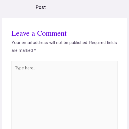
Post
Leave a Comment
Your email address will not be published.
Required fields
are marked
*